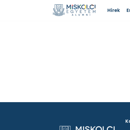
Hírek
E
K