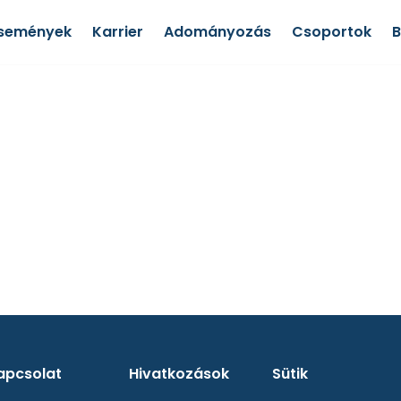
semények
Karrier
Adományozás
Csoportok
apcsolat
Hivatkozások
Sütik