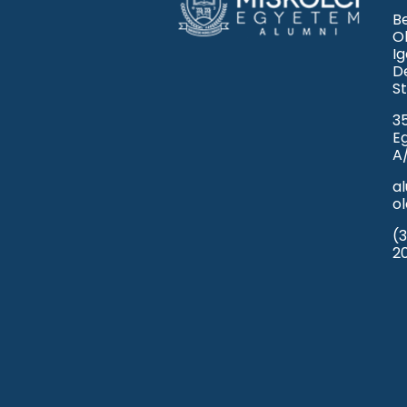
Be
O
I
D
St
3
E
A/
a
ol
(3
2