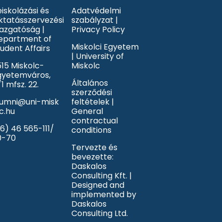
iskolázási és
Adatvédelmi
ktatásszervezési
szabályzat |
gazgatóság |
Privacy Policy
epartment of
Miskolci Egyetem
udent Affairs
| University of
515 Miskolc-
Miskolc
gyetemváros,
Általános
1 mfsz. 22.
szerződési
lumni@uni-misk
feltételek |
c.hu
General
contractual
6) 46 565-111/
conditions
0-70
Tervezte és
bevezette:
Daskalos
Consulting Kft. |
Designed and
implemented by
Daskalos
Consulting Ltd.