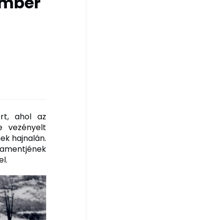
ember
rt, ahol az
e vezényelt
ek hajnalán.
rlamentjének
l.