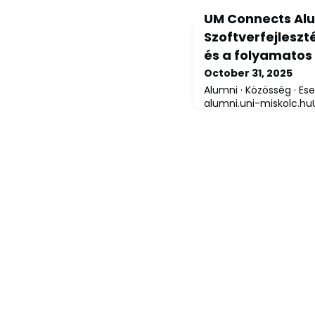
UM Connects Alu
Szoftverfejleszt
és a folyamatos 
October 31, 2025
Alumni · Közösség · Es
alumni.uni-miskolc.h
Szoftverfejlesztés, me
folyamatos tanulás er
Miskolci Egyetem ado
Alumni Talk sorozat el
Energetikai és Vegyipa
alumni tagja lépett a h
inspiráló betekintést n