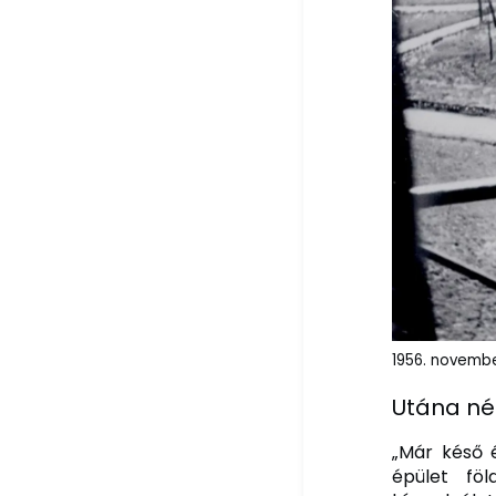
1956. novembe
Utána n
„Már késő é
épület fö