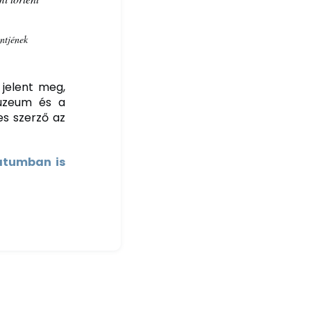
ntjének
 jelent meg,
Múzeum és a
es szerző az
mátumban is