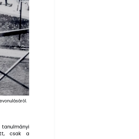
evonulásáról.
A tanulmányi
tt, csak a