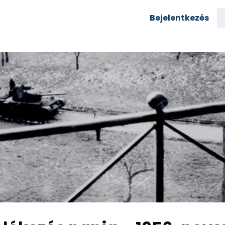
semények
Karrier
Bejelentkezés
yozás
Csoportok
rés az egyetemre
zi alumni
Rólunk