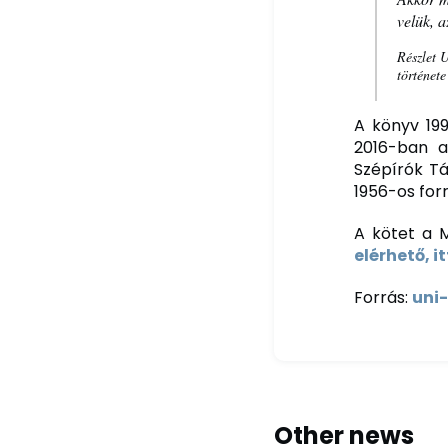
velük, a
Részlet 
története
A könyv 199
2016-ban a
Szépírók Tá
1956-os forr
A kötet a 
elérhető, it
Forrás:
uni
Other news