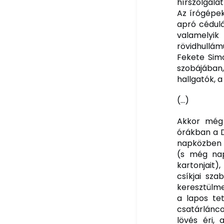
hírszolgála
Az írógépe
apró cédulá
valamelyik 
rövidhullám
Fekete Simo
szobájában
hallgatók, 
(…)
Akkor még 
órákban a D
napközben l
(s még nap
kartonjait)
csíkjai sza
keresztülme
a lapos tet
csatárlánc
lövés éri,