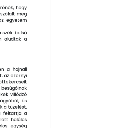
rónők, hogy
 szólalt meg
e az egyetem
anszék belső
n aludtak a
n a hajnali
, az ezernyi
óttekercseit
 besúgóinak
kek villódzó
 ágyából, és
 a tüzelést,
 feltartja a
ett halálos
élos egység