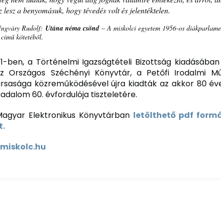
z lesz a benyomásuk, hogy tévedés volt és jelentéktelen.
Ungváry Rudolf:
Utána néma csönd
– A miskolci egyetem 1956-os diákparlame
 című kötetéből.
1-ben, a Történelmi Igazságtételi Bizottság kiadásában
z Országos Széchényi Könyvtár, a Petőfi Irodalmi 
rsasága közreműködésével újra kiadták az akkor 80 év
adalom 60. évfordulója tiszteletére.
Magyar Elektronikus Könyvtárban
letölthető pdf for
t.
-miskolc.hu