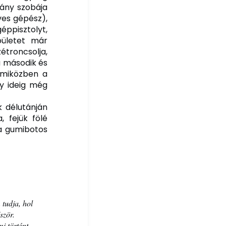
hány szobája
ves gépész),
éppisztolyt,
pületet már
étroncsolja,
a második és
 miközben a
gy ideig még
 délutánján
 fejük fölé
 a gumibotos
 tudja, hol
ször.
i történt