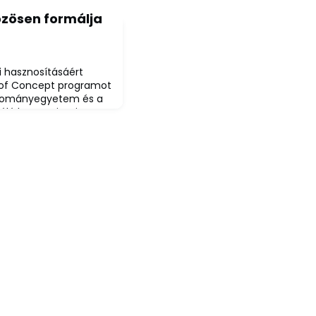
özösen formálja
i hasznosításáért
 of Concept programot
udományegyetem és a
zóló konzorciumi
 alá az intézmények
omány és a gazdaság
ok az ötletek, amelyek
övőt. Ezt az alapelvet