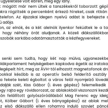
t ügyeletese volt ébren, meg egy lány.
k mögött már nem ültek a tanszékekről toborzott gépí
kra rögzítsék a percenként érkező híreket, csak ritkán
telefon. Az éjszakai idegen nyelvű adást is befejezt
ú adója.
n, az elnök, és a két alelnök ilyenkor feküdtek le a t
, hogy néhány órát aludjanak. A közeli diákszállókba
a szobák sarkába odatámasztották a kézifegyvereket.
senki sem tudta, hogy két nap múlva, ugyanezekbe
iákparlament helyiségeiben kapkodva égetik az iratokat
egépelt hírt, meg az ÁVH-tól elhozott magnetofonok dr
okkal később is az operatív belső felderítő osztály
, a fekete keleti égboltot a város felől nyomjelző lövedé
bdalják szét, Kiss Gábor (I. éves gépész) felemelkedik
gy rajta egy rövidsorozat, az ablakokból viszonozni kezdik
őn felállított golyószóróállásból Mag Ferenc egy ideig
ot, Kölber Gábort (I. éves bányagépész) az ablak mell
 az első diákszálló ellen rohamra induló szovjet pánc