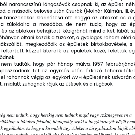
iból narancsszínű lángcsóvák csapnak ki, az épület né
lad, a második belövés után Csurák (Molnár Kálmán, III. é
 tánczenekar klarinétosa ott hagyja az ablakot és a g
a túloldalra a mosdóba, de nem tudja, hogy az é
, és az ablakon behajított kézigránát mind a két lábát sz
éhányan oltani kezdik a tüzeket, a gyalogos roham eléri 
iákszállót, megkezdődik az épületek birtokbavétele, s
 feltartott kézzel kiterelik az épületek közé, felettük e
ödnek.
nem tudták, hogy pár hónap múlva, 1957 februárjának
apaszkodnak föl az egymás után érkező teherautókra,
zel rohannak végig az egykori ÁVH épületének udvarán
t, mialatt zuhognak rájuk az ütések és a rúgások…
ég nem tudták, hogy hetekig nem tudnak majd vagy száznegyvenen a
ellákban a hátukra feküdni, hónapokig senki a hozzátartozók közül nem
k egyáltalán, és hogy a kirendelt ügyvédeket a tárgyalásokon látják elő
ég nem tudták, hogy végül alig fognak valamire emlékezni, és arról, am