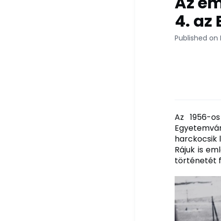
Az em
4. az
Published on
Az 1956-os
Egyetemvár
harckocsik 
Rájuk is em
történetét 