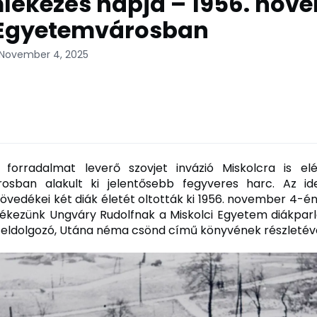
lékezés napja – 1956. nov
 Egyetemvárosban
 November 4, 2025
 forradalmat leverő szovjet invázió Miskolcra is elé
osban alakult ki jelentősebb fegyveres harc. Az id
lövedékei két diák életét oltották ki 1956. november 4-én
lékezünk Ungváry Rudolfnak a Miskolci Egyetem diákpa
feldolgozó, Utána néma csönd című könyvének részletéve