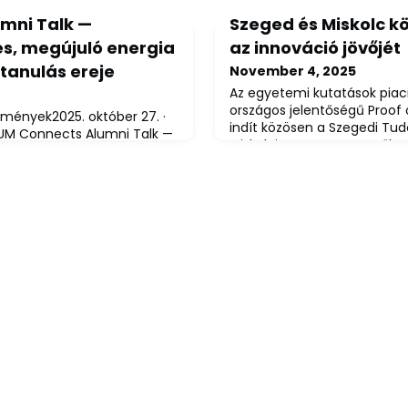
mni Talk —
Szeged és Miskolc k
és, megújuló energia
az innováció jövőjét
tanulás ereje
November 4, 2025
Az egyetemi kutatások piac
országos jelentőségű Proof
emények2025. október 27. ·
indít közösen a Szegedi T
uUM Connects Alumni Talk —
Miskolci Egyetem. Az erről s
gújuló energia és a
megállapodást hétfőn írták
eje2025. október 27-én a
képviselői Szegeden.A tud
tt otthont az UM Connects
találkozásából születnek az
ső alkalmának. Az
valóban képesek formálni a j
ri Gépészeti Intézet két
követi az a stratégiai egy
allgatóság elé, és őszinte,
yújtott a