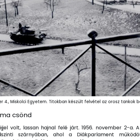
r 4., Miskolci Egyetem. Titokban készült felvétel az orosz tankok b
éma csönd
jjel volt, lassan hajnal felé járt. 1956. november 2-a. 
ldszinti szárnyában, ahol a Diákparlament működö