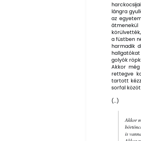
harckocsija
lángra gyul
az egyetemi
átmenekül 
körülvették
a füstben n
harmadik d
hallgatókat
golyók röpk
Akkor még 
rettegve k
tartott kéz
sorfal közöt
(…)
Akkor m
börtönc
is vanna
Akkor m