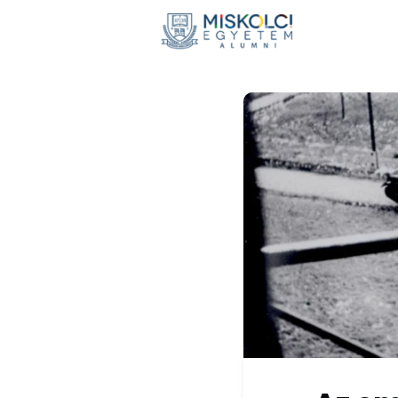
Hírek
E
Adomán
Visszaté
Nemzetkö