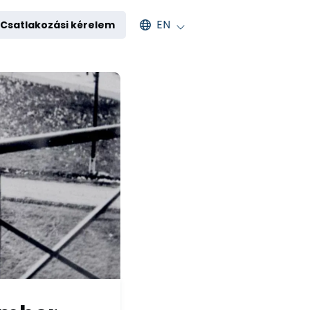
Select an available language
EN
Csatlakozási kérelem