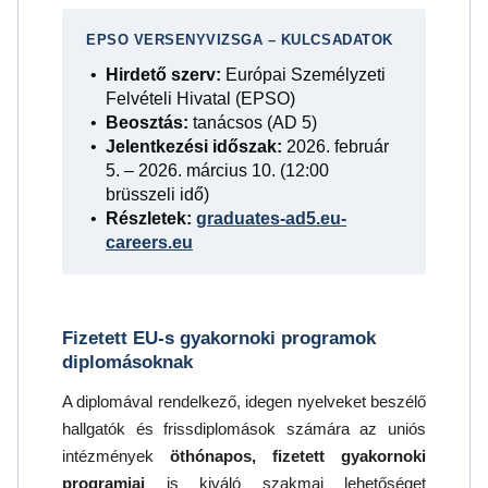
EPSO VERSENYVIZSGA – KULCSADATOK
Hirdető szerv:
Európai Személyzeti
Felvételi Hivatal (EPSO)
Beosztás:
tanácsos (AD 5)
Jelentkezési időszak:
2026. február
5. – 2026. március 10. (12:00
brüsszeli idő)
Részletek:
graduates-ad5.eu-
careers.eu
Fizetett EU-s gyakornoki programok
diplomásoknak
A diplomával rendelkező, idegen nyelveket beszélő
hallgatók és frissdiplomások számára az uniós
intézmények
öthónapos, fizetett gyakornoki
programjai
is kiváló szakmai lehetőséget