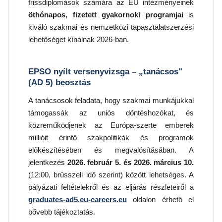
frissdiplomások számára az EU intézményeinek
öthónapos, fizetett gyakornoki programjai
is
kiváló szakmai és nemzetközi tapasztalatszerzési
lehetőséget kínálnak 2026-ban.
EPSO nyílt versenyvizsga – „tanácsos"
(AD 5) beosztás
A tanácsosok feladata, hogy szakmai munkájukkal
támogassák az uniós döntéshozókat, és
közreműködjenek az Európa-szerte emberek
millióit érintő szakpolitikák és programok
előkészítésében és megvalósításában. A
jelentkezés
2026. február 5. és 2026. március 10.
(12:00, brüsszeli idő szerint) között lehetséges. A
pályázati feltételekről és az eljárás részleteiről a
graduates-ad5.eu-careers.eu
oldalon érhető el
bővebb tájékoztatás.