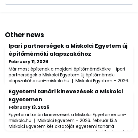
Other news
Ipari partnerségek a Miskolci Egyetem új
építőmérnöki alapszakához
February 11, 2026
Már most építenek a majdani építőmérnökökre – Ipari
partnerségek a Miskolci Egyetem új építőmérnöki
alapszakáhozuni-miskolc.hu | Miskolci Egyetem – 2026.
február 11.A Miskolci Egyetem Műszaki Föld- és
Egyetemi tanári kinevezések a Miskolci
Környezettudományi Kara a 2026 szeptemberében
induló építőmérnöki alapszak szakmai támogatására
Egyetemen
együttműködési megállapodást kötött a térség három
February 13, 2026
kiemelkedő vállalatával: az Északmagyarországi Reg
Egyetemi tanári kinevezések a Miskolci Egyetemenuni-
miskolc.hu | Miskolci Egyetem – 2026. február 13.A
Miskolci Egyetem két oktatóját egyetemi tanárrá
nevezte ki dr. Sulyok Tamás, Magyarország köztársasági
elnöke. A kinevezések 2025. szeptember 1-jei hatállyal