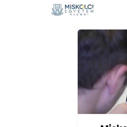
Hírek
E
Adomán
Visszaté
Nemzetkö