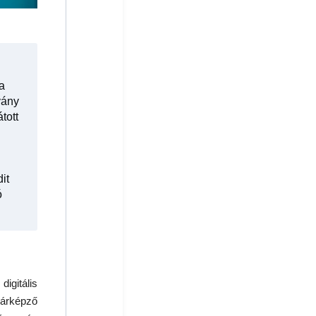
a
vány
tott
it
ó
digitális
nárképző