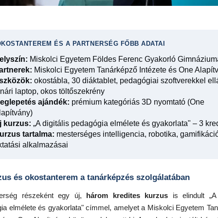
OKOSTANTEREM ÉS A PARTNERSÉG FŐBB ADATAI
elyszín:
Miskolci Egyetem Földes Ferenc Gyakorló Gimnázium
artnerek:
Miskolci Egyetem Tanárképző Intézete és One Alapít
szközök:
okostábla, 30 diáktablet, pedagógiai szoftverekkel ellá
anári laptop, okos töltőszekrény
eglepetés ajándék:
prémium kategóriás 3D nyomtató (One
lapítvány)
j kurzus:
„A digitális pedagógia elmélete és gyakorlata" – 3 kred
urzus tartalma:
mesterséges intelligencia, robotika, gamifikáci
ktatási alkalmazásai
zus és okostanterem a tanárképzés szolgálatában
nerség részeként egy új,
három kredites kurzus
is elindult „A 
ia elmélete és gyakorlata" címmel, amelyet a Miskolci Egyetem Ta