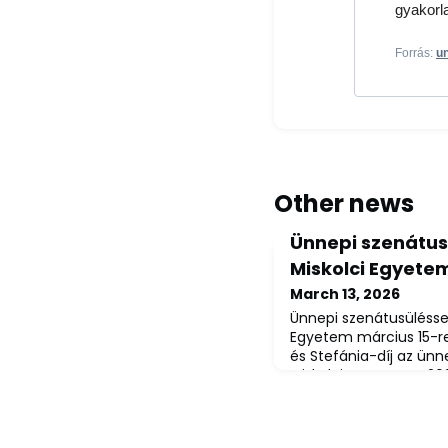
gyakorla
Forrás:
un
Other news
Ünnepi szenátus
Miskolci Egyete
March 13, 2026
Ünnepi szenátusüléssel
Egyetem március 15-r
és Stefánia-díj az ün
Miskolci Egyetem – 202
Egyetem nyilvános ün
keretében emlékezet
forradalom és szabad