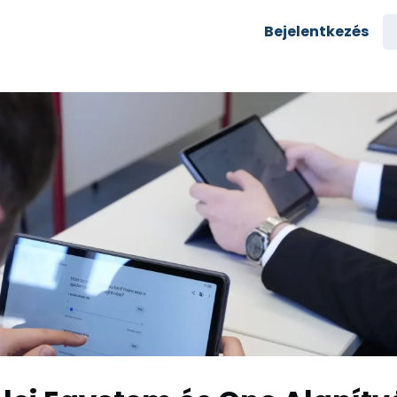
semények
Karrier
Bejelentkezés
yozás
Csoportok
rés az egyetemre
zi alumni
Rólunk