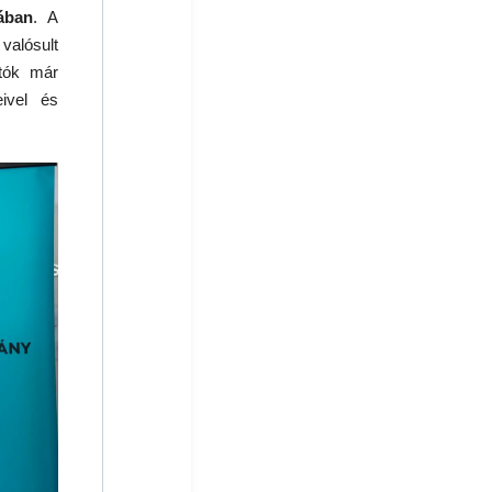
ában
. A
valósult
tók már
ivel és