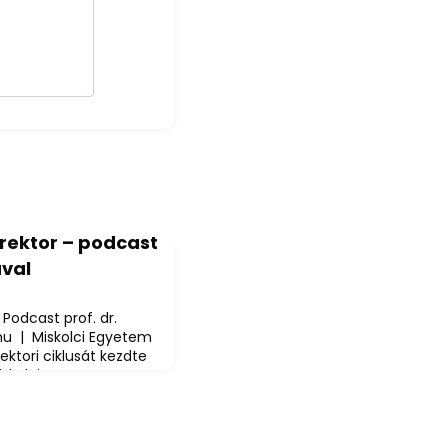
 rektor – podcast
ával
 Podcast prof. dr.
hu | Miskolci Egyetem
ektori ciklusát kezdte
iskolci Egyetemen
nnek apropóján készült
eveníti ifjúkori
diákéveit, és beszél