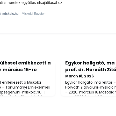
ti ismeretek együttes elsajátításához.
i-miskolc.hu
– Miskolci Egyetem
üléssel emlékezett a
Egykor hallgató, ma
m március 15-re
prof. dr. Horváth Zit
March 18, 2026
 emlékezett a Miskolci
Egykor hallgató, ma rektor –
e – Tanulmányi Emlékérmek
Horváth Zitávaluni-miskolc.
nepségenuni-miskolc.hu |
– 2026. március 18.Második r
6. március 13.A Miskolci
meg 2026 februárjában a M
nepi szenátusülés
prof. dr. Horváth Zita. Az e
t meg az 1848–49-es
podcast-beszélgetésben felel
ságharc eseményeiről. Az
személyes terveit, miskolci 