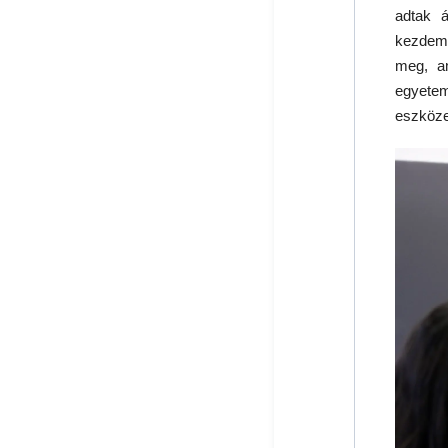
adtak 
kezdem
meg, a
egyete
eszköze