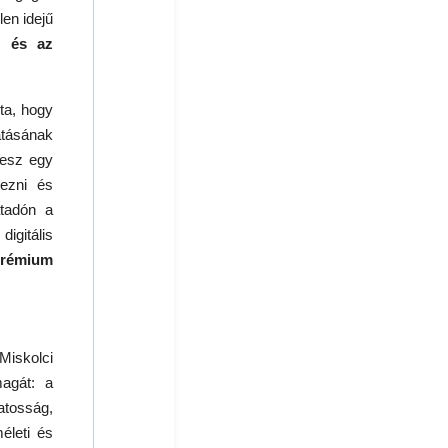
len idejű
n és az
ta, hogy
tásának
 lesz egy
mezni és
átadón a
igitális
rémium
Miskolci
magát: a
atosság,
életi és