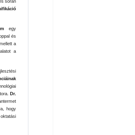
zés során
ifikáció
em
egy
toppal és
ellett a
alatot a
lesztési
nciáinak
ológiai
tora.
Dr.
antermet
ra, hogy
oktatási