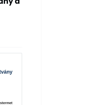
ány a
tvány
stermet