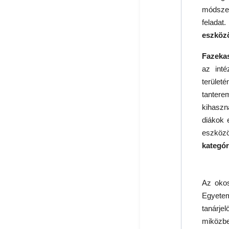
módszere
felada
eszköz
Fazeka
az int
területé
tantere
kihasz
diákok 
eszköz
kategór
Az okos
Egyet
tanárje
miközbe