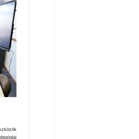
eszközök
agógiai