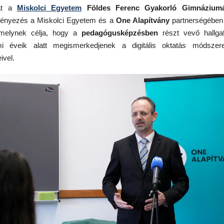
át a
Miskolci Egyetem
Földes Ferenc Gyakorló Gimnázium
ényezés a Miskolci Egyetem és a
One Alapítvány
partnerségében 
melynek célja, hogy a
pedagógusképzésben
részt vevő hallga
mi éveik alatt megismerkedjenek a digitális oktatás módszere
ivel.