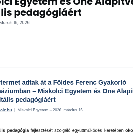
lci Egyetem és One Alapítv
ális pedagógiáért
March 16, 2026
termet adtak át a Földes Ferenc Gyakorló
áziumban – Miskolci Egyetem és One Alapí
itális pedagógiáért
kolc.hu
| Miskolci Egyetem – 2026. március 16.
ális pedagógia
fejlesztését szolgáló együttműködés keretében
oko