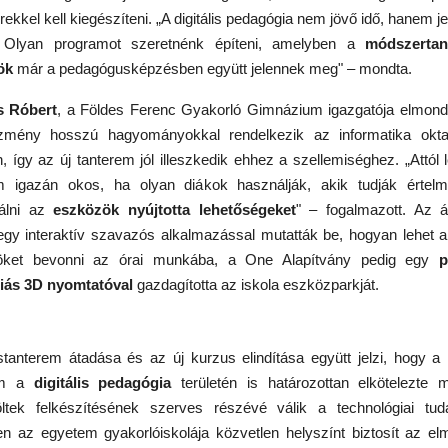
kkel kell kiegészíteni. „A digitális pedagógia nem jövő idő, hanem je
t. Olyan programot szeretnénk építeni, amelyben a
módszerta
ök
már a pedagógusképzésben együtt jelennek meg" – mondta.
s Róbert
, a Földes Ferenc Gyakorló Gimnázium igazgatója elmond
ézmény hosszú hagyományokkal rendelkezik az informatika okta
n, így az új tanterem jól illeszkedik ehhez a szellemiséghez. „Attól
m igazán okos, ha olyan diákok használják, akik tudják értel
nálni az
eszközök nyújtotta lehetőségeket
" – fogalmazott. Az 
egy interaktív szavazós alkalmazással mutatták be, hogyan lehet a d
öket bevonni az órai munkába, a One Alapítvány pedig egy
p
iás 3D nyomtatóval
gazdagította az iskola eszközparkját.
tanterem átadása és az új kurzus elindítása együtt jelzi, hogy a 
em a
digitális pedagógia
területén is határozottan elkötelezte 
löltek felkészítésének szerves részévé válik a technológiai tud
n az egyetem gyakorlóiskolája közvetlen helyszínt biztosít az elm