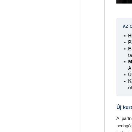
AZ 
H
P
E
t
M
A
Ú
K
o
Új kur
A part
pedagóg