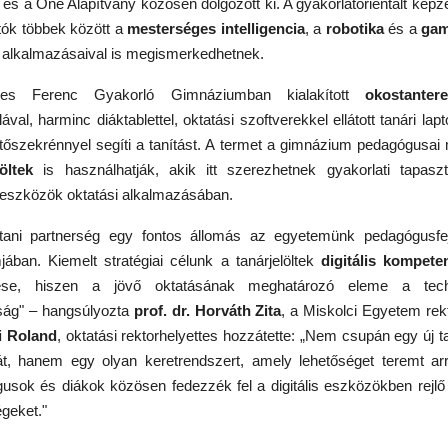
 és a One Alapítvány közösen dolgozott ki. A gyakorlatorientált kép
atók többek között a
mesterséges intelligencia
, a
robotika
és a
gam
i alkalmazásaival is megismerkedhetnek.
es Ferenc Gyakorló Gimnáziumban kialakított
okostanter
ával, harminc diáktablettel, oktatási szoftverekkel ellátott tanári lap
ltőszekrénnyel segíti a tanítást. A termet a gimnázium pedagógusai m
öltek
is használhatják, akik itt szerezhetnek gyakorlati tapaszt
is eszközök oktatási alkalmazásában.
ani partnerség egy fontos állomás az egyetemünk pedagógusfej
jában. Kiemelt stratégiai célunk a tanárjelöltek
digitális kompete
ztése, hiszen a jövő oktatásának meghatározó eleme a techn
ság" – hangsúlyozta
prof. dr. Horváth Zita
, a Miskolci Egyetem rek
i Roland
, oktatási rektorhelyettes hozzátette: „Nem csupán egy új t
t, hanem egy olyan keretrendszert, amely lehetőséget teremt ar
usok és diákok közösen fedezzék fel a digitális eszközökben rejlő 
égeket."