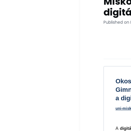
Misko
digit
Published on 
Okos
Gimn
a dig
uni-mis
A
digit