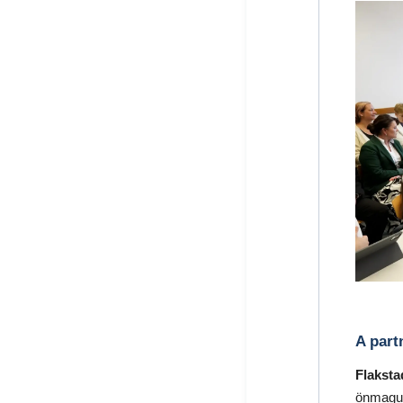
A part
Flakst
önmagu