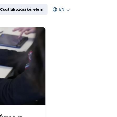
Select an available language
EN
Csatlakozási kérelem