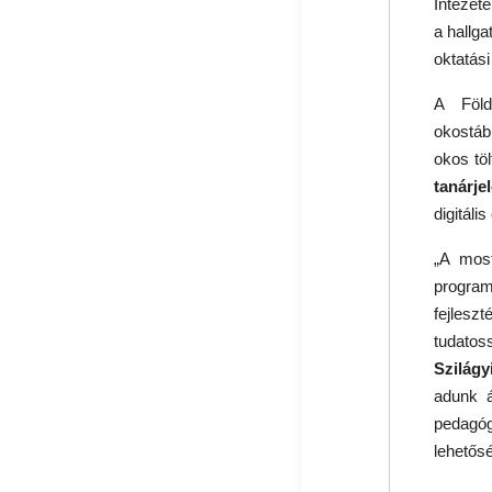
Intézete
a hallg
oktatás
A Föld
okostábl
okos tö
tanárjel
digitál
„A most
program
fejles
tudatos
Szilágy
adunk á
pedagóg
lehetős