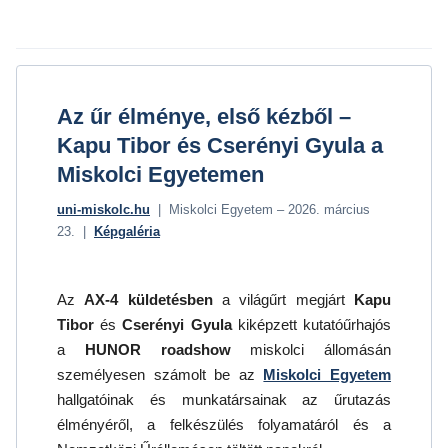
Az űr élménye, első kézből –
Kapu Tibor és Cserényi Gyula a
Miskolci Egyetemen
uni-miskolc.hu
| Miskolci Egyetem – 2026. március
23. |
Képgaléria
Az
AX-4 küldetésben
a világűrt megjárt
Kapu
Tibor
és
Cserényi Gyula
kiképzett kutatóűrhajós
a
HUNOR roadshow
miskolci állomásán
személyesen számolt be az
Miskolci Egyetem
hallgatóinak és munkatársainak az űrutazás
élményéről, a felkészülés folyamatáról és a