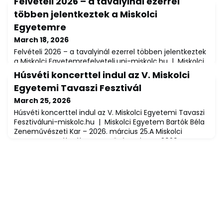
Felvételi 2026 – a tavalyinál ezerrel
többen jelentkeztek a Miskolci
Egyetemre
March 18, 2026
Felvételi 2026 – a tavalyinál ezerrel többen jelentkeztek
a Miskolci Egyetemrefelveteli.uni-miskolc.hu | Miskolci
Egyetem – 2026. március 18.A Miskolci Egyetemre közel
Húsvéti koncerttel indul az V. Miskolci
1000 fővel többen adták le a jelentkezésüket, mint
Egyetemi Tavaszi Fesztivál
2025-ben, számuk meghaladta a 8000 főt. Az
universitas az idei felsőoktatási felvételi jelentkezések
March 25, 2026
alapján országosan a 14. helyen áll az elsőhelyes
Húsvéti koncerttel indul az V. Miskolci Egyetemi Tavaszi
jelentkezők számát, míg a 13
Fesztiváluni-miskolc.hu | Miskolci Egyetem Bartók Béla
Zeneművészeti Kar – 2026. március 25.A Miskolci
Egyetem Bartók Béla Zeneművészeti Kara 2026
tavaszán ismét nagyszabású, több mint húsz
eseményt felvonultató összművészeti
programsorozattal pezsdíti fel a régió kulturális életét:
ötödik alkalommal rendezik meg a Tavaszi Fesztivál
rendez