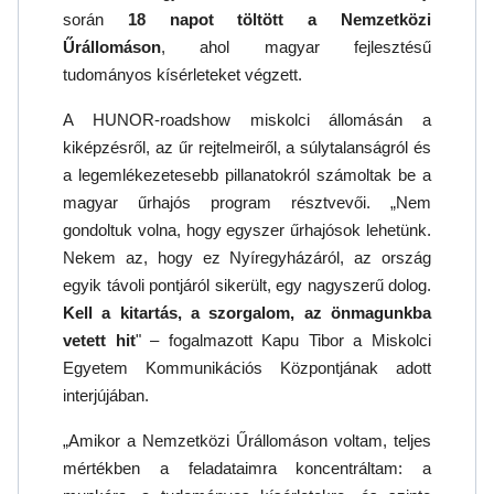
során
18 napot töltött a Nemzetközi
Űrállomáson
, ahol magyar fejlesztésű
tudományos kísérleteket végzett.
A HUNOR-roadshow miskolci állomásán a
kiképzésről, az űr rejtelmeiről, a súlytalanságról és
a legemlékezetesebb pillanatokról számoltak be a
magyar űrhajós program résztvevői. „Nem
gondoltuk volna, hogy egyszer űrhajósok lehetünk.
Nekem az, hogy ez Nyíregyházáról, az ország
egyik távoli pontjáról sikerült, egy nagyszerű dolog.
Kell a kitartás, a szorgalom, az önmagunkba
vetett hit
" – fogalmazott Kapu Tibor a Miskolci
Egyetem Kommunikációs Központjának adott
interjújában.
„Amikor a Nemzetközi Űrállomáson voltam, teljes
mértékben a feladataimra koncentráltam: a