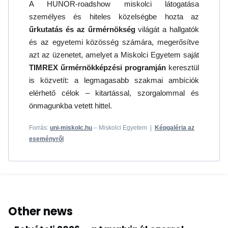
A HUNOR-roadshow miskolci látogatása
személyes és hiteles közelségbe hozta az
űrkutatás és az űrmérnökség
világát a hallgatók
és az egyetemi közösség számára, megerősítve
azt az üzenetet, amelyet a Miskolci Egyetem saját
TIMREX űrmérnökképzési programján
keresztül
is közvetít: a legmagasabb szakmai ambíciók
elérhető célok – kitartással, szorgalommal és
önmagunkba vetett hittel.
Forrás:
uni-miskolc.hu
– Miskolci Egyetem |
Képgaléria az
eseményről
Other news