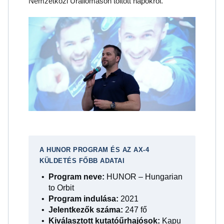
Nemzetközi Űrállomáson töltött napokról.
A HUNOR PROGRAM ÉS AZ AX-4
KÜLDETÉS FŐBB ADATAI
Program neve:
HUNOR – Hungarian
to Orbit
Program indulása:
2021
Jelentkezők száma:
247 fő
Kiválasztott kutatóűrhajósok:
Kapu