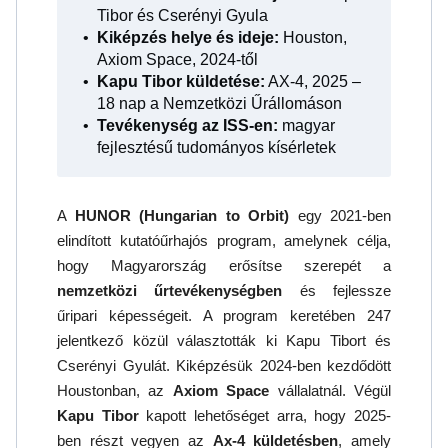
Tibor és Cserényi Gyula
Kiképzés helye és ideje:
Houston,
Axiom Space, 2024-től
Kapu Tibor küldetése:
AX-4, 2025 –
18 nap a Nemzetközi Űrállomáson
Tevékenység az ISS-en:
magyar
fejlesztésű tudományos kísérletek
A
HUNOR (Hungarian to Orbit)
egy 2021-ben
elindított kutatóűrhajós program, amelynek célja,
hogy Magyarország erősítse szerepét a
nemzetközi űrtevékenységben
és fejlessze
űripari képességeit. A program keretében 247
jelentkező közül választották ki Kapu Tibort és
Cserényi Gyulát. Kiképzésük 2024-ben kezdődött
Houstonban, az
Axiom Space
vállalatnál. Végül
Kapu Tibor
kapott lehetőséget arra, hogy 2025-
ben részt vegyen az
Ax-4 küldetésben
, amely