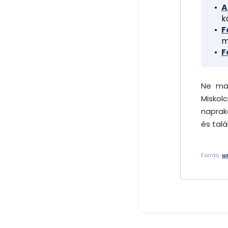
A
k
F
m
F
Ne mar
Miskol
naprak
és tal
Forrás:
u