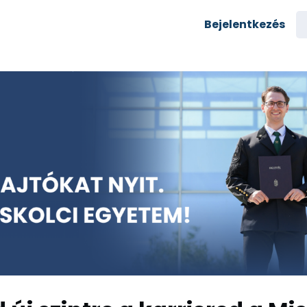
semények
Karrier
Bejelentkezés
yozás
Csoportok
rés az egyetemre
zi alumni
Rólunk