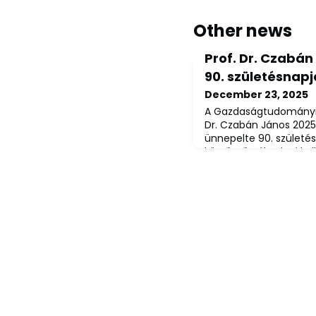
Other news
Prof. Dr. Czabá
90. születésnap
December 23, 2025
A Gazdaságtudományi K
Dr. Czabán János 202
ünnepelte 90. születé
köszöntötték a kari ko
a Gazdálkodástani Inté
dolgozói is.Kis megle
egykori tanítványai, ko
családias ünnepség ke
megemlékeztek profess