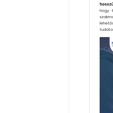
hosszú
hogy t
szakma
lehető
tudato