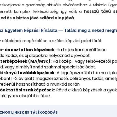
azkodjanak a gazdaság aktuális elvárásaihoz. A Miskolci Eg
rzett komplex felkészültség így válik a
hosszú távú s
red és a biztos jövő szilárd alapjává
.
ci Egyetem képzési kínálata — Találd meg a neked megfe
 céljaidnak megfelelően a széles képzési palettáról:
p- és osztatlan képzések:
Ha teljes karrierváltáson
olkodsz, és új alapokra helyeznéd a jövődet.
terképzések (MA/MSc):
Ha közép- vagy felsővezetői po
d, vagy elmélyítenéd szakmai specializációdat.
kirányú továbbképzések:
A legnépszerűbb forma dipl
ben! 1–2 év alatt megszerezhető, célirányos tudás, amel
vetlenül hasznosítható a munkád során.
sőoktatási szakképzések:
Rövid ciklusú képzések a gyak
ok gyors elsajátításához.
ZNOS LINKEK ÉS TÁJÉKOZÓDÁS