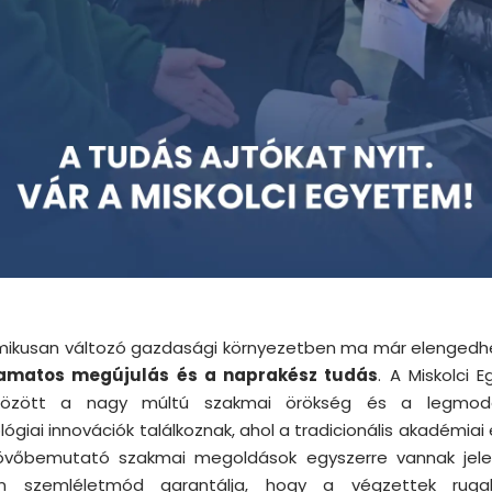
mikusan változó gazdasági környezetben ma már elengedh
yamatos megújulás és a naprakész tudás
. A Miskolci 
 között a nagy múltú szakmai örökség és a legmod
ógiai innovációk találkoznak, ahol a tradicionális akadémiai
övőbemutató szakmai megoldások egyszerre vannak jele
n szemléletmód garantálja, hogy a végzettek ruga