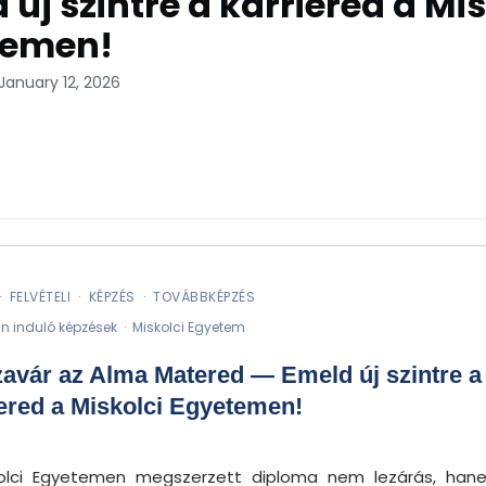
 új szintre a karriered a Mis
temen!
January 12, 2026
· FELVÉTELI · KÉPZÉS · TOVÁBBKÉPZÉS
 induló képzések · Miskolci Egyetem
zavár az Alma Matered — Emeld új szintre a
iered a Miskolci Egyetemen!
olci Egyetemen megszerzett diploma nem lezárás, ha