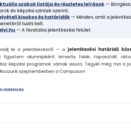
ktuális szakok listája és részletes leírások
— Böngéss
arok és képzési szintek szerint.
elvételi kisokos és határidők
— Minden, amit a jelentke
enetéről tudni kell.
elvi.hu
— A hivatalos jelentkezési felület.
adj le a jelentkezésről — a
jelentkezési határidő köz
ci Egyetem alumnijaként ismerős falak, tapasztalt okt
ész képzési programok várnak vissza. Tegyél még ma a jö
álkozzunk szeptemberben a Campuson!
ni-miskolc.hu