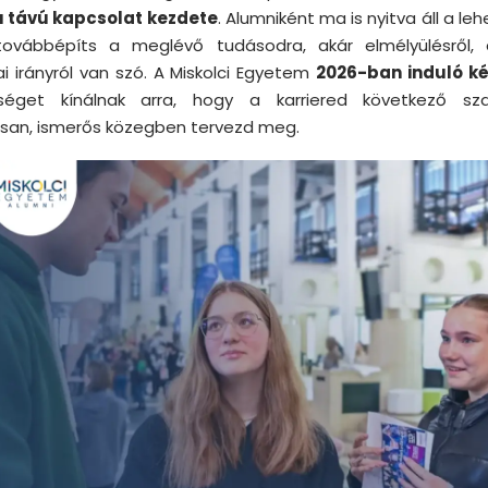
 távú kapcsolat kezdete
. Alumniként ma is nyitva áll a le
ovábbépíts a meglévő tudásodra, akár elmélyülésről, 
i irányról van szó. A Miskolci Egyetem
2026-ban induló k
séget kínálnak arra, hogy a karriered következő sz
san, ismerős közegben tervezd meg.