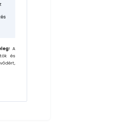
z
zés
eleg
! A
atók és
vődért,