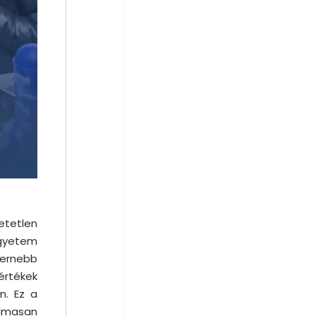
etetlen
Egyetem
ernebb
 értékek
n. Ez a
lmasan