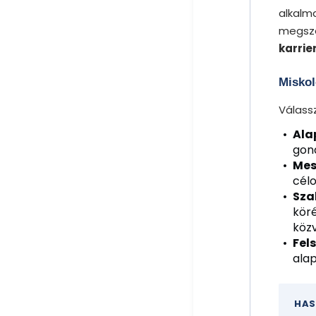
alkalm
megsze
karrie
Miskol
Válassz
Ala
gond
Mes
célo
Sza
köré
köz
Fel
alap
HAS