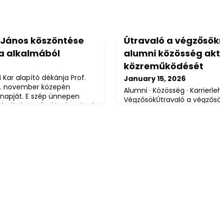
n János köszöntése
Útravaló a végzősök
ja alkalmából
alumni közösség akt
közreműködését
ar alapító dékánja Prof.
January 15, 2026
5. november közepén
Alumni · Közösség · Karrierl
snapját. E szép ünnepen
VégzősökÚtravaló a végzősö
llégák és egykori intézetének
alumni közösség aktív köz
zetnek jelenlegi oktatói és
alumni@uni-miskolc.hu
· al
petés ünnepség keretében
Miskolci Egyetem idei végz
llégái és adminisztrátorai
lezárják egyetemi éveiket,
retében szintén
pályájukat. Ebben az átmen
zor úrral az
alumni közösség szerepe ki
tapasztalat, támogatás és k