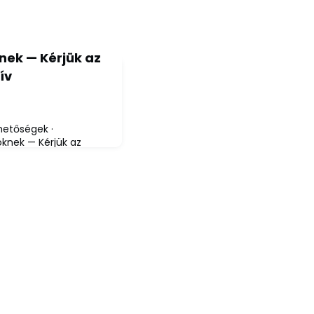
nek — Kérjük az
ív
ehetőségek ·
knek — Kérjük az
reműködésétKapcsolat:
umni.uni-miskolc.huA
ős hallgatói hamarosan
 és megkezdik szakmai
eti időszakban az
emelten fontos:
onkrét lehet