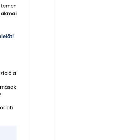
yetemen
zakmai
lelőt!
zíció a
omások
y
orlati