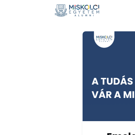
Hírek
E
Adomán
Visszaté
Nemzetkö