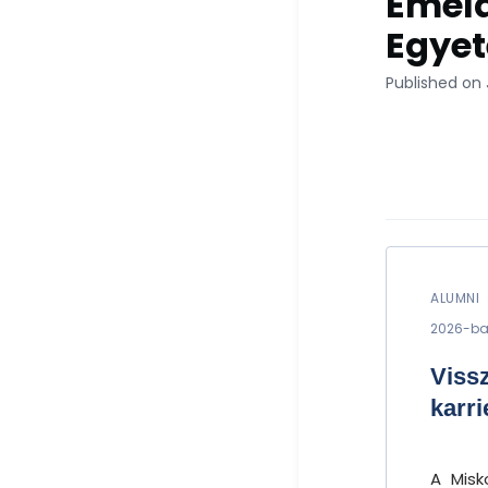
Emeld
Egye
Published on 
ALUMNI 
2026-ban
Viss
karr
A Misk