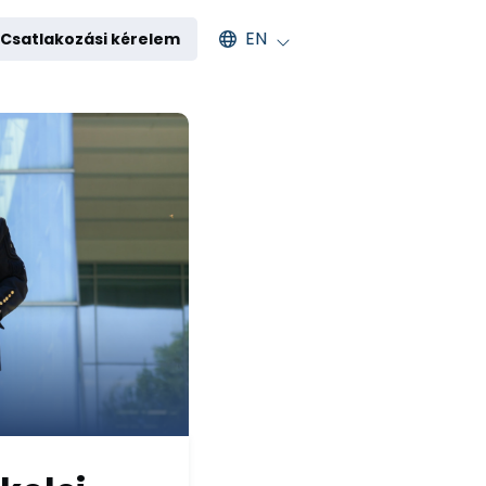
Select an available language
EN
Csatlakozási kérelem