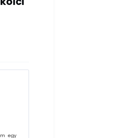
kolci
nem egy