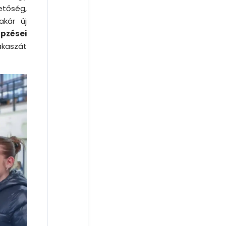
hetőség,
akár új
épzései
akaszát