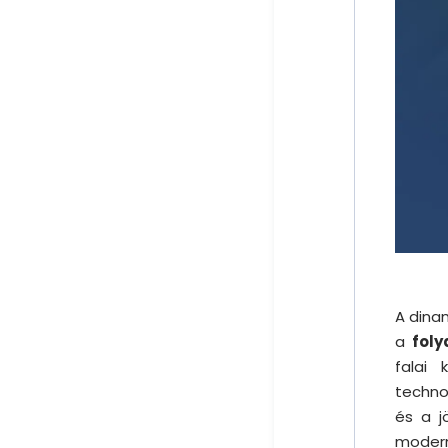
A dina
a
fol
falai
technol
és a j
moder