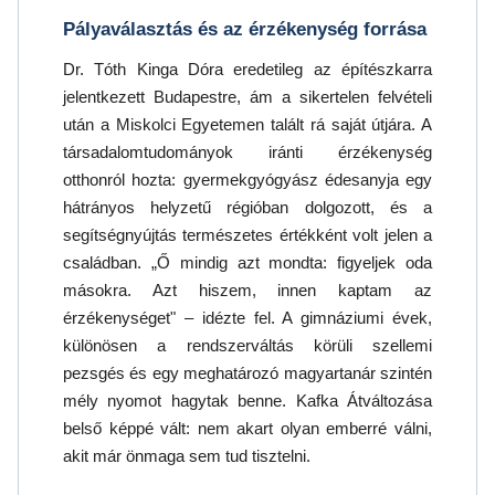
Pályaválasztás és az érzékenység forrása
Dr. Tóth Kinga Dóra eredetileg az építészkarra
jelentkezett Budapestre, ám a sikertelen felvételi
után a Miskolci Egyetemen talált rá saját útjára. A
társadalomtudományok iránti érzékenység
otthonról hozta: gyermekgyógyász édesanyja egy
hátrányos helyzetű régióban dolgozott, és a
segítségnyújtás természetes értékként volt jelen a
családban. „Ő mindig azt mondta: figyeljek oda
másokra. Azt hiszem, innen kaptam az
érzékenységet" – idézte fel. A gimnáziumi évek,
különösen a rendszerváltás körüli szellemi
pezsgés és egy meghatározó magyartanár szintén
mély nyomot hagytak benne. Kafka Átváltozása
belső képpé vált: nem akart olyan emberré válni,
akit már önmaga sem tud tisztelni.