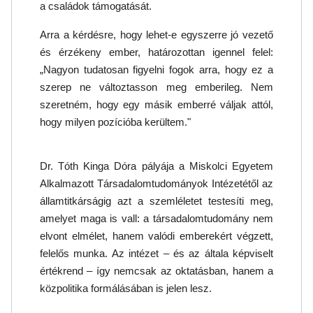
a családok támogatását.
Arra a kérdésre, hogy lehet-e egyszerre jó vezető
és érzékeny ember, határozottan igennel felel:
„Nagyon tudatosan figyelni fogok arra, hogy ez a
szerep ne változtasson meg emberileg. Nem
szeretném, hogy egy másik emberré váljak attól,
hogy milyen pozícióba kerültem."
Dr. Tóth Kinga Dóra pályája a Miskolci Egyetem
Alkalmazott Társadalomtudományok Intézetétől az
államtitkárságig azt a szemléletet testesíti meg,
amelyet maga is vall: a társadalomtudomány nem
elvont elmélet, hanem valódi emberekért végzett,
felelős munka. Az intézet – és az általa képviselt
értékrend – így nemcsak az oktatásban, hanem a
közpolitika formálásában is jelen lesz.