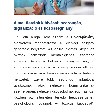
A mai fiatalok kihívásai: szorongás,
digitalizáció és közösséghiány
Dr. Tóth Kinga Dóra szerint a
Covid-járvány
alapvetően meghatározta a jelenlegi hallgatói
generáció helyzetét. Az online oktatás idején az
oktatók nemritkán mentálhigiénés szerepbe
kerültek. Azóta a háborús bizonytalanság, a
klímaszorongás és a közösségi média állandó
információáramlása tovább nehezítette a fiatalok
helyzetét. Egyre több szorongó hallgatóval
találkoznak, akik nehezen kommunikálnak
személyesen, nehezen kapcsolódnak egymáshoz.
Közben az interneten terjedő leegyszerűsített
pszichológiai fogalmak – „toxikus kapcsolat",