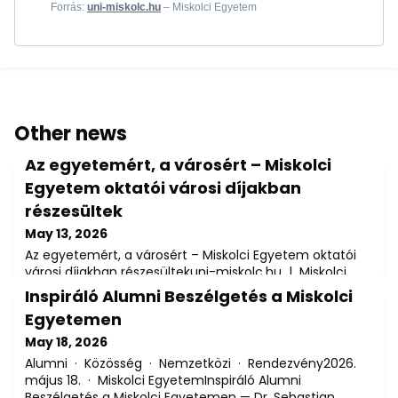
Forrás:
uni-miskolc.hu
– Miskolci Egyetem
Other news
Az egyetemért, a városért – Miskolci
Egyetem oktatói városi díjakban
részesültek
May 13, 2026
Az egyetemért, a városért – Miskolci Egyetem oktatói
városi díjakban részesültekuni-miskolc.hu | Miskolci
Egyetem – 2026. május 13. / Frissítve: 2026. május
Inspiráló Alumni Beszélgetés a Miskolci
14.Miskolc város napján, 2026. május 11-én a Miskolci
Egyetemen
Egyetemhez kötődő oktatók munkásságát is városi
díjakkal ismerték el. Kitüntetést kapott prof. dr. Csák
May 18, 2026
Csilla, az Állam- és Jogtudományi Kar dékánja, dr. Jálics
Alumni · Közösség · Nemzetközi · Rendezvény2026.
Károly címzetes egyetemi
május 18. · Miskolci EgyetemInspiráló Alumni
Beszélgetés a Miskolci Egyetemen — Dr. Sebastian