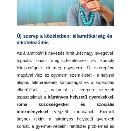
Új szerep a közéletben: államtitkárság és
elköteleződés
Az államtitkári kinevezés hírét „két nagy levegővel"
fogadta: óriási megtiszteltetésnek és komoly
felelősségnek éli meg egyszerre. Új szerepébe
magával viszi az egyetemi szemléletet – a helyzet
alapos felmérésének fontosságát és a kapkodás
elkerülését –, valamint a terepen szerzett
tapasztalatait a
hátrányos helyzetű gyerekekkel,
roma közösségekkel és szociális
intézményekkel
végzett munkából. Kiemelt
ügynek tekinti a hátrányos helyzetű gyerekek
sorsát, a gyermekvédelmi rendszer problémáit és