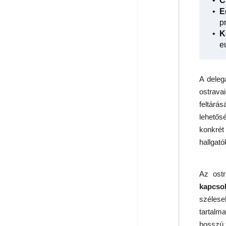
C
E
p
K
e
A deleg
ostrava
feltár
lehetős
konkrét
hallgat
Az ostr
kapcso
szélese
tartalm
hosszú 