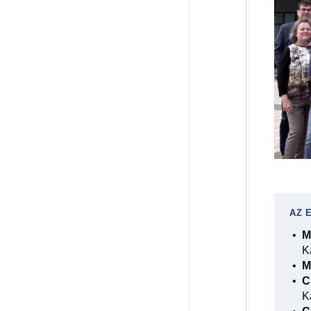
AZ 
M
K
M
C
K