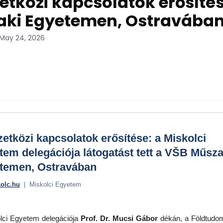
tközi kapcsolatok erősíté
aki Egyetemen, Ostravába
 May 24, 2026
etközi kapcsolatok erősítése: a Miskolci
tem delegációja látogatást tett a VŠB Műsza
temen, Ostravában
kolc.hu
| Miskolci Egyetem
lci Egyetem delegációja
Prof. Dr. Mucsi Gábor
dékán, a Földtudo