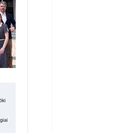
öki
giai