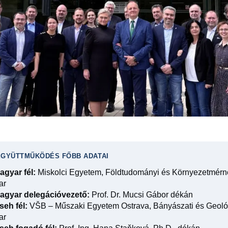
EGYÜTTMŰKÖDÉS FŐBB ADATAI
agyar fél:
Miskolci Egyetem, Földtudományi és Környezetmérn
ar
agyar delegációvezető:
Prof. Dr. Mucsi Gábor dékán
seh fél:
VŠB – Műszaki Egyetem Ostrava, Bányászati és Geoló
ar