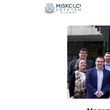
Hírek
E
Adomán
Visszaté
Nemzetkö