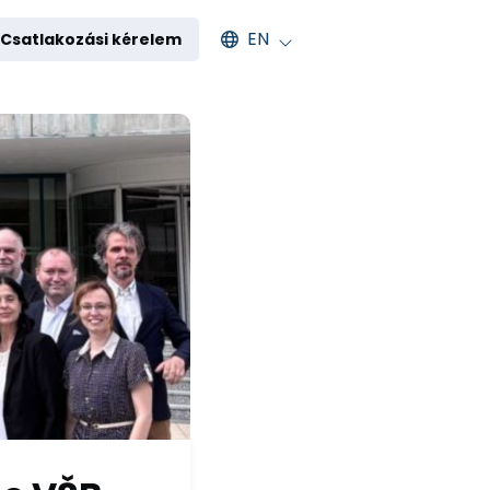
Select an available language
EN
Csatlakozási kérelem