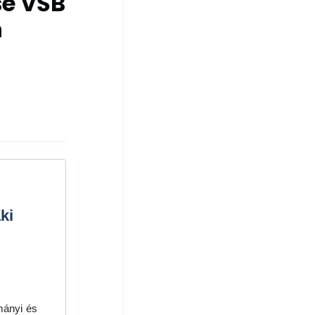
se VŠB
n
ki
mányi és