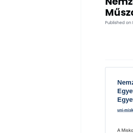
Nemze
Műsz
Published on
Nemz
Egye
Egye
uni-mis
A Misko