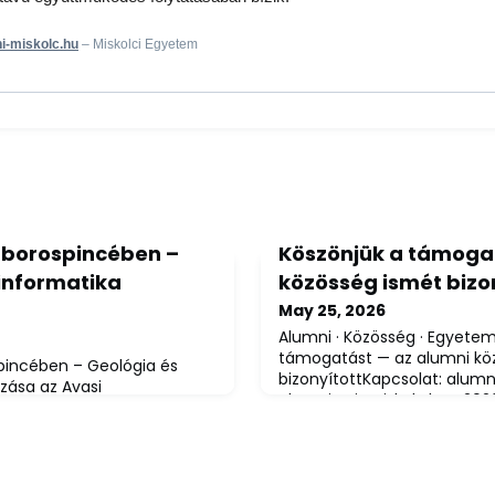
i-miskolc.hu
– Miskolci Egyetem
 borospincében –
Köszönjük a támoga
informatika
közösség ismét bizo
May 25, 2026
Alumni · Közösség · Egyetem
támogatást — az alumni kö
pincében – Geológia és
bizonyítottKapcsolat:
alumn
zása az Avasi
alumni.uni-miskolc.huA 202
lc.hu | Miskolci Egyetem –
szezon lezárult, és szívből 
lci Egyetem Föld- és
alumni közösségi tagnak, ak
Kara izgalmas tudományos-
személyi jövedelemadója 1%-
amot tartott a XV. Avasi
Egyetem fejlődéséhez ajánlja
ek középpontjában Miskolc