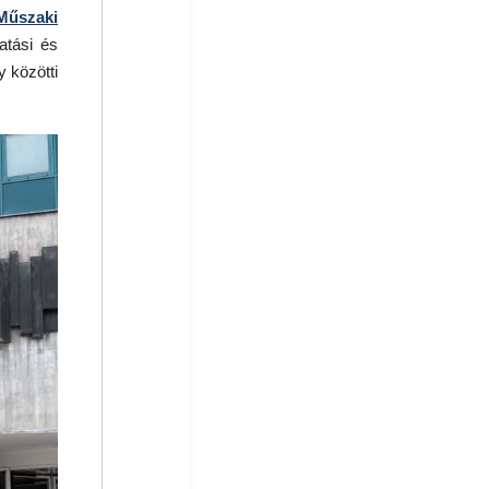
Műszaki
atási és
y közötti