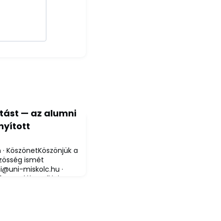
tást — az alumni
nyított
 · KöszönetKöszönjük a
zösség ismét
i@uni-miskolc.hu
·
6-os adóbevallási
köszönjük minden
i úgy döntött, hogy
át a Miskolci
 fel. Ez a gesztus —