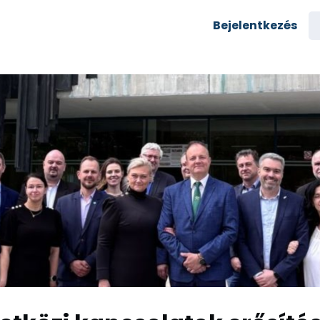
semények
Karrier
Bejelentkezés
yozás
Csoportok
rés az egyetemre
zi alumni
Rólunk