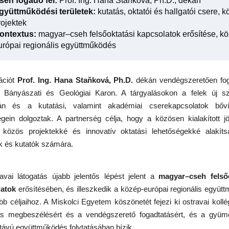
seh fogadó fél:
Prof. Ing. Hana Staňková, Ph.D., dékán
gyüttműködési területek:
kutatás, oktatói és hallgatói csere, 
rojektek
ontextus:
magyar–cseh felsőoktatási kapcsolatok erősítése, k
urópai regionális együttműködés
ációt
Prof. Ing. Hana Staňková, Ph.D.
dékán vendégszeretően fo
i Bányászati és Geológiai Karon. A tárgyalásokon a felek új sz
ásán és a kutatási, valamint akadémiai cserekapcsolatok bőví
égein dolgoztak. A partnerség célja, hogy a közösen kialakított j
 közös projektekké és innovatív oktatási lehetőségekké alakít
ók és kutatók számára.
avai látogatás újabb jelentős lépést jelent a
magyar–cseh felsőo
latok
erősítésében, és illeszkedik a közép-európai regionális együt
bb céljaihoz. A Miskolci Egyetem köszönetét fejezi ki ostravai kollé
as megbeszélésért és a vendégszerető fogadtatásért, és a gyüm
távú együttműködés folytatásában bízik.