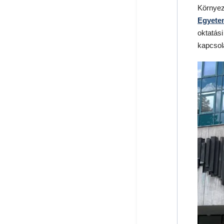
Környez
Egyete
oktatási
kapcsola