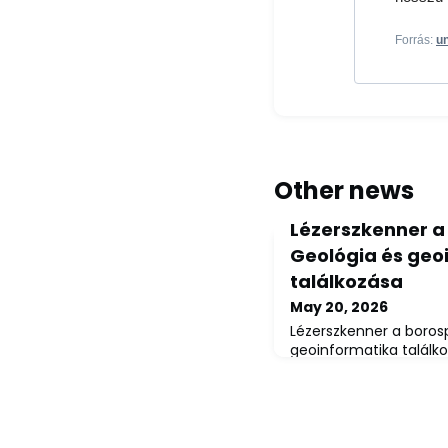
Forrás:
un
Other news
Lézerszkenner a
Geológia és geo
találkozása
May 20, 2026
Lézerszkenner a boros
geoinformatika találko
Borangolásonuni-misko
2026. május 20.A Misko
Környezettudományi 
ismeretterjesztő progr
Borangoláson, amelyn