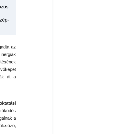
közös
özép-
gadta az
inergiák
tésének
övőképet
sák át a
ktatási
tműködés
gáinak a
ölcsöző,