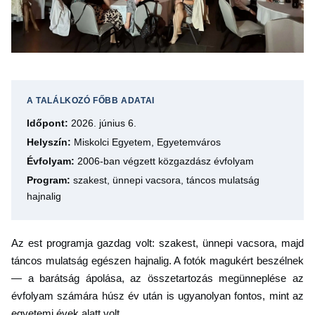
A TALÁLKOZÓ FŐBB ADATAI
Időpont:
2026. június 6.
Helyszín:
Miskolci Egyetem, Egyetemváros
Évfolyam:
2006-ban végzett közgazdász évfolyam
Program:
szakest, ünnepi vacsora, táncos mulatság
hajnalig
Az est programja gazdag volt: szakest, ünnepi vacsora, majd
táncos mulatság egészen hajnalig. A fotók magukért beszélnek
— a barátság ápolása, az összetartozás megünneplése az
évfolyam számára húsz év után is ugyanolyan fontos, mint az
egyetemi évek alatt volt.