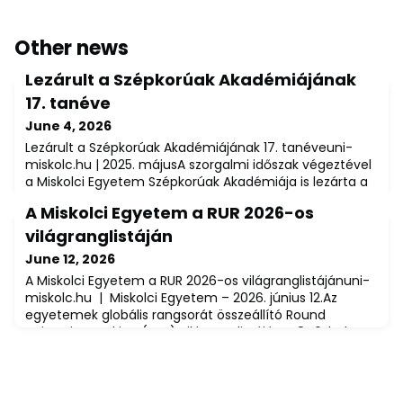
Other news
Lezárult a Szépkorúak Akadémiájának
17. tanéve
June 4, 2026
Lezárult a Szépkorúak Akadémiájának 17. tanéveuni-
miskolc.hu | 2025. májusA szorgalmi időszak végeztével
a Miskolci Egyetem Szépkorúak Akadémiája is lezárta a
2025–2026. tanév tavaszi félévét. A 17. tanévben is
A Miskolci Egyetem a RUR 2026-os
változatos témák és kiváló előadások gazdagították a
programot, amelyek jól tükrözik az intézmény
világranglistáján
sokszínűségét és széleskörű tudományos kínálatát.A
June 12, 2026
SZEMESZTER FŐBB ADATAIBeiratkozott hallg
A Miskolci Egyetem a RUR 2026-os világranglistájánuni-
miskolc.hu | Miskolci Egyetem – 2026. június 12.Az
egyetemek globális rangsorát összeállító Round
University Ranking (RUR) világranglistáján a 846. helyen,
a rangsorba felkerült 10 magyar felsőoktatási
intézmény közül a 8. helyen szerepel a Miskolci
Egyetem.KulcsadatokÖsszesített helyezés: 846. hely
(globálisan)Helyezés a magyar egyetemek köz