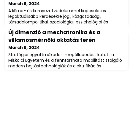
March 5, 2024
A klíma- és környezetvédelemmel kapcsolatos
legaktuálisabb kérdésekre jogi, közgazdasági,
társadalompolitikai, szociológiai, pszichológiai és
műszaki-technológiai nézőpontból igyekeztek
Új dimenzió a mechatronika és a
válaszokat megfogalmazni azon a nemzetközi
konferencián, amelyet a Miskolci Egyetem Állam- és
villamosmérnöki oktatás terén
Jogtudományi Kara és a Heidelbergi Egyetem Jogi Kara
March 5, 2024
büntetőjogi intézetei szerveztek a Humboldt Alapítvány
Stratégiai együttműködési megállapodást kötött a
támogatásáva
Miskolci Egyetem és a fenntartható mobilitást szolgáló
modern hajtástechnológiák és elektrifikációs
megoldások vezető nemzetközi gyártója, a Vitesco
Technologies debreceni gyára. A szakmai kapcsolat a
várakozások szerint új dimenziót nyit a mechatronika és
a villamosmérnöki oktatás terén.A kölcsönös előnyökön
alapuló szakmai együttműködés egyedüláll