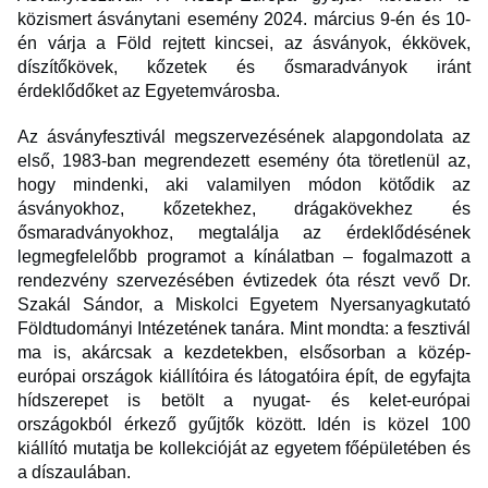
közismert ásványtani esemény 2024. március 9-én és 10-
én várja a Föld rejtett kincsei, az ásványok, ékkövek,
díszítőkövek, kőzetek és ősmaradványok iránt
érdeklődőket az Egyetemvárosba.
Az ásványfesztivál megszervezésének alapgondolata az
első, 1983-ban megrendezett esemény óta töretlenül az,
hogy mindenki, aki valamilyen módon kötődik az
ásványokhoz, kőzetekhez, drágakövekhez és
ősmaradványokhoz, megtalálja az érdeklődésének
legmegfelelőbb programot a kínálatban – fogalmazott a
rendezvény szervezésében évtizedek óta részt vevő Dr.
Szakál Sándor, a Miskolci Egyetem Nyersanyagkutató
Földtudományi Intézetének tanára. Mint mondta: a fesztivál
ma is, akárcsak a kezdetekben, elsősorban a közép-
európai országok kiállítóira és látogatóira épít, de egyfajta
hídszerepet is betölt a nyugat- és kelet-európai
országokból érkező gyűjtők között. Idén is közel 100
kiállító mutatja be kollekcióját az egyetem főépületében és
a díszaulában.