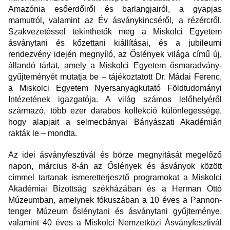
Amazónia esőerdőiről és barlangjairól, a gyapjas
mamutról, valamint az Év ásványkincséről, a rézércről.
Szakvezetéssel tekinthetők meg a Miskolci Egyetem
ásványtani és kőzettani kiállításai, és a jubileumi
rendezvény idején megnyíló, az Őslények világa című új,
állandó tárlat, amely a Miskolci Egyetem ősmaradvány-
gyűjteményét mutatja be – tájékoztatott Dr. Mádai Ferenc,
a Miskolci Egyetem Nyersanyagkutató Földtudományi
Intézetének igazgatója. A világ számos lelőhelyéről
származó, több ezer darabos kollekció különlegessége,
hogy alapjait a selmecbányai Bányászati Akadémián
rakták le – mondta.
Az idei ásványfesztivál és börze megnyitását megelőző
napon, március 8-án az Őslények és ásványok között
címmel tartanak ismeretterjesztő programokat a Miskolci
Akadémiai Bizottság székházában és a Herman Ottó
Múzeumban, amelynek fókuszában a 10 éves a Pannon-
tenger Múzeum őslénytani és ásványtani gyűjteménye,
valamint 40 éves a Miskolci Nemzetközi Ásványfesztivál