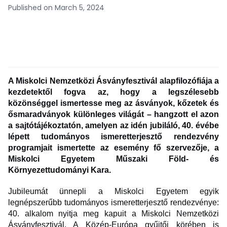
Published on March 5, 2024
A Miskolci Nemzetközi Ásványfesztivál alapfilozófiája a
kezdetektől fogva az, hogy a legszélesebb
közönséggel ismertesse meg az ásványok, kőzetek és
ősmaradványok különleges világát – hangzott el azon
a sajtótájékoztatón, amelyen az idén jubiláló, 40. évébe
lépett tudományos ismeretterjesztő rendezvény
programjait ismertette az esemény fő szervezője, a
Miskolci Egyetem Műszaki Föld- és
Környezettudományi Kara.
Jubileumát ünnepli a Miskolci Egyetem egyik
legnépszerűbb tudományos ismeretterjesztő rendezvénye:
40. alkalom nyitja meg kapuit a Miskolci Nemzetközi
Ásványfesztivál. A Közép-Európa gyűjtői körében is