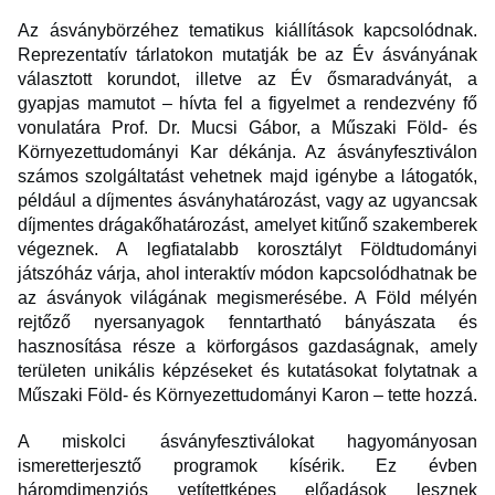
Az ásványbörzéhez tematikus kiállítások kapcsolódnak.
Reprezentatív tárlatokon mutatják be az Év ásványának
választott korundot, illetve az Év ősmaradványát, a
gyapjas mamutot – hívta fel a figyelmet a rendezvény fő
vonulatára Prof. Dr. Mucsi Gábor, a Műszaki Föld- és
Környezettudományi Kar dékánja. Az ásványfesztiválon
számos szolgáltatást vehetnek majd igénybe a látogatók,
például a díjmentes ásványhatározást, vagy az ugyancsak
díjmentes drágakőhatározást, amelyet kitűnő szakemberek
végeznek. A legfiatalabb korosztályt Földtudományi
játszóház várja, ahol interaktív módon kapcsolódhatnak be
az ásványok világának megismerésébe. A Föld mélyén
rejtőző nyersanyagok fenntartható bányászata és
hasznosítása része a körforgásos gazdaságnak, amely
területen unikális képzéseket és kutatásokat folytatnak a
Műszaki Föld- és Környezettudományi Karon – tette hozzá.
A miskolci ásványfesztiválokat hagyományosan
ismeretterjesztő programok kísérik. Ez évben
háromdimenziós vetítettképes előadások lesznek