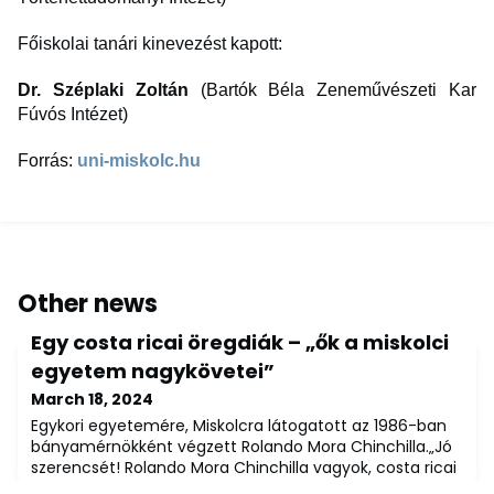
Főiskolai tanári kinevezést kapott:
Dr. Széplaki Zoltán
(Bartók Béla Zeneművészeti Kar
Fúvós Intézet)
Forrás:
uni-miskolc.hu
Other news
Egy costa ricai öregdiák – „ők a miskolci
egyetem nagykövetei”
March 18, 2024
Egykori egyetemére, Miskolcra látogatott az 1986-ban
bányamérnökként végzett Rolando Mora Chinchilla.„Jó
szerencsét! Rolando Mora Chinchilla vagyok, costa ricai
állampolgár. Magyarországon végeztem az egyetemet.