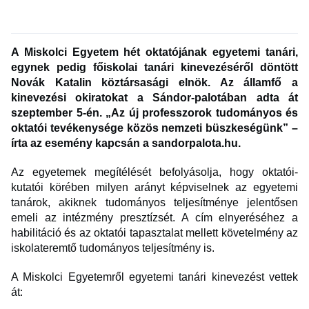
A Miskolci Egyetem hét oktatójának egyetemi tanári,
egynek pedig főiskolai tanári kinevezéséről döntött
Novák Katalin köztársasági elnök. Az államfő a
kinevezési okiratokat a Sándor-palotában adta át
szeptember 5-én. „Az új professzorok tudományos és
oktatói tevékenysége közös nemzeti büszkeségünk” –
írta az esemény kapcsán a sandorpalota.hu.
Az egyetemek megítélését befolyásolja, hogy oktatói-
kutatói körében milyen arányt képviselnek az egyetemi
tanárok, akiknek tudományos teljesítménye jelentősen
emeli az intézmény presztízsét. A cím elnyeréséhez a
habilitáció és az oktatói tapasztalat mellett követelmény az
iskolateremtő tudományos teljesítmény is.
A Miskolci Egyetemről egyetemi tanári kinevezést vettek
át: