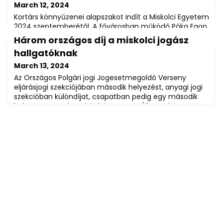
March 12, 2024
Kortárs könnyűzenei alapszakot indít a Miskolci Egyetem
2024 szeptemberétől. A fővárosban működő Póka Egon
Művészeti Akadémiával közös képzésben Magyarország
Három országos díj a miskolci jogász
legjelentősebb művészei is részt vesznek – jelentette
hallgatóknak
be az intézmény rektora az egyetemi dolgozók
karácsonyi ünnepségén.A Miskolci Egyetem dolgozóinak
March 13, 2024
egész éves munkáját karácsonyi ünnepségen köszönte
Az Országos Polgári jogi Jogesetmegoldó Verseny
meg az intézmény vezetése. A rektor, Pr
eljárásjogi szekciójában második helyezést, anyagi jogi
szekcióban különdíjat, csapatban pedig egy második
helyet szereztek a Miskolci Egyetem Állam- és
Jogtudományi Karának hallgatói.Az Országos Polgári
Eljárásjogi Jogesetmegoldó Verseny felperesi
kategóriájában 2. helyezést ért el Tóth Csaba, a Miskolci
Egyetem jogász hallgatója. Felkészítője Turko