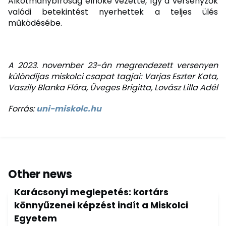
Alkotmánybíróság elnöke vezette, így a versenyzők
valódi betekintést nyerhettek a teljes ülés
működésébe.
A 2023. november 23-án megrendezett versenyen
különdíjas miskolci csapat tagjai: Varjas Eszter Kata,
Vaszily Blanka Flóra, Üveges Brigitta, Lovász Lilla Adél
Forrás:
uni-miskolc.hu
Other news
Karácsonyi meglepetés: kortárs
könnyűzenei képzést indít a Miskolci
Egyetem