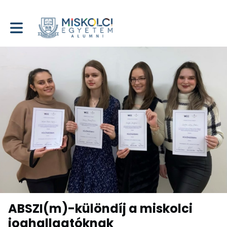
Toggle main navigation
ABSZI(m)-különdíj a miskolci
joghallgatóknak