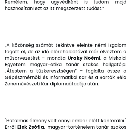
Remélem, hogy ügyvédként is tudom majd
hasznosítani ezt az itt megszerzett tudást.”
„A közönség számát tekintve eleinte némi izgalom
fogott el, de az idő előrehaladtával már élveztem a
műsorvezetést – mondta
Uraky Noémi
, a Miskolci
Egyetem magyar-etika tanár szakos hallgatója.
„Átestem a tűzkeresztségen” – foglalta össze a
Gépészmérnöki és Informatikai Kar és a Bartók Béla
Zeneművészeti Kar diplomaátadója után.
"Hatalmas élmény volt ennyi ember előtt konferálni."
Erről
Elek Zsófia,
magyar-történelem tanár szakos