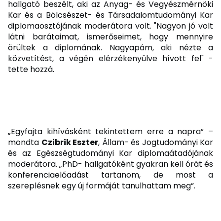
hallgató beszélt, aki az Anyag- és Vegyészmérnöki
Kar és a Bölcsészet- és Társadalomtudományi Kar
diplomaosztójának moderátora volt. "Nagyon jó volt
látni barátaimat, ismerőseimet, hogy mennyire
örültek a diplomának. Nagyapám, aki nézte a
közvetítést, a végén elérzékenyülve hívott fel" -
tette hozzá.
„Egyfajta kihívásként tekintettem erre a napra” –
mondta
Czibrik Eszter
, Állam- és Jogtudományi Kar
és az Egészségtudományi Kar diplomaátadójának
moderátora. „PhD- hallgatóként gyakran kell órát és
konferenciaelőadást tartanom, de most a
szereplésnek egy új formáját tanulhattam meg”.