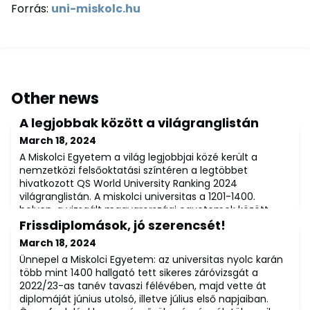
Forrás:
uni-miskolc.hu
Other news
A legjobbak között a világranglistán
March 18, 2024
A Miskolci Egyetem a világ legjobbjai közé került a
nemzetközi felsőoktatási színtéren a legtöbbet
hivatkozott QS World University Ranking 2024
világranglistán. A miskolci universitas a 1201-1400.
helyen, a vizsgált magyarországi egyetemek között
pedig a 9. helyen áll abban a jelentésben, amit a
Frissdiplomások, jó szerencsét!
napokban tett közzé a brit QS Quacquarelli Symonds
March 18, 2024
globális felsőoktatási elemzőcég.A rangsorok közzété
Ünnepel a Miskolci Egyetem: az universitas nyolc karán
több mint 1400 hallgató tett sikeres záróvizsgát a
2022/23-as tanév tavaszi félévében, majd vette át
diplomáját június utolsó, illetve július első napjaiban.