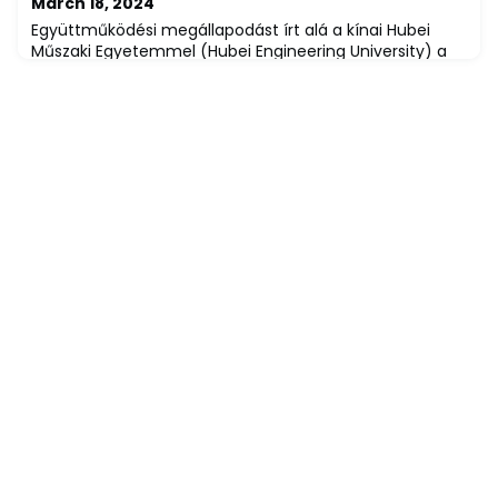
March 18, 2024
Együttműködési megállapodást írt alá a kínai Hubei
Műszaki Egyetemmel (Hubei Engineering University) a
Miskolci Egyetem. Az intézmények jelenleg az
informatikai alapképzés területén kettős diploma
program előkészítésén dolgoznak.A felsőoktatási
intézmények közötti szerződést a Miskolci Egyetem
részéről Prof. Dr. Szűcs Péter általános rektorhelyettese
írta alá a távolkeleti ország egyetemének rekto