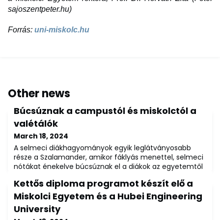
sajoszentpeter.hu)
Forrás:
uni-miskolc.hu
Other news
Búcsúznak a campustól és miskolctól a
valétálók
March 18, 2024
A selmeci diákhagyományok egyik leglátványosabb
része a Szalamander, amikor fáklyás menettel, selmeci
nótákat énekelve búcsúznak el a diákok az egyetemtől
és a várostól. Évszázadokon keresztül szokás volt, hogy
Kettős diploma programot készít elő a
a város lakói ablakaikba kitett gyertyákkal búcsúztatták
a végzős egyetemistákat – erre kérik most is június 28-
Miskolci Egyetem és a Hubei Engineering
án, szerdán este a belvárosban élőket.A Szalamander, a
University
végzős egyetemi hallga