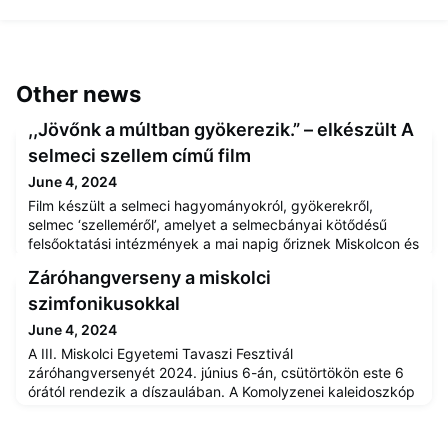
Other news
,,Jövőnk a múltban gyökerezik.” – elkészült A
selmeci szellem című film
June 4, 2024
Film készült a selmeci hagyományokról, gyökerekről,
selmec ‘szelleméről’, amelyet a selmecbányai kötődésű
felsőoktatási intézmények a mai napig őriznek Miskolcon és
Sopronban.A 60 perces Selmec-filmet mintegy 70 órányi
Záróhangverseny a miskolci
nyersanyagból állították össze. Az elkészült alkotás a
legendás selmecbányai akadémia történetét, valamint az
szimfonikusokkal
ott létrejött diákhagyományokat mutatja be, kifejezetten a
June 4, 2024
ma is élő t
A III. Miskolci Egyetemi Tavaszi Fesztivál
záróhangversenyét 2024. június 6-án, csütörtökön este 6
órától rendezik a díszaulában. A Komolyzenei kaleidoszkóp
című programban a ME Bartók Béla Zeneművészeti Kar
hallgatói adnak koncertet a Miskolci Szimfonikus