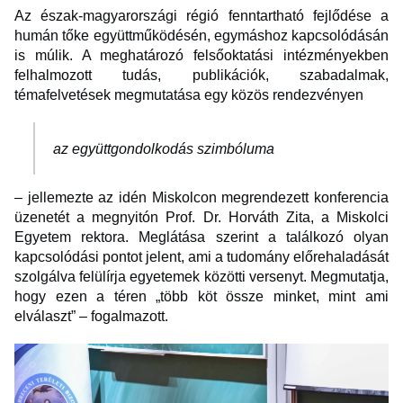
Az észak-magyarországi régió fenntartható fejlődése a
humán tőke együttműködésén, egymáshoz kapcsolódásán
is múlik. A meghatározó felsőoktatási intézményekben
felhalmozott tudás, publikációk, szabadalmak,
témafelvetések megmutatása egy közös rendezvényen
az együttgondolkodás szimbóluma
– jellemezte az idén Miskolcon megrendezett konferencia
üzenetét a megnyitón Prof. Dr. Horváth Zita, a Miskolci
Egyetem rektora. Meglátása szerint a találkozó olyan
kapcsolódási pontot jelent, ami a tudomány előrehaladását
szolgálva felülírja egyetemek közötti versenyt. Megmutatja,
hogy ezen a téren „több köt össze minket, mint ami
elválaszt” – fogalmazott.