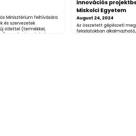
innovációs projektbe
Miskolci Egyetem
iós Minisztérium felhívására
August 24, 2024
k és szervezetek
Az összetett gépészeti me
j ötlettel (termékkel,
feladatokban alkalmazható
lel), amely társadalmi
alapuló folyamatfelügyeleti
e irányul, társadalmi
kifejlesztésére nyert el tám
vagy együttműködést alakít
partnereivel a Miskolci Egy
 társadalmi folyamatokat
nemzetközi kutatás-fejlesz
a, javítva egy adott térség
programban.A DeepProMach 
Jelentkez
(pályázati azonosító: 2020-
00025) megvalósítására a M
INTERSTOP Alkatr