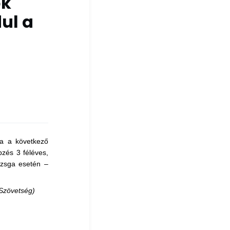
ök
ul a
ja a következő
zés 3 féléves,
vizsga esetén –
Szövetség)