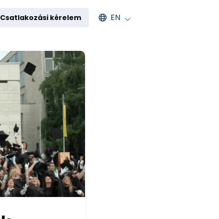
Select an available language
EN
Csatlakozási kérelem