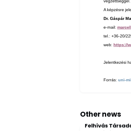
végzettséggel.
A képzésre jel
Dr. Gáspár Ma
e-mail:
marcel
tel.: +36-20/2
web:
https://
Jelentkezési h
Forrás:
uni-mi
Other news
Felhívás Társada