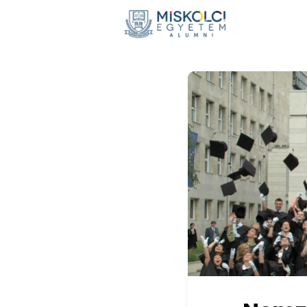
Hírek
E
Adomán
Visszaté
Nemzetkö