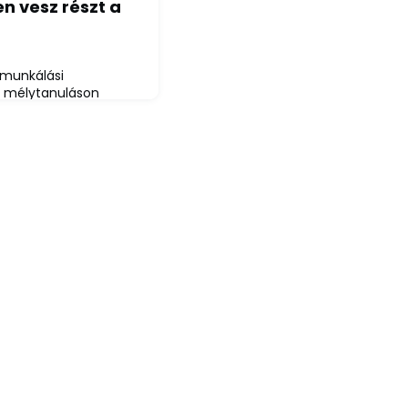
n vesz részt a
gmunkálási
, mélytanuláson
 rendszer
ogatást külföldi
etem az EUREKA
tési együttműködési
elnevezésű projekt
1.2.3-EUREKA-2022-
iskolci Egyetem és az