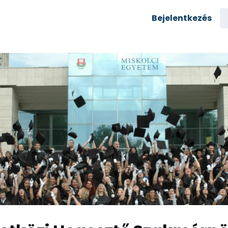
semények
Karrier
Bejelentkezés
yozás
Csoportok
rés az egyetemre
zi alumni
Rólunk