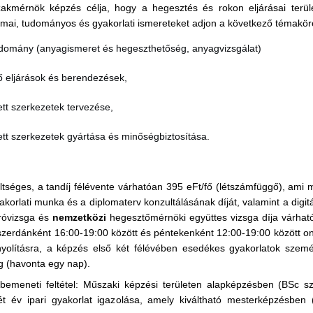
akmérnök képzés célja, hogy a hegesztés és rokon eljárásai terül
mai, tudományos és gyakorlati ismereteket adjon a következő témakö
domány (anyagismeret és hegeszthetőség, anyagvizsgálat)
 eljárások és berendezések,
tt szerkezetek tervezése,
tt szerkezetek gyártása és minőségbiztosítása.
tséges, a tandíj félévente várhatóan 395 eFt/fő (létszámfüggő), ami 
akorlati munka és a diplomaterv konzultálásának díját, valamint a digit
áróvizsga és
nemzetközi
hegesztőmérnöki együttes vizsga díja várható
zerdánként 16:00-19:00 között és péntekenként 12:00-19:00 között o
yolításra, a képzés első két félévében esedékes gyakorlatok személ
g (havonta egy nap).
bemeneti feltétel: Műszaki képzési területen alapképzésben (BSc szi
ét év ipari gyakorlat igazolása, amely kiváltható mesterképzésben 