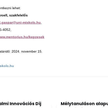
entkezni lehet:
rcell, szakfelelős
l.gaspar@uni-miskolc.hu
,
25-4052,
www.mentorius.hu/kepzesek
atáridő: 2024. november 15.
skolc.hu
lmi Innovációs Díj
Mélytanuláson alapu