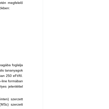
etén megfelelő
rökben:
magába foglalja
ális tananyagok
an 250 eFt/fő.
n-line formában
yes jelenléttel
nten) szerzett
(MSc) szerzett