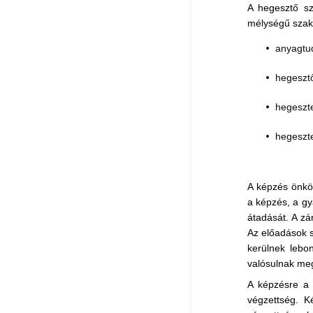
A hegesztő sz
mélységű szak
anyagtu
hegesztő
hegeszte
hegeszte
A képzés önköl
a képzés, a gy
átadását. A z
Az előadások s
kerülnek lebon
valósulnak me
A képzésre a 
végzettség. K