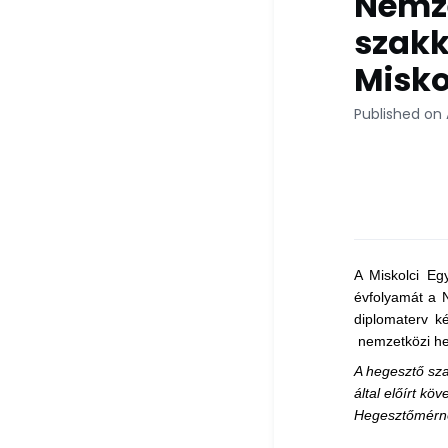
Nemze
szakk
Misko
Published on
A Miskolci Eg
évfolyamát a 
diplomaterv ké
nemzetközi he
A hegesztő sz
által előírt k
Hegesztőmérn