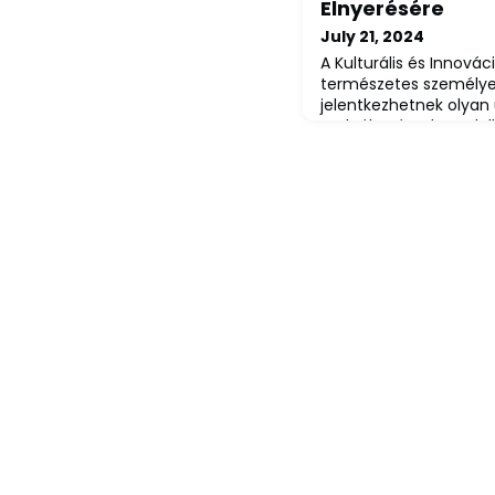
Elnyerésére
July 21, 2024
A Kulturális és Innovác
természetes személye
jelentkezhetnek olyan ú
szolgáltatással, model
szükséglet kielégítésér
kapcsolatokat erősít 
ki, megoldást nyújtva
befolyásoló problémákr
vagy közösség jólétét.