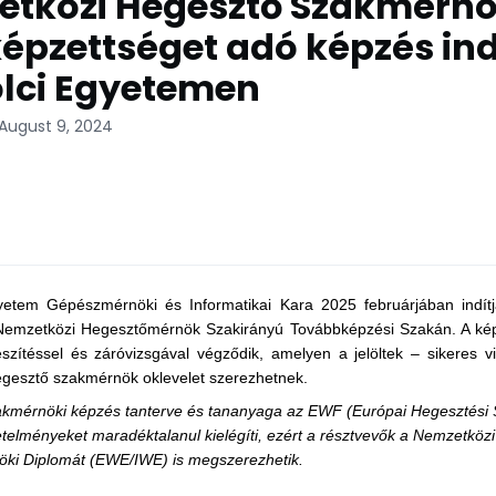
tközi Hegesztő Szakmérn
épzettséget adó képzés ind
lci Egyetemen
 August 9, 2024
yetem Gépészmérnöki és Informatikai Kara 2025 februárjában indít
Nemzetközi Hegesztőmérnök Szakirányú Továbbképzési Szakán. A kép
szítéssel és záróvizsgával végződik, amelyen a jelöltek – sikeres 
gesztő szakmérnök oklevelet szerezhetnek.
akmérnöki képzés tanterve és tananyaga az EWF (Európai Hegesztési 
övetelményeket maradéktalanul kielégíti, ezért a résztvevők a Nemzetközi
öki Diplomát (EWE/IWE)
is megszerezhetik.