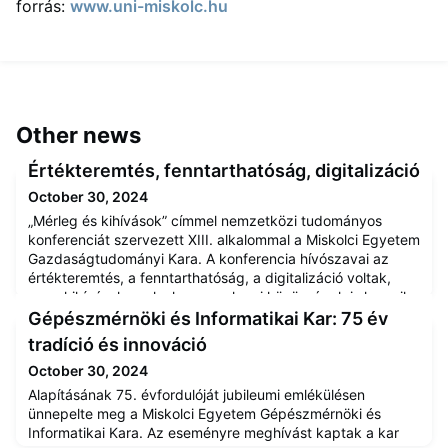
forrás:
www.uni-miskolc.hu
Other news
Értékteremtés, fenntarthatóság, digitalizáció
October 30, 2024
„Mérleg és kihívások” címmel nemzetközi tudományos
konferenciát szervezett XIII. alkalommal a Miskolci Egyetem
Gazdaságtudományi Kara. A konferencia hívószavai az
értékteremtés, a fenntarthatóság, a digitalizáció voltak,
azon kihívások, melyekre a szakmai közösségek is keresik
a megfelelő válaszokat. Az eseménynek a lillafüredi
Gépészmérnöki és Informatikai Kar: 75 év
Palotaszálló kiváló környezetet biztosított a hazai és
tradíció és innováció
külföldi közgaz
October 30, 2024
Alapításának 75. évfordulóját jubileumi emlékülésen
ünnepelte meg a Miskolci Egyetem Gépészmérnöki és
Informatikai Kara. Az eseményre meghívást kaptak a kar