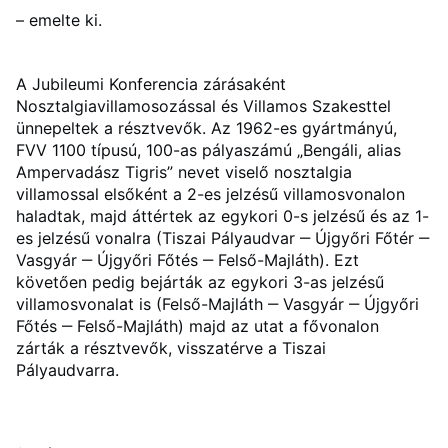
– emelte ki.
A Jubileumi Konferencia zárásaként
Nosztalgiavillamosozással és Villamos Szakesttel
ünnepeltek a résztvevők. Az 1962-es gyártmányú,
FVV 1100 típusú, 100-as pályaszámú „Bengáli, alias
Ampervadász Tigris” nevet viselő nosztalgia
villamossal elsőként a 2-es jelzésű villamosvonalon
haladtak, majd áttértek az egykori 0-s jelzésű és az 1-
es jelzésű vonalra (Tiszai Pályaudvar ‒ Újgyőri Főtér ‒
Vasgyár ‒ Újgyőri Főtés ‒­ Felső-Majláth). Ezt
követően pedig bejárták az egykori 3-as jelzésű
villamosvonalat is (Felső-Majláth ‒ Vasgyár ‒ Újgyőri
Főtés ‒­ Felső-Majláth) majd az utat a fővonalon
zárták a résztvevők, visszatérve a Tiszai
Pályaudvarra.