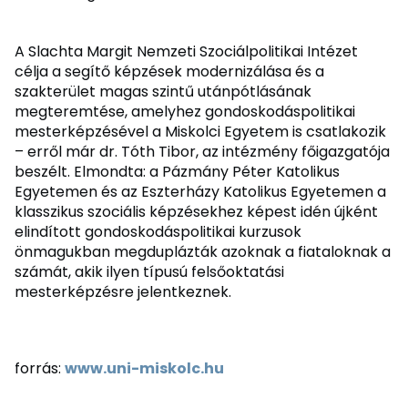
A Slachta Margit Nemzeti Szociálpolitikai Intézet
célja a segítő képzések modernizálása és a
szakterület magas szintű utánpótlásának
megteremtése, amelyhez gondoskodáspolitikai
mesterképzésével a Miskolci Egyetem is csatlakozik
– erről már dr. Tóth Tibor, az intézmény főigazgatója
beszélt. Elmondta: a Pázmány Péter Katolikus
Egyetemen és az Eszterházy Katolikus Egyetemen a
klasszikus szociális képzésekhez képest idén újként
elindított gondoskodáspolitikai kurzusok
önmagukban megduplázták azoknak a fiataloknak a
számát, akik ilyen típusú felsőoktatási
mesterképzésre jelentkeznek.
forrás:
www.uni-miskolc.hu