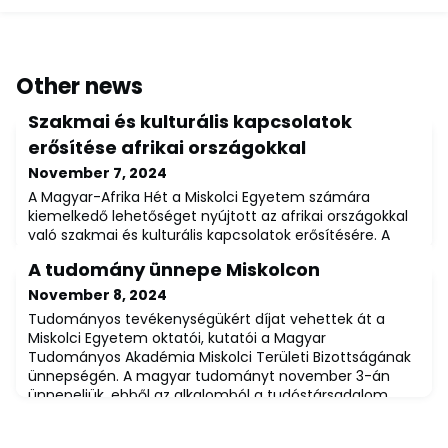
Other news
Szakmai és kulturális kapcsolatok
erősítése afrikai országokkal
November 7, 2024
A Magyar-Afrika Hét a Miskolci Egyetem számára
kiemelkedő lehetőséget nyújtott az afrikai országokkal
való szakmai és kulturális kapcsolatok erősítésére. A
rendezvény társszervezőjeként a Soproni Egyetemmel
A tudomány ünnepe Miskolcon
közösen, az intézmény célja az volt, hogy hozzájáruljon
Afrika és Magyarország együttműködési lehetőségeinek
November 8, 2024
feltárásához, a tudományos kapcsolatok erősítéséhez,
Tudományos tevékenységükért díjat vehettek át a
valamint az afrikai országokkal
Miskolci Egyetem oktatói, kutatói a Magyar
Tudományos Akadémia Miskolci Területi Bizottságának
ünnepségén. A magyar tudományt november 3-án
ünnepeljük, ebből az alkalomból a tudóstársadalom
igyekszik népszerűsíteni hivatásukat, egyben
megmutatja a világnak, hogy milyen új eredményeket