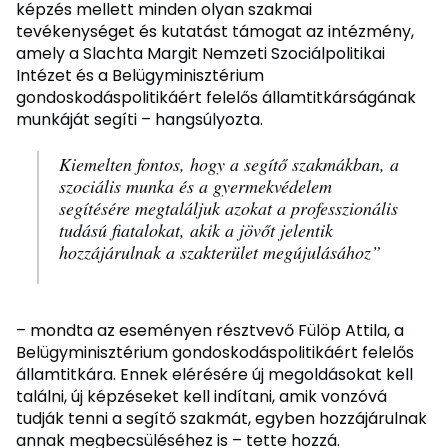
képzés mellett minden olyan szakmai
tevékenységet és kutatást támogat az intézmény,
amely a Slachta Margit Nemzeti Szociálpolitikai
Intézet és a Belügyminisztérium
gondoskodáspolitikáért felelős államtitkárságának
munkáját segíti – hangsúlyozta.
Kiemelten fontos, hogy a segítő szakmákban, a
szociális munka és a gyermekvédelem
segítésére megtaláljuk azokat a professzionális
tudású fiatalokat, akik a jövőt jelentik
hozzájárulnak a szakterület megújulásához”
– mondta az eseményen résztvevő Fülöp Attila, a
Belügyminisztérium gondoskodáspolitikáért felelős
államtitkára. Ennek elérésére új megoldásokat kell
találni, új képzéseket kell indítani, amik vonzóvá
tudják tenni a segítő szakmát, egyben hozzájárulnak
annak megbecsüléséhez is – tette hozzá.