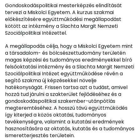
Gondoskodáspolitikai mesterképzés elindítását
tervezi a Miskolci Egyetem. A kurzus szakmai
előkészítésére együttműködési megállapodást
kötött az intézmény a Slachta Margit Nemzeti
Szociálpolitikai Intézettel.
A megállapodás célja, hogy a Miskolci Egyetem mint
a társadalom- és bölcsészettudomány területén
magas képzési és tudományos eredményekkel bíró
felsőoktatási intézmény és a Slachta Margit Nemzeti
Szociálpolitikai Intézet együttműködése révén a
segítő szakma új képzésekkel növelje
hatékonyságát. Frissen tartsa azt a tudást, amivel
hozzá tud járulni a szakterület fejlődéséhez és a
gondoskodáspolitikai szakember-utánpótlás
megteremtéséhez. A hosszú távú együttműködés
így kiterjed a közös oktatási, tudományos
tevékenységre, valamint a kutatási eredmények
hasznosítására az oktatás, kutatás és a tudományos
ismeretterjesztés területein.