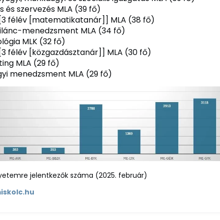
s és szervezés MLA (39 fő)
 [3 félév [matematikatanár]] MLA (38 fő)
silánc-menedzsment MLA (34 fő)
ológia MLK (32 fő)
 [3 félév [közgazdásztanár]] MLA (30 fő)
ing MLA (29 fő)
yi menedzsment MLA (29 fő)
gyetemre jelentkezők száma (2025. február)
iskolc.hu