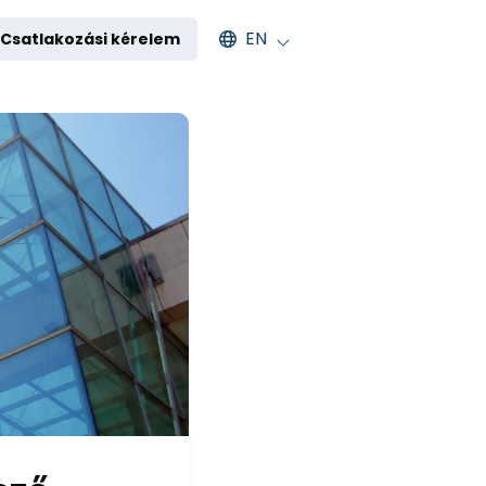
Select an available language
EN
Csatlakozási kérelem