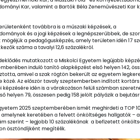
ományi Kar, valamint a Bartók Béla Zeneművészeti Kar k
ületenként továbbra is a műszaki képzések, a
ományok és a jogi képzések a legnépszerűbbek, de szo
t mögéjük a pedagógusképzés, amely területen idén 17 sz
tkezők száma a tavalyi 12,6 százalékról.
deklődés mutatkozott a Miskolci Egyetem legújabb képzései
mberében induló tanító alapképzést első helyen 142, ös
sztotta, amivel a szak rögtön bekerült az egyetem legker
 közé. Az először tavaly szeptemberben indított kortárs
 képzésére idén is a várakozáson felüli számban szeret
lső helyen 79, összesen pedig 158 jelölt pályázik a bejutásr
Egyetem 2025 szeptemberében ismét meghirdeti a TOP 10
 amelynek keretében a felvett önköltséges hallgatók – a 
m szerint – legjobb 10 százalékának a befizetett önkölt
on ösztöndíjként megítélik.