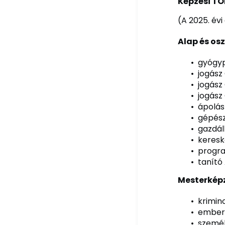
Képzési TO
(A 2025. évi
Alap és os
gyógyp
jogász
jogász
jogász
ápolás
gépész
gazdál
keresk
progra
tanító 
Mesterképz
krimin
emberi
személ