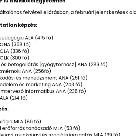
P 10 a Miskolci Egyetemen
 általános felvételi eljárásban, a februári jelentkezések al
ztatlan képzés:
edagógia ALA (415 fő)
 ONA (358 fő)
 OLA (336 fő)
 OLK (300 fő)
 és betegellátás [gyógytornász] ANA (283 fő)
mérnöki ANA (256fő)
kodási és menedzsment ANA (251 fő)
edelem és marketing ANA (243 fő)
mtervező informatikus ANA (238 fő)
ALA (214 fő)
és:
ológia MLA (86 fő)
 erőforrás tanácsadó MLA (53 fő)
yügyi, munkaügyi és szociális igazgatás MLA (39 fő)