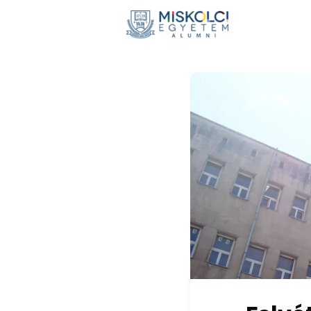
Hírek
E
Adomán
Visszaté
Nemzetkö