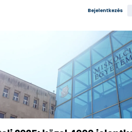
semények
Karrier
Bejelentkezés
yozás
Csoportok
rés az egyetemre
zi alumni
Rólunk