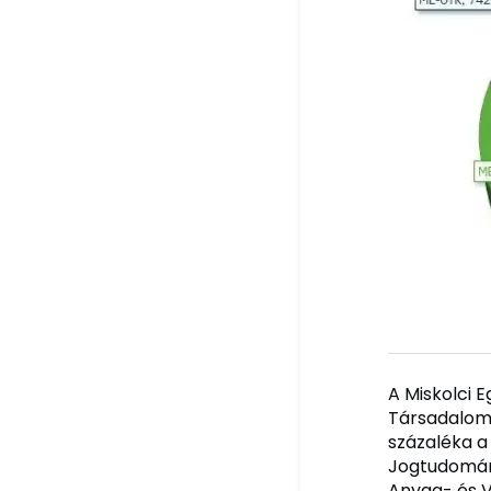
A Miskolci 
Társadalomt
százaléka a
Jogtudomány
Anyag- és V