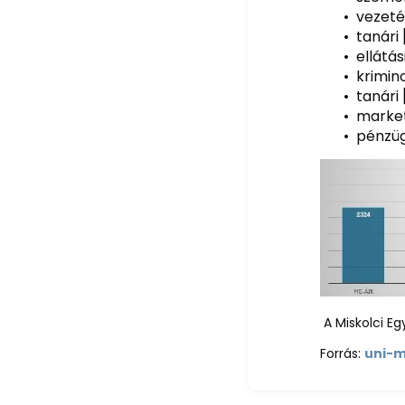
vezeté
tanári
ellátá
krimin
tanári
market
pénzüg
A Miskolci E
Forrás:
uni-m