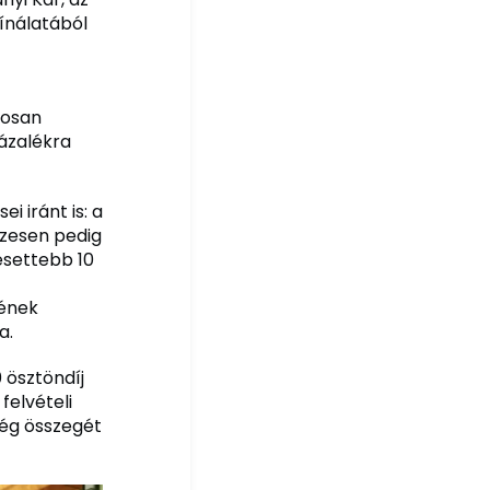
ínálatából
rosan
ázalékra
 iránt is: a
szesen pedig
esettebb 10
nének
a.
 ösztöndíj
felvételi
ség összegét