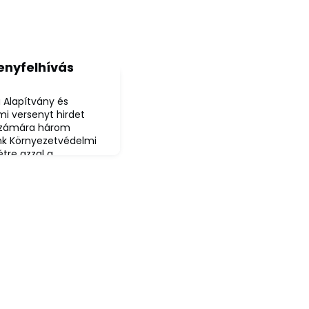
enyfelhívás
 Alapítvány és
i versenyt hirdet
 számára három
nk Környezetvédelmi
tre azzal a
 még a közoktatásban
a környezetvédelmet
oz. Kezdetben körzeti
t, diákjait igyekeztü