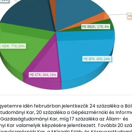
Egyetemre idén februárban jelentkezők 24 százaléka a Bö
udományi Kar, 20 százaléka a Gépészmérnöki és Informat
 Gazdaságtudományi Kar, míg 17 százaléka az Állam- és
i Kar valamelyik képzésére jelentkezett. További 20 szá
egyészmérnöki Kar, a Műszaki Föld- és Környezettudomán