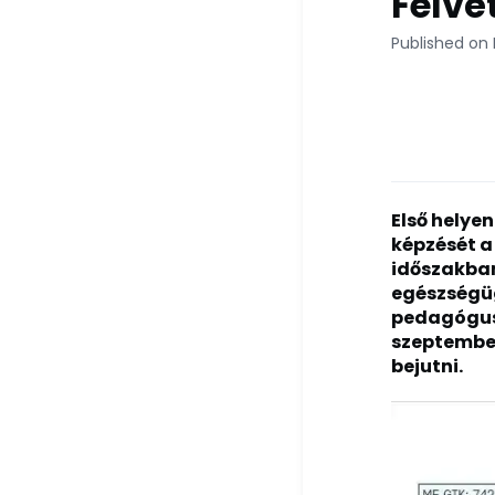
Felvé
Published on 
Első helyen
képzését a
időszakban
egészségüg
pedagógusk
szeptember
bejutni.