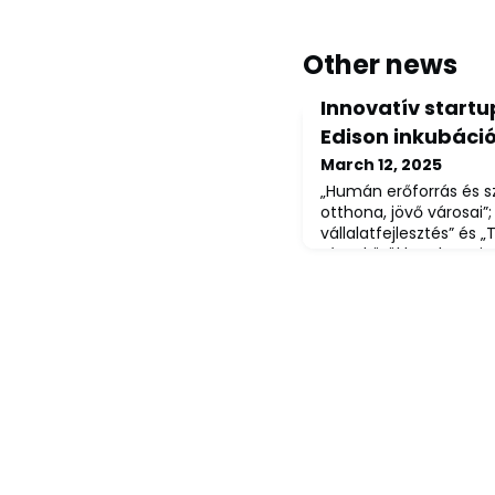
Other news
Innovatív start
Edison inkubáci
March 12, 2025
„Humán erőforrás és sz
otthona, jövő városai”; 
vállalatfejlesztés” és 
témakörökben keresi a
startupokat az MVM Edi
inkubációs program, am
lépését is.Az MVM Ediso
rendelkező, pre-seed 
startupokat keres, am