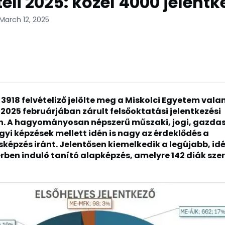
teli 2025: közel 4000 jelentk
March 12, 2025
 3918 felvételiző jelölte meg a Miskolci Egyetem vala
 2025 februárjában zárult felsőoktatási jelentkezési
. A hagyományosan népszerű műszaki, jogi, gazdas
yi képzések mellett idén is nagy az érdeklődés a
épzés iránt. Jelentősen kiemelkedik a legújabb, id
ben induló tanító alapképzés, amelyre 142 diák sze