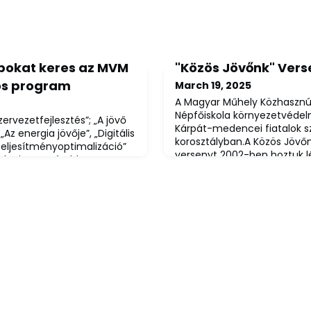
upokat keres az MVM
"Közös Jövőnk" Vers
ós program
March 19, 2025
A Magyar Műhely Közhasznú
Népfőiskola környezetvédelm
ervezetfejlesztés”; „A jövő
Kárpát-medencei fiatalok
„Az energia jövője”, „Digitális
korosztályban.A Közös Jövő
„Teljesítményoptimalizáció”
versenyt 2002-ben hoztuk lé
 leginnovatívabb
szándékkal, hogy egy akkor
son nagyvállalati
kevésbé megjelent témát, 
ely segíti az ötletek piacra
közelebb hozzuk a fiatalokh
n innovatív ötlettel
versenyként a környék iskolái
vagy seed fázisban lévő
elye