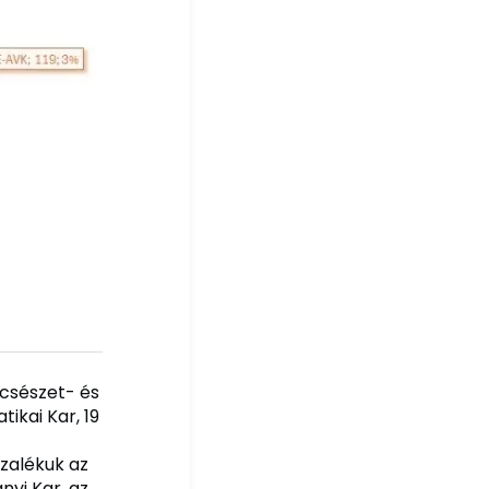
lcsészet- és
ikai Kar, 19
zalékuk az
yi Kar, az