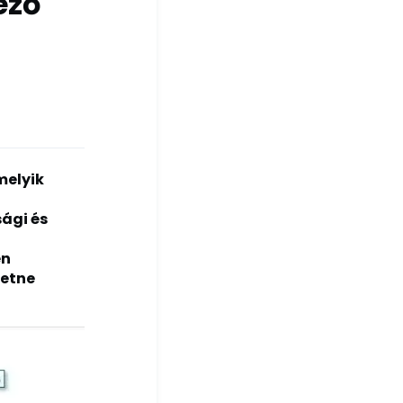
ező
melyik
ági és
én
retne