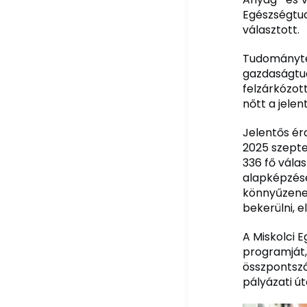
Egészségtud
választott.
Tudományter
gazdaságtud
felzárkózot
nőtt a jelen
Jelentős ér
2025 szepte
336 fő vála
alapképzése
könnyűzenei
bekerülni, e
A Miskolci 
programját,
összpontszá
pályázati út