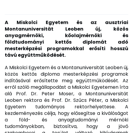
A Miskolci Egyetem és az ausztriai
Montanuniversität Leoben új, közös
anyagmérnöki, kőolajmérnöki és
földtudományi kettős diplomát adó
mesterképzési programokkal erősíti hosszú
távú együttműködését.
A Miskolci Egyetem és a Montanuniversität Leoben új,
közös kettős diploma mesterképzési programok
indításával erősítette meg együttműködését. Az
erről szóló megállapodást a Miskolci Egyetemen írta
alá Prof. Dr. Peter Moser, a Montanuniversität
Leoben rektora és Prof. Dr. Szűcs Péter, a Miskolci
Egyetem tudományos rektorhelyettese. A
kezdeményezés célja, hogy elősegítse a kiválóságot
a föld- és anyagtudományi mérnöki
tudományokban, biztosítva, hogy a jövő
szakemberei a terület változó kihívásainak