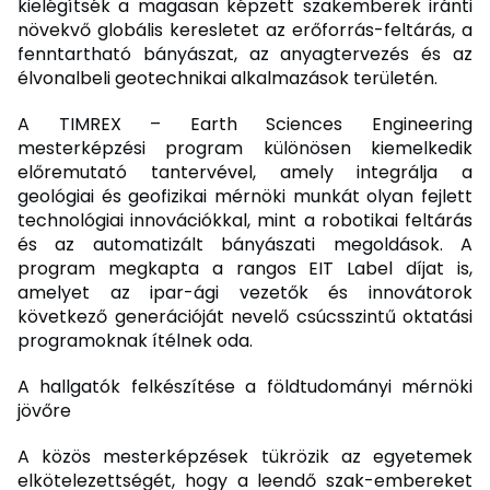
kielégítsék a magasan képzett szakemberek iránti
növekvő globális keresletet az erőforrás-feltárás, a
fenntartható bányászat, az anyagtervezés és az
élvonalbeli geotechnikai alkalmazások területén.
A TIMREX – Earth Sciences Engineering
mesterképzési program különösen kiemelkedik
előremutató tantervével, amely integrálja a
geológiai és geofizikai mérnöki munkát olyan fejlett
technológiai innovációkkal, mint a robotikai feltárás
és az automatizált bányászati megoldások. A
program megkapta a rangos EIT Label díjat is,
amelyet az ipar-ági vezetők és innovátorok
következő generációját nevelő csúcsszintű oktatási
programoknak ítélnek oda.
A hallgatók felkészítése a földtudományi mérnöki
jövőre
A közös mesterképzések tükrözik az egyetemek
elkötelezettségét, hogy a leendő szak-embereket