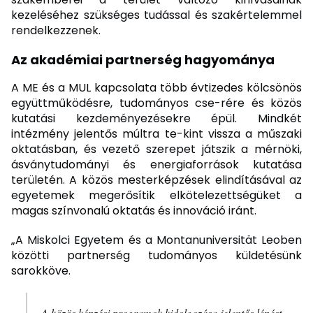
kezeléséhez szükséges tudással és szakértelemmel
rendelkezzenek.
Az akadémiai partnerség hagyománya
A ME és a MUL kapcsolata több évtizedes kölcsönös
együttműködésre, tudományos cse-rére és közös
kutatási kezdeményezésekre épül. Mindkét
intézmény jelentős múltra te-kint vissza a műszaki
oktatásban, és vezető szerepet játszik a mérnöki,
ásványtudományi és energiaforrások kutatása
területén. A közös mesterképzések elindításával az
egyetemek megerősítik elkötelezettségüket a
magas színvonalú oktatás és innováció iránt.
„A Miskolci Egyetem és a Montanuniversität Leoben
közötti partnerség tudományos küldetésünk
sarokköve.
A közös képzési programok kidolgozása jelentős lépést