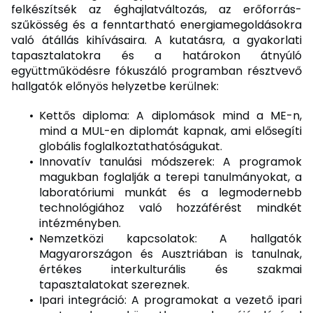
felkészítsék az éghajlatváltozás, az erőforrás-
szűkösség és a fenntartható energiamegoldásokra
való átállás kihívásaira. A kutatásra, a gyakorlati
tapasztalatokra és a határokon átnyúló
együttműködésre fókuszáló programban résztvevő
hallgatók előnyös helyzetbe kerülnek:
Kettős diploma: A diplomások mind a ME-n,
mind a MUL-en diplomát kapnak, ami elősegíti
globális foglalkoztathatóságukat.
Innovatív tanulási módszerek: A programok
magukban foglalják a terepi tanulmányokat, a
laboratóriumi munkát és a legmodernebb
technológiához való hozzáférést mindkét
intézményben.
Nemzetközi kapcsolatok: A hallgatók
Magyarországon és Ausztriában is tanulnak,
értékes interkulturális és szakmai
tapasztalatokat szereznek.
Ipari integráció: A programokat a vezető ipari