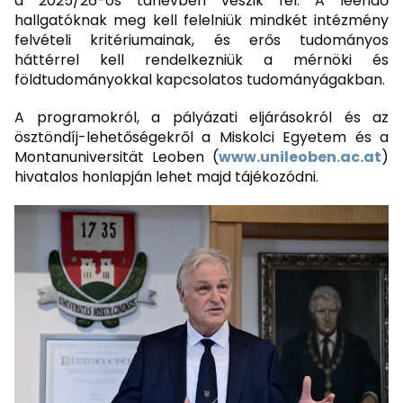
a 2025/26-os tanévben veszik fel. A leendő
hallgatóknak meg kell felelniük mindkét intézmény
felvételi kritériumainak, és erős tudományos
háttérrel kell rendelkezniük a mérnöki és
földtudományokkal kapcsolatos tudományágakban.
A programokról, a pályázati eljárásokról és az
ösztöndíj-lehetőségekről a Miskolci Egyetem és a
Montanuniversität Leoben (
www.unileoben.ac.at
)
hivatalos honlapján lehet majd tájékozódni.