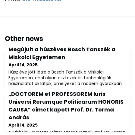
Other news
Megújult a húszéves Bosch Tanszék a
Miskolci Egyetemen
April 14, 2025
Húsz éve jött létre a Bosch Tanszék a Miskolci
Egyetemen, ahol olyan eszközök és technológiák
használatát oktatják, amelyeket a modern gyárakban
használnak. Az évforduló alkalmából harmincmillió
„DOCTOREM et PROFESSOREM Iuris
forintos támogatást fordított a Bosch modern
eszközökre és a tanszék felújítására.Szorosabbra fűzi
Universi Rerumque Politicarum HONORIS
oktatási együttműködését a Miskolci Egyetem és a
CAUSA” címet kapott Prof. Dr. Torma
Bosch. Az egyetem Gépészmérnöki és Informatikai
András
Karán hús
April 14, 2025
A Miskolci Egyetem rektor emeritusának Prof. Dr. Torma