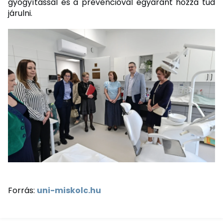
gyógyítással és a prevencióval egyaránt hozzá tud
járulni.
Forrás:
uni-miskolc.hu