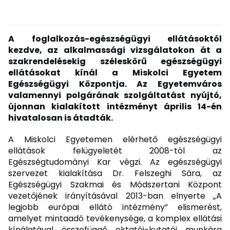
A foglalkozás-egészségügyi ellátásoktól
kezdve, az alkalmassági vizsgálatokon át a
szakrendelésekig széleskörű egészségügyi
ellátásokat kínál a Miskolci Egyetem
Egészségügyi Központja. Az Egyetemváros
valamennyi polgárának szolgáltatást nyújtó,
újonnan kialakított intézményt április 14-én
hivatalosan is átadták.
A Miskolci Egyetemen elérhető egészségügyi
ellátások felügyeletét 2008-tól az
Egészségtudományi Kar végzi. Az egészségügyi
szervezet kialakítása Dr. Felszeghi Sára, az
Egészségügyi Szakmai és Módszertani Központ
vezetőjének irányításával 2013-ban elnyerte „A
legjobb európai ellátó intézmény” elismerést,
amelyet mintaadó tevékenysége, a komplex ellátási
kínálatával összefüggő oktatói-kutatói munkára