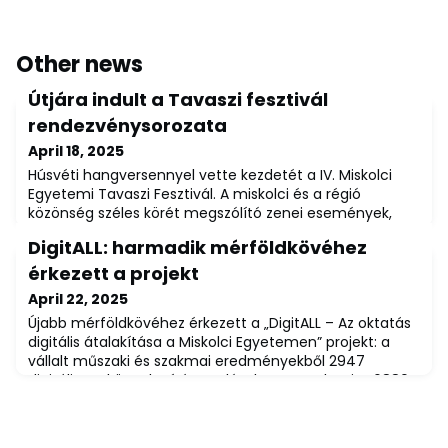
Other news
Útjára indult a Tavaszi fesztivál
rendezvénysorozata
April 18, 2025
Húsvéti hangversennyel vette kezdetét a IV. Miskolci
Egyetemi Tavaszi Fesztivál. A miskolci és a régió
közönség széles körét megszólító zenei események,
világjáró művészek és fiatal virtuózok produkciói április
DigitALL: harmadik mérföldkövéhez
15. és május 30. között várják az érdeklődőket.A fesztivál
húsznál több, elsősorban komolyzenei koncertet kínál a
érkezett a projekt
miskolci Művészetek Házában, a Kossuth utcai belvárosi
April 22, 2025
református templomba
Újabb mérföldkövéhez érkezett a „DigitALL – Az oktatás
digitális átalakítása a Miskolci Egyetemen” projekt: a
vállalt műszaki és szakmai eredményekből 2947
digitális eszköz telepítése valósult meg, valamint 6880-
an részesültek digitális és idegennyelvi oktatásban vagy
képzésben.A digitális oktatás módszertanának
kidolgozására, a gyakorlati oktatást segítő digitális