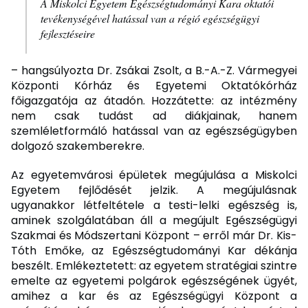
A Miskolci Egyetem Egészségtudományi Kara oktatói
tevékenységével hatással van a régió egészségügyi
fejlesztéseire
– hangsúlyozta Dr. Zsákai Zsolt, a B.-A.-Z. Vármegyei
Központi Kórház és Egyetemi Oktatókórház
főigazgatója az átadón. Hozzátette: az intézmény
nem csak tudást ad diákjainak, hanem
szemléletformáló hatással van az egészségügyben
dolgozó szakemberekre.
Az egyetemvárosi épületek megújulása a Miskolci
Egyetem fejlődését jelzik. A megújulásnak
ugyanakkor létfeltétele a testi-lelki egészség is,
aminek szolgálatában áll a megújult Egészségügyi
Szakmai és Módszertani Központ – erről már Dr. Kis-
Tóth Emőke, az Egészségtudományi Kar dékánja
beszélt. Emlékeztetett: az egyetem stratégiai szintre
emelte az egyetemi polgárok egészségének ügyét,
amihez a kar és az Egészségügyi Központ a