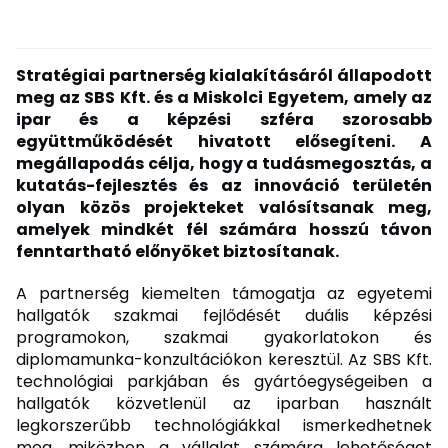
Stratégiai partnerség kialakításáról állapodott
meg az SBS Kft. és a Miskolci Egyetem, amely az
ipar és a képzési szféra szorosabb
együttműködését hivatott elősegíteni. A
megállapodás célja, hogy a tudásmegosztás, a
kutatás-fejlesztés és az innováció területén
olyan közös projekteket valósítsanak meg,
amelyek mindkét fél számára hosszú távon
fenntartható előnyöket biztosítanak.
A partnerség kiemelten támogatja az egyetemi
hallgatók szakmai fejlődését duális képzési
programokon, szakmai gyakorlatokon és
diplomamunka-konzultációkon keresztül. Az SBS Kft.
technológiai parkjában és gyártóegységeiben a
hallgatók közvetlenül az iparban használt
legkorszerűbb technológiákkal ismerkedhetnek
meg, miközben a vállalat számára lehetőséget