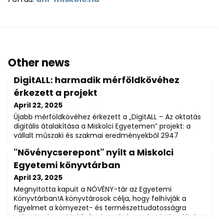
Other news
DigitALL: harmadik mérföldkövéhez
érkezett a projekt
April 22, 2025
Újabb mérföldkövéhez érkezett a „DigitALL – Az oktatás
digitális átalakítása a Miskolci Egyetemen” projekt: a
vállalt műszaki és szakmai eredményekből 2947
digitális eszköz telepítése valósult meg, valamint 6880-
"Növénycserepont" nyílt a Miskolci
an részesültek digitális és idegennyelvi oktatásban vagy
képzésben.A digitális oktatás módszertanának
Egyetemi könyvtárban
kidolgozására, a gyakorlati oktatást segítő digitális
April 23, 2025
infrastruktúra fejlesztésére, va
Megnyitotta kapuit a NÖVÉNY-tár az Egyetemi
Könyvtárban!A könyvtárosok célja, hogy felhívják a
figyelmet a környezet- és természettudatosságra
valamint, hogy kis közösséget építsenek mindazokkal,