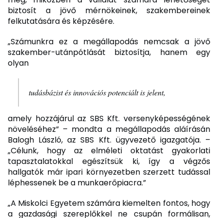
biztosít a jövő mérnökeinek, szakembereinek
felkutatására és képzésére.
„Számunkra ez a megállapodás nemcsak a jövő
szakember-utánpótlását biztosítja, hanem egy
olyan
tudásbázist és innovációs potenciált is jelent,
amely hozzájárul az SBS Kft. versenyképességének
növeléséhez” – mondta a megállapodás aláírásán
Balogh László, az SBS Kft. ügyvezető igazgatója. –
„Célunk, hogy az elméleti oktatást gyakorlati
tapasztalatokkal egészítsük ki, így a végzős
hallgatók már ipari környezetben szerzett tudással
léphessenek be a munkaerőpiacra.”
„A Miskolci Egyetem számára kiemelten fontos, hogy
a gazdasági szereplőkkel ne csupán formálisan,