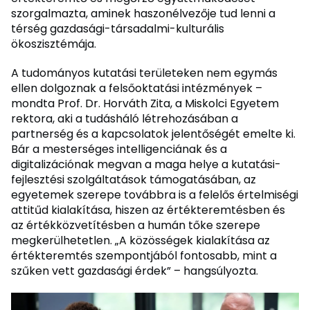
szorgalmazta, aminek haszonélvezője tud lenni a
térség gazdasági-társadalmi-kulturális
ökoszisztémája.
A tudományos kutatási területeken nem egymás
ellen dolgoznak a felsőoktatási intézmények –
mondta Prof. Dr. Horváth Zita, a Miskolci Egyetem
rektora, aki a tudásháló létrehozásában a
partnerség és a kapcsolatok jelentőségét emelte ki.
Bár a mesterséges intelligenciának és a
digitalizációnak megvan a maga helye a kutatási-
fejlesztési szolgáltatások támogatásában, az
egyetemek szerepe továbbra is a felelős értelmiségi
attitűd kialakítása, hiszen az értékteremtésben és
az értékközvetítésben a humán tőke szerepe
megkerülhetetlen. „A közösségek kialakítása az
értékteremtés szempontjából fontosabb, mint a
szűken vett gazdasági érdek” – hangsúlyozta.