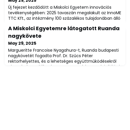
May 29, 2025
Új fejezet kezdődött a Miskolci Egyetem innovációs
tevékenységében: 2025 tavaszán megalakult az InnoME
TTC Kft., az intézmény 100 százalékos tulajdonában álló
vállalkozás, amely megerősíteni hivatott az egyetem és
A Miskolci Egyetemre látogatott Ruanda
az ipari szféra közötti kapcsolatokat.A cég nem csupán
egy új szervezeti egység, hanem stratégiai válasz a
nagykövete
tudományos eredmények hatékonyabb hasznosítására
May 29, 2025
és az innovációs potenciál gaz
Margueritte Francoise Nyagahura-t, Ruanda budapesti
nagykövetét fogadta Prof. Dr. Szűcs Péter
rektorhelyettes, és a lehetséges együttműködésekről
tárgyaltak. A találkozón az egyetem két ruandai diákja is
részt vett.A Miskolci Egyetem vendége volt Margueritte
Francoise Nyagahura, Ruanda budapesti nagykövete,
valamint Benedicto Nshimiyimana követtanácsos. A
delegációt Prof. Dr. Szűcs Péter, az egyet