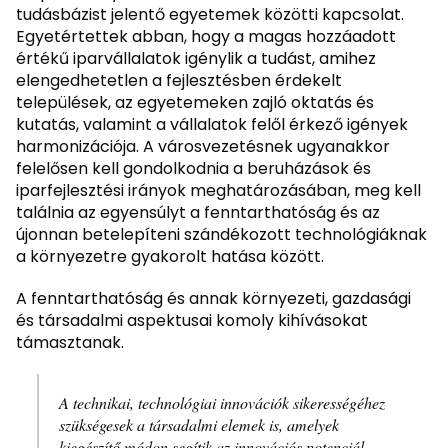
tudásbázist jelentő egyetemek közötti kapcsolat.
Egyetértettek abban, hogy a magas hozzáadott
értékű iparvállalatok igénylik a tudást, amihez
elengedhetetlen a fejlesztésben érdekelt
települések, az egyetemeken zajló oktatás és
kutatás, valamint a vállalatok felől érkező igények
harmonizációja. A városvezetésnek ugyanakkor
felelősen kell gondolkodnia a beruházások és
iparfejlesztési irányok meghatározásában, meg kell
találnia az egyensúlyt a fenntarthatóság és az
újonnan betelepíteni szándékozott technológiáknak
a környezetre gyakorolt hatása között.
A fenntarthatóság és annak környezeti, gazdasági
és társadalmi aspektusai komoly kihívásokat
támasztanak.
A technikai, technológiai innovációk sikerességéhez
szükségesek a társadalmi elemek is, amelyek
kiegészítő módon segítik az innovációs potenciál