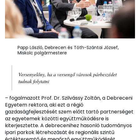
Papp László, Debrecen és Tóth-Szántai József,
Miskolc polgármestere
Versenyelőny, ha a versengő városok párbeszédet
tudnak folytatni
– fogalmazott Prof. Dr. Szilvássy Zoltán, a Debreceni
Egyetem rektora, aki ezt a régió
gazdaságfejlesztését szem előtt tartó partnerséget
az egyetemek közötti együttműködésre is
kiterjesztette. A debrecenihez hasonló tudományos
ipari parkok létrehozását és regionális szintű
értékteremtő és megőrző együttműködését