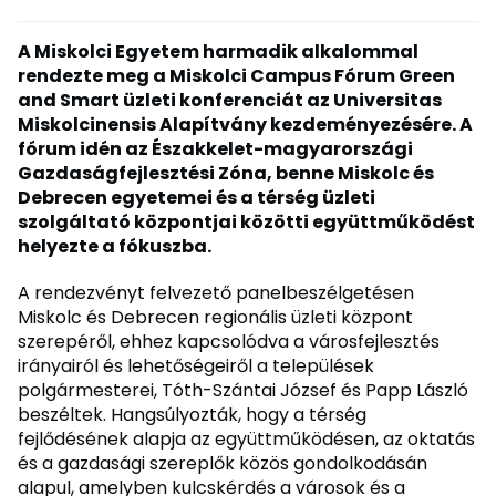
A Miskolci Egyetem harmadik alkalommal
rendezte meg a Miskolci Campus Fórum Green
and Smart üzleti konferenciát az Universitas
Miskolcinensis Alapítvány kezdeményezésére. A
fórum idén az Északkelet-magyarországi
Gazdaságfejlesztési Zóna, benne Miskolc és
Debrecen egyetemei és a térség üzleti
szolgáltató központjai közötti együttműködést
helyezte a fókuszba.
A rendezvényt felvezető panelbeszélgetésen
Miskolc és Debrecen regionális üzleti központ
szerepéről, ehhez kapcsolódva a városfejlesztés
irányairól és lehetőségeiről a települések
polgármesterei, Tóth-Szántai József és Papp László
beszéltek. Hangsúlyozták, hogy a térség
fejlődésének alapja az együttműködésen, az oktatás
és a gazdasági szereplők közös gondolkodásán
alapul, amelyben kulcskérdés a városok és a