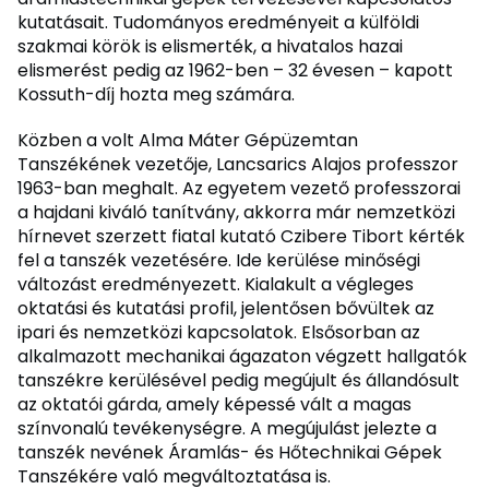
kutatásait. Tudományos eredményeit a külföldi
szakmai körök is elismerték, a hivatalos hazai
elismerést pedig az 1962-ben – 32 évesen – kapott
Kossuth-díj hozta meg számára.
Közben a volt Alma Máter Gépüzemtan
Tanszékének vezetője, Lancsarics Alajos professzor
1963-ban meghalt. Az egyetem vezető professzorai
a hajdani kiváló tanítvány, akkorra már nemzetközi
hírnevet szerzett fiatal kutató Czibere Tibort kérték
fel a tanszék vezetésére. Ide kerülése minőségi
változást eredményezett. Kialakult a végleges
oktatási és kutatási profil, jelentősen bővültek az
ipari és nemzetközi kapcsolatok. Elsősorban az
alkalmazott mechanikai ágazaton végzett hallgatók
tanszékre kerülésével pedig megújult és állandósult
az oktatói gárda, amely képessé vált a magas
színvonalú tevékenységre. A megújulást jelezte a
tanszék nevének Áramlás- és Hőtechnikai Gépek
Tanszékére való megváltoztatása is.