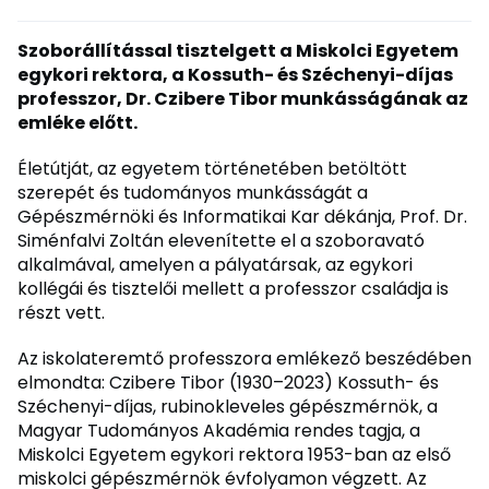
Szoborállítással tisztelgett a Miskolci Egyetem
egykori rektora, a Kossuth- és Széchenyi-díjas
professzor, Dr. Czibere Tibor munkásságának az
emléke előtt.
Életútját, az egyetem történetében betöltött
szerepét és tudományos munkásságát a
Gépészmérnöki és Informatikai Kar dékánja, Prof. Dr.
Siménfalvi Zoltán elevenítette el a szoboravató
alkalmával, amelyen a pályatársak, az egykori
kollégái és tisztelői mellett a professzor családja is
részt vett.
Az iskolateremtő professzora emlékező beszédében
elmondta: Czibere Tibor (1930–2023) Kossuth- és
Széchenyi-díjas, rubinokleveles gépészmérnök, a
Magyar Tudományos Akadémia rendes tagja, a
Miskolci Egyetem egykori rektora 1953-ban az első
miskolci gépészmérnök évfolyamon végzett. Az