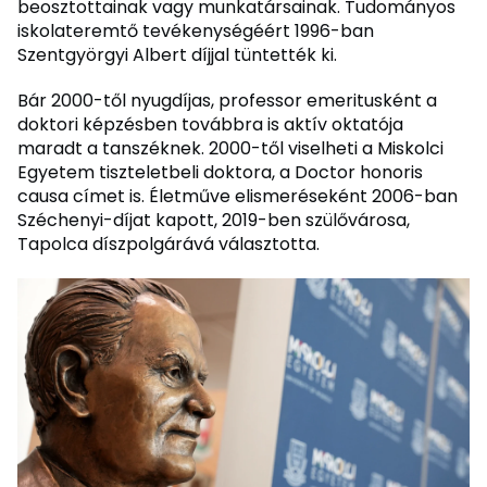
beosztottainak vagy munkatársainak. Tudományos
iskolateremtő tevékenységéért 1996-ban
Szentgyörgyi Albert díjjal tüntették ki.
Bár 2000-től nyugdíjas, professor emeritusként a
doktori képzésben továbbra is aktív oktatója
maradt a tanszéknek. 2000-től viselheti a Miskolci
Egyetem tiszteletbeli doktora, a Doctor honoris
causa címet is. Életműve elismeréseként 2006-ban
Széchenyi-díjat kapott, 2019-ben szülővárosa,
Tapolca díszpolgárává választotta.