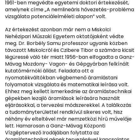
1961-ben megvédte egyetemi doktori értekezését,
amelynek címe „A nemlineáris hővezetés-probléma
vizsgálata potenciálelméleti alapon” volt.
Az értekezést azonban már nem a Miskolci
Nehézipari Műszaki Egyetem oktatójaként védte
meg. Dr. Borbély Samu professzor ugyanis közben
távozott Miskolcról és Czibere Tibor a számára kicsit
légüressé váló tér miatt 1956-ban elfogadta a Ganz-
Mávag Mozdony- Vagon- és Gépgyárban felkínált
kutatómérnöki állást. Feladata ott a
nyomatékváltókban végbemenő áramlástani
folyamatok vizsgálata és matematikai leírása volt.
Ehhez meg kellett ismerkednie az áramlástechnikai
gépekben lezajló áramlások leírására használt
eljárásokkal, a tervezési módszerekkel. A találkozás
a tudományterülettel rendkívül sikeres volt, hisz
néhány év elteltével már nemzetközi hírű művelője
lett. Hamarosan a Ganz-Mávag Központi
Vízgéptervező Irodájában folytatta az
áramlástechnikai gépek tervezésével kapcsolatos