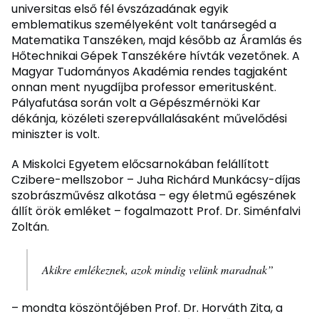
universitas első fél évszázadának egyik
emblematikus személyeként volt tanársegéd a
Matematika Tanszéken, majd később az Áramlás és
Hőtechnikai Gépek Tanszékére hívták vezetőnek. A
Magyar Tudományos Akadémia rendes tagjaként
onnan ment nyugdíjba professor emeritusként.
Pályafutása során volt a Gépészmérnöki Kar
dékánja, közéleti szerepvállalásaként művelődési
miniszter is volt.
A Miskolci Egyetem előcsarnokában felállított
Czibere-mellszobor – Juha Richárd Munkácsy-díjas
szobrászművész alkotása – egy életmű egészének
állít örök emléket – fogalmazott Prof. Dr. Siménfalvi
Zoltán.
Akikre emlékeznek, azok mindig velünk maradnak”
– mondta köszöntőjében Prof. Dr. Horváth Zita, a