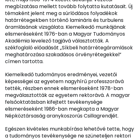
megbízatása mellett tovább folytatta kutatásait. Új
témaként jelent meg a súrlódásos folyadékok
határrétegekben történő lamináris és turbulens
áramlásának vizsgálata. Kiemelkedő munkájának
elismeréseként 1976-ban a Magyar Tudományos
Akadémia levelező tagjává választották. A
székfoglaló előadását „Síkbeli határrétegáramlások
meghatározása szakadásos örvényrétegekkel”
címen tartotta.
Kiemelkedő tudományos eredményei, vezetői
képességei az egyetem nagyhírű professzorává
tették, részben ennek elismeréseként 1978-ban
megválasztották az egyetem rektorává. A magyar
felsőoktatásban kifejtett tevékenysége
elismeréseként 1986-ban megkapta a Magyar
Népköztársaság aranykoszorús Csillagrendjét.
Egészen kivételes munkabírása lehetővé tette, hogy
a tudományos tevékenysége ne szüneteljen rektori