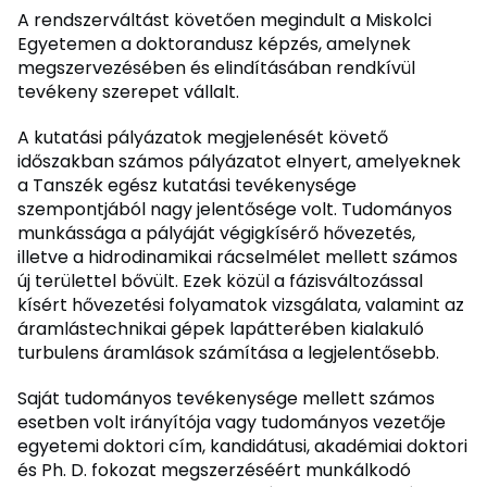
A rendszerváltást követően megindult a Miskolci
Egyetemen a doktorandusz képzés, amelynek
megszervezésében és elindításában rendkívül
tevékeny szerepet vállalt.
A kutatási pályázatok megjelenését követő
időszakban számos pályázatot elnyert, amelyeknek
a Tanszék egész kutatási tevékenysége
szempontjából nagy jelentősége volt. Tudományos
munkássága a pályáját végigkísérő hővezetés,
illetve a hidrodinamikai rácselmélet mellett számos
új területtel bővült. Ezek közül a fázisváltozással
kísért hővezetési folyamatok vizsgálata, valamint az
áramlástechnikai gépek lapátterében kialakuló
turbulens áramlások számítása a legjelentősebb.
Saját tudományos tevékenysége mellett számos
esetben volt irányítója vagy tudományos vezetője
egyetemi doktori cím, kandidátusi, akadémiai doktori
és Ph. D. fokozat megszerzéséért munkálkodó