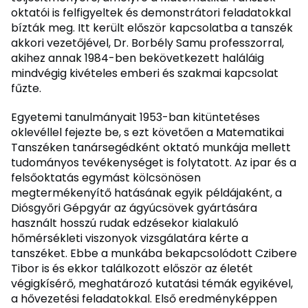
oktatói is felfigyeltek és demonstrátori feladatokkal
bízták meg. Itt került először kapcsolatba a tanszék
akkori vezetőjével, Dr. Borbély Samu professzorral,
akihez annak 1984-ben bekövetkezett haláláig
mindvégig kivételes emberi és szakmai kapcsolat
fűzte.
Egyetemi tanulmányait 1953-ban kitüntetéses
oklevéllel fejezte be, s ezt követően a Matematikai
Tanszéken tanársegédként oktató munkája mellett
tudományos tevékenységet is folytatott. Az ipar és a
felsőoktatás egymást kölcsönösen
megtermékenyítő hatásának egyik példájaként, a
Diósgyőri Gépgyár az ágyúcsövek gyártására
használt hosszú rudak edzésekor kialakuló
hőmérsékleti viszonyok vizsgálatára kérte a
tanszéket. Ebbe a munkába bekapcsolódott Czibere
Tibor is és ekkor találkozott először az életét
végigkísérő, meghatározó kutatási témák egyikével,
a hővezetési feladatokkal. Első eredményképpen