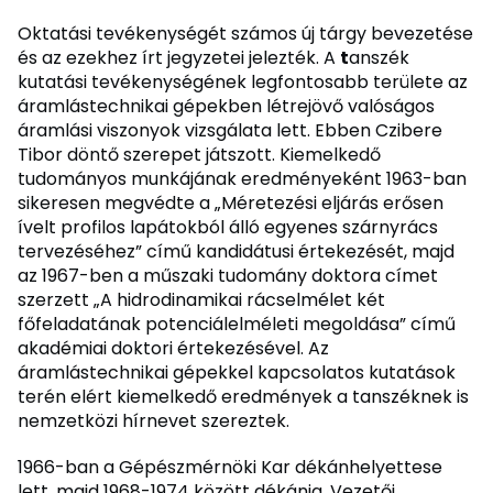
Oktatási tevékenységét számos új tárgy bevezetése
és az ezekhez írt jegyzetei jelezték. A
t
anszék
kutatási tevékenységének legfontosabb területe az
áramlástechnikai gépekben létrejövő valóságos
áramlási viszonyok vizsgálata lett. Ebben Czibere
Tibor döntő szerepet játszott. Kiemelkedő
tudományos munkájának eredményeként 1963-ban
sikeresen megvédte a „Méretezési eljárás erősen
ívelt profilos lapátokból álló egyenes szárnyrács
tervezéséhez” című kandidátusi értekezését, majd
az 1967-ben a műszaki tudomány doktora címet
szerzett „A hidrodinamikai rácselmélet két
főfeladatának potenciálelméleti megoldása” című
akadémiai doktori értekezésével. Az
áramlástechnikai gépekkel kapcsolatos kutatások
terén elért kiemelkedő eredmények a tanszéknek is
nemzetközi hírnevet szereztek.
1966-ban a Gépészmérnöki Kar dékánhelyettese
lett, majd 1968-1974 között dékánja. Vezetői