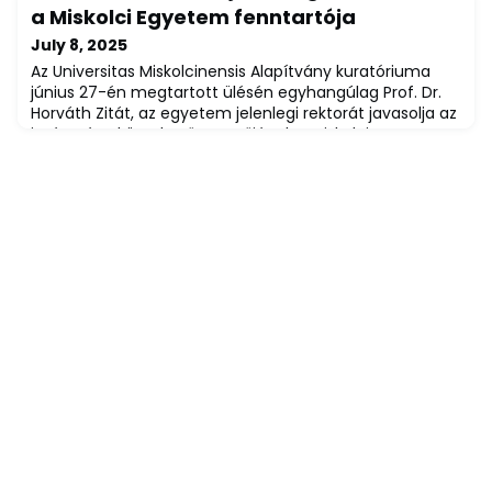
szakon végzett közgazdász hallgatók.A szervező intézet
a Miskolci Egyetem fenntartója
folyamatosan tartja a kapcsolatot a régi
July 8, 2025
tanítványokkal. "Már nagyon vártam az ide
Az Universitas Miskolcinensis Alapítvány kuratóriuma
június 27-én megtartott ülésén egyhangúlag Prof. Dr.
Horváth Zitát, az egyetem jelenlegi rektorát javasolja az
intézmény következő vezetőjének.A Miskolci Egyetem
Szenátusának döntését megerősítő állásfoglalást a
testület felterjeszti a Kulturális és Innovációs
Minisztérium felsőoktatásért felelős miniszteréhez, a
kinevezésről a végső döntést a k