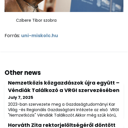
Czibere Tibor szobra
Forrás:
uni-miskolc.hu
Other news
Nemzetközis közgazdászok újra együtt –
Véndiák Találkozó a VRGI szervezésében
July 7, 2025
2023-ban szervezete meg a Gazdaságtudományi Kar
Világ -és Regionális Gazdaságtani Intézete az első VRGI
"Nemzetközis" Véndiák Találkozót.Akkor még szűk körű,
de nagyon jó hangolatú eseményen köszönthették újra
Horváth Zita rektorjelöltségéről döntött
egymást a nemzetközi gazdálkodási és EU tanulmányok