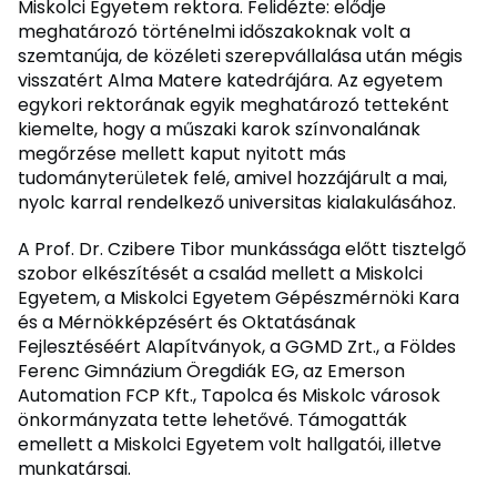
Miskolci Egyetem rektora. Felidézte: elődje
meghatározó történelmi időszakoknak volt a
szemtanúja, de közéleti szerepvállalása után mégis
visszatért Alma Matere katedrájára. Az egyetem
egykori rektorának egyik meghatározó tetteként
kiemelte, hogy a műszaki karok színvonalának
megőrzése mellett kaput nyitott más
tudományterületek felé, amivel hozzájárult a mai,
nyolc karral rendelkező universitas kialakulásához.
A Prof. Dr. Czibere Tibor munkássága előtt tisztelgő
szobor elkészítését a család mellett a Miskolci
Egyetem, a Miskolci Egyetem Gépészmérnöki Kara
és a Mérnökképzésért és Oktatásának
Fejlesztéséért Alapítványok, a GGMD Zrt., a Földes
Ferenc Gimnázium Öregdiák EG, az Emerson
Automation FCP Kft., Tapolca és Miskolc városok
önkormányzata tette lehetővé. Támogatták
emellett a Miskolci Egyetem volt hallgatói, illetve
munkatársai.