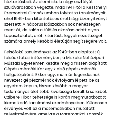
háztartásbeli. Az elemi iskola négy osztályát
szülővárosában végezte, majd 1941-től a Keszthelyi
Premontrei Gimnáziumban folytatta tanulmányait,
ahol 1949-ben kitüntetéses érettségi bizonyítványt
szerzett. A háborús időszakban sok nehézségen
ment át, de talán a túlélés akarása adott olyan
tapasztalatot, erőt, kitartást, fegyelmezettséget
számára, amely későbbi életútján segítségére volt.
Felsőfokú tanulmányait az 1949-ben alapított új
felsőoktatási intézményben, a Miskolci Nehézipari
Műszaki Egyetemen kezdte meg a frissen alapított
Gépészmérnöki Kar egyik első gépészmérnök
hallgatójaként. Ekkor egy, ma már legendásnak
nevezett gépészmérnök évfolyam lépett be az
egyetem kapuin, hiszen később a magyar
tudományos élet több kiválósága került ki soraiból.
Czibere Tibor tehetsége is korán megmutatkozott
kiemelkedő tanulmányi eredményeiben. Különösen
érvényes volt ez a matematikában mutatott
teljesítményére, amelyre a Matematikai Tanszék