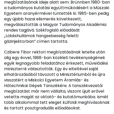
megbízatásának ideje alatt sem. Brünnben 1980-ban
a tudományos kutatási együttműködésért a Műszaki
Egyetem aranyérmével tüntették ki. 1985-ben pedig
egy újabb hazai elismerés következett,
megválasztották a Magyar Tudományos Akadémia
rendes tagjává. Székfoglaló előadását
„Lökéshullámok hangsebesség feletti
gázinjektorban” címen tartotta.
Czibere Tibor rektori megbízatásának letelte után
alig egy évvel, 1988-ban közéleti tevékenységének
egyik legnagyobb feladatához érkezett, művelődési
miniszterré választották. Egy év elteltével saját
elhatározásából távozott a Minisztériumból és újra
visszatért a Miskolci Egyetem Áramlás- és
Hőtechnikai Gépek Tanszékére. A tanszékvezetői
megbízatást már nem vállalta, viszont újult erővel
vetette magát az oktató- és kutatómunkába. Ismét
több alkalommal tett eleget külföldi meghívásoknak
és tartott posztgraduális előadásokat.