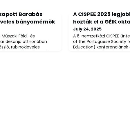
 kapott Barabás
A CISPEE 2025 legjobb
leveles bányamérnök
hozták el a GÉIK okta
July 24, 2025
a Műszaki Föld- és
A 6. nemzetközi CISPEE (Int
ar dékánja otthonában
of the Portuguese Society f
szló, rubinokleveles
Education) konferenciának 
 évvel ezelőtt vehette át
Polytechnic University of Se
 évforduló
Miskolci Egyetem két docen
elet adott át számára,
2025 legjobb cikk díját. Az
életútját és szakmai
80 kutató vett részt, köztü
uni-miskolc.hu
Informatikai kar docense: Le
Szilvia és Dr. Körei