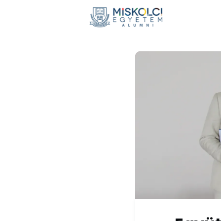
Hírek
E
Adomán
Visszaté
Nemzetkö