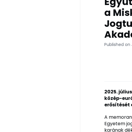
Együt
a Mis
Jogtu
Akad
Published on 
2025. júli
közép-eur
erősítését
A memorandu
Egyetem jogi
karának dék