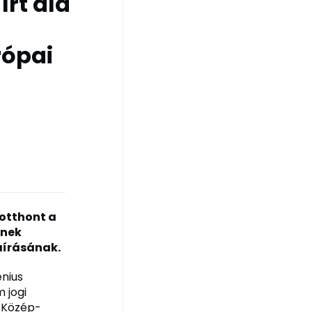
rt alá
rópai
 otthont a
ének
áírásának.
nius
 jogi
a Közép-