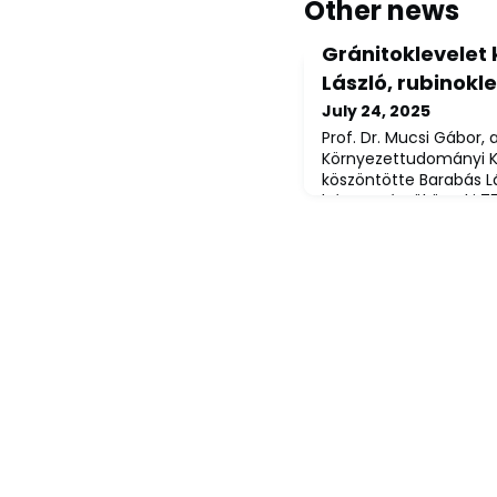
Other news
Gránitoklevelet
László, rubinok
July 24, 2025
Prof. Dr. Mucsi Gábor, 
Környezettudományi K
köszöntötte Barabás Lá
bányamérnököt, aki 75
diplomáját.A dékán az
alkalmából gránitoklev
elismerve példaértékű 
munkásságát. Forrás: 