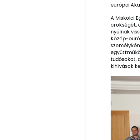
európai Aka
A Miskolci 
örökségét, 
nyúlnak viss
Közép-európ
személyként
együttműköd
tudósokat, 
kihívások k