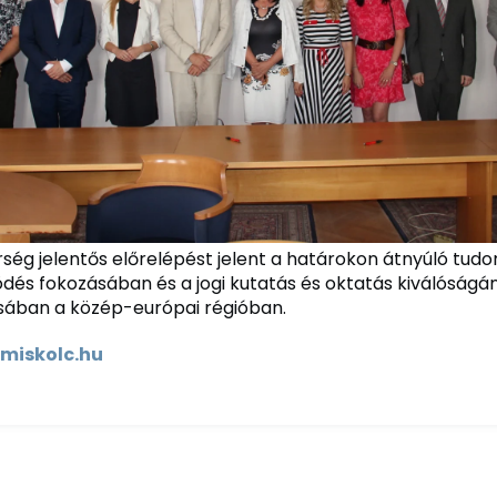
rség jelentős előrelépést jelent a határokon átnyúló tu
és fokozásában és a jogi kutatás és oktatás kiválóságá
sában a közép-európai régióban.
-miskolc.hu