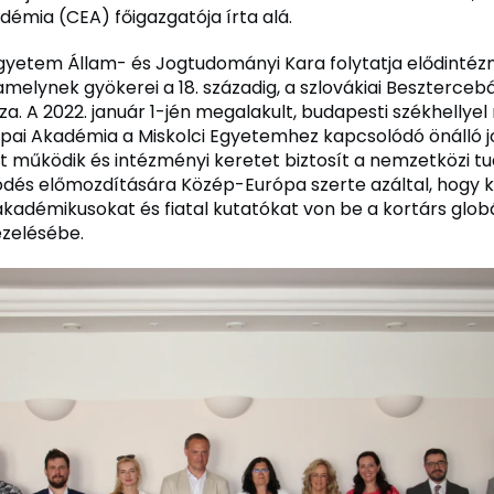
démia (CEA) főigazgatója írta alá.
Egyetem Állam- és Jogtudományi Kara folytatja elődinté
amelynek gyökerei a 18. századig, a szlovákiai Beszterce
za. A 2022. január 1-jén megalakult, budapesti székhellye
ai Akadémia a Miskolci Egyetemhez kapcsolódó önálló j
 működik és intézményi keretet biztosít a nemzetközi 
és előmozdítására Közép-Európa szerte azáltal, hogy k
akadémikusokat és fiatal kutatókat von be a kortárs globá
ezelésébe.