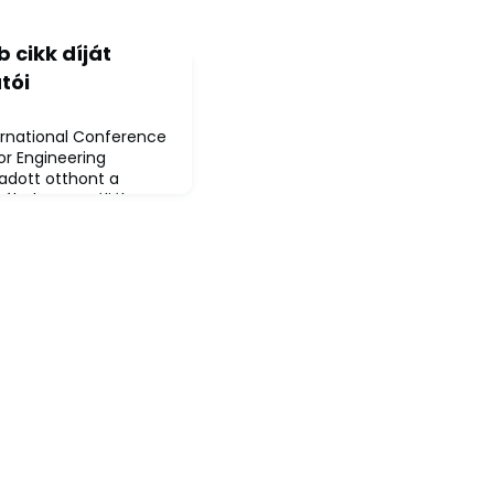
 cikk díját
tói
ernational Conference
or Engineering
adott otthont a
túbal, Portugáliában. A
se elnyerte a CISPEE
 eseményen 17 országból
k a Gépészmérnöki és
ngyelné Dr. Szilágyi