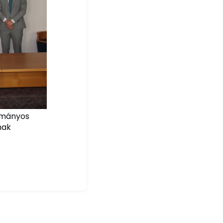
dományos
nak