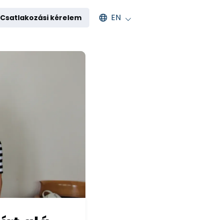
Select an available language
EN
Csatlakozási kérelem