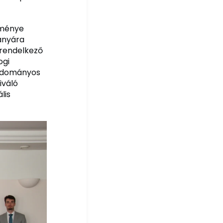
zménye
bányára
l rendelkező
ogi
tudományos
iváló
lis