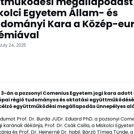
tműködési megállapodást í
kolci Egyetem Állam- és
dományi Kara a Közép-eu
émiával
July 24, 2025
us 3-án a pozsonyi Comenius Egyetem jogi kara adott
ópai régió tudományos és oktatási együttműködés
 célzó együttműködési megállapodás ünnepélyes al
mot Prof. Dr. Burda JUDr. Eduard PhD. a pozsonyi Come
 karának dékánja, Prof. Dr. Csák Csilla, a Miskolci Egyetem
ánja és Prof. Dr. Heinerné Dr. habil. Barzó Tímea Tünde, 