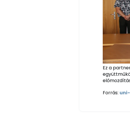
Ez a partne
együttműköd
előmozdítá
Forrás:
uni