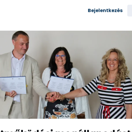
semények
Karrier
Bejelentkezés
yozás
Csoportok
rés az egyetemre
zi alumni
Rólunk