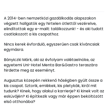
A 2014-ben nemzetközi gazdálkodás alapszakon
végzett hallgatók egy hirtelen ötlettől vezérelve,
elindítottak egy e-mailt: találkozzunk! - és aki tudott
csatlakozott a kis csapathoz.
Nincs kerek évforduló, egyszerűen csak kíváncsiak
egymásra.
Bányiczki Márk, aki az évfolyam valétaelnöke, az
egyetemi Uni-Hotel Menta Bar&Gastro teraszára
hirdette meg az eseményt.
Augusztus közepén rekkenő hőségben gyűlt össze a
kis csapat. Sztorik, emlékek, kis pletykák, kiről mit
tudunk? Kinek, hogy alakul a karrierje? Ki kinek volt az
esküvőjén? Ki építkezik vagy már éppen beköltözött
első otthonába?