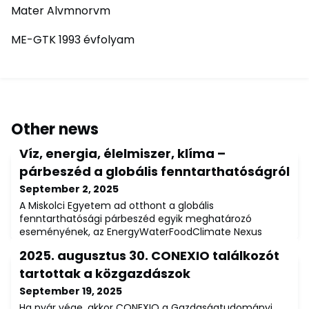
Mater Alvmnorvm
ME-GTK 1993 évfolyam
Other news
Víz, energia, élelmiszer, klíma –
párbeszéd a globális fenntarthatóságról
September 2, 2025
A Miskolci Egyetem ad otthont a globális
fenntarthatósági párbeszéd egyik meghatározó
eseményének, az EnergyWaterFoodClimate Nexus
nemzetközi tudományos konferenciának augusztus
2025. augusztus 30. CONEXIO találkozót
26-28. között. A tanácskozáson interdiszciplináris
módon vizsgálja a víz-, energia-, élelmiszer- és
tartottak a közgazdászok
klímarendszerek közötti összefüggéseket, áttekintést
September 19, 2025
ad e rendszerek komplex kapcsolatairól, hogy
Ha nyár vége, akkor CONEXIO a Gazdaságtudományi