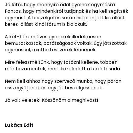
Jó látni, hogy mennyire odafigyelnek egymásra.
Fontos, hogy mindenkiről tudjanak és ha kell segítsék
egymást. A beszélgetés során hirtelen jött kis állást
keres-állást kínál fórum is kialakult.
A két-három éves gyerekek illedelmesen
bemutatkoztak, barátságosak voltak, úgy játszottak
egymással, mintha testvérek lennének.
Mire feleszméltünk, hogy fotózni kellene, többen
már hazamentek, mert közeledett a fürdetési idő.
Nem kell ahhoz nagy szervező munka, hogy páran
összegyűljenek és egy jót beszélgessenek.
Jó volt veletek! Köszönöm a meghívást!
Lukács Edit