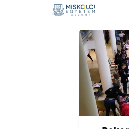
Hírek
E
Adomán
Visszaté
Nemzetkö