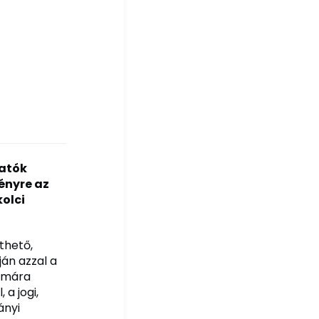
tatók
ényre az
kolci
thető,
án azzal a
zámára
 a jogi,
ányi