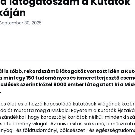
d látogatószám a Kutatók
káján
 September 30, 2025
ál is több, rekordszámú látogatót vonzott idén a Ku
 a mintegy 150 tudományos és ismeretterjesztő esem
cslések szerint közel 8000 ember látogatott ki a Mis
.
s élet és a hozzá kapcsolódó kutatások világának közér
ldalát mutatta meg a Miskolci Egyetem a Kutatók Éjszakáj
 szándékkal, hogy korosztályi korlátok nélkül, mindenki s
e tudomány világát. Az universitas sokszínű, a műszakitól,
anyag- és földtudományi, bölcsészet- és egészségtudom