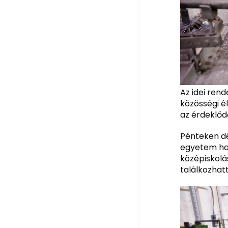
Az idei ren
közösségi é
az érdeklőd
Pénteken dél
egyetem ha
középiskolá
találkozhat