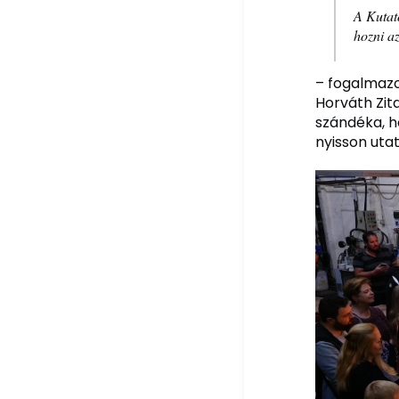
A Kutat
hozni a
– fogalmazo
Horváth Zit
szándéka, h
nyisson utat