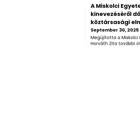
A Miskolci Egye
kinevezéséről dö
köztársasági el
September 30, 2025
Megújította a Miskolci 
Horváth Zita további ö
megbízását Sulyok Tam
tették közzé a Magya
29-én.A rektori teendő
mandátum – a kultúráé
miniszternek a fennta
javaslatára – 2026. febr
terjedő időtartamra s