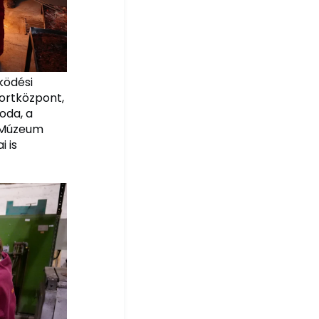
ködési
portközpont,
oda, a
s Múzeum
i is