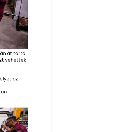
án át tartó
zt vehettek
elyet az
kon