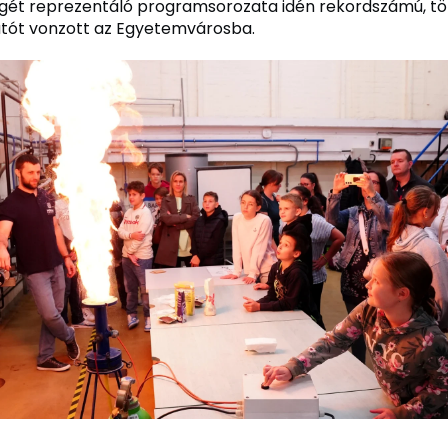
gét reprezentáló programsorozata idén rekordszámú, t
tót vonzott az Egyetemvárosba.