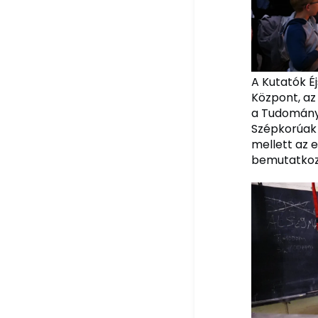
A Kutatók É
Központ, az
a Tudományo
Szépkorúak 
mellett az e
bemutatkozá