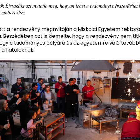
ók Éjszakája azt mutatja meg, hogyan lehet a tudományt népszerűsíteni
z emberekhez
tt a rendezvény megnyitóján a Miskolci Egyetem rektora, 
a. Beszédében azt is kiemelte, hogy a rendezvény nem tit
ogy a tudományos pályára és az egyetemre való továbbt
 a fiataloknak.