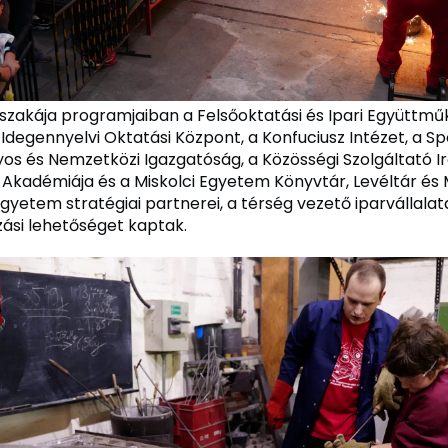
jszakája programjaiban a Felsőoktatási és Ipari Együttmű
 Idegennyelvi Oktatási Központ, a Konfuciusz Intézet, a S
s és Nemzetközi Igazgatóság, a Közösségi Szolgáltató Ir
Akadémiája és a Miskolci Egyetem Könyvtár, Levéltár é
gyetem stratégiai partnerei, a térség vezető iparvállalata
si lehetőséget kaptak.