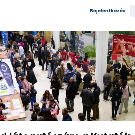
semények
Karrier
Bejelentkezés
yozás
Csoportok
rés az egyetemre
zi alumni
Rólunk