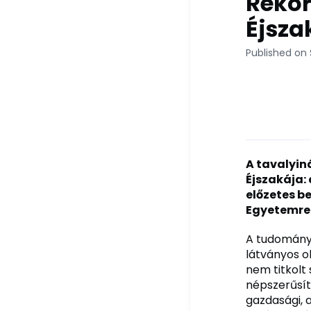
Rekor
Éjsza
Published on
A tavalyin
Éjszakája:
előzetes be
Egyetemre
A tudományo
látványos o
nem titkolt
népszerűsíts
gazdasági, 