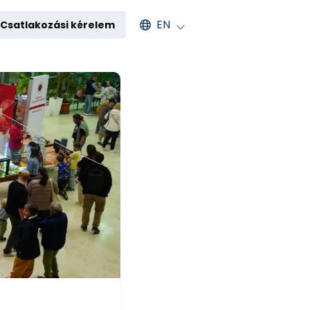
Select an available language
EN
Csatlakozási kérelem