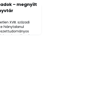
zadok – megnyílt
nyvtár
tlen XVIII. századi
te hiánytalanul
észettudományos
védettséget élvező
Kutatók Éjszakája
ény a Miskolci Egyetem
cbányán (Schemnitz,
ákia) megalapított
kadémiának ma már