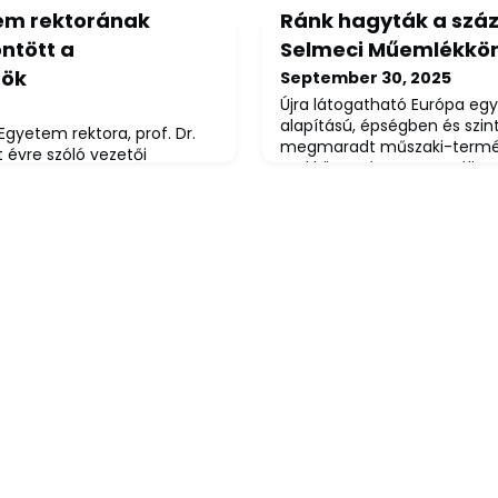
tem rektorának
Ránk hagyták a szá
ntött a
Selmeci Műemlékkö
nök
September 30, 2025
Újra látogatható Európa egye
alapítású, épségben és szin
Egyetem rektora, prof. Dr.
megmaradt műszaki-term
t évre szóló vezetői
szakkönyvtára, a muzeális 
ás köztársasági elnök –
Selmeci Műemlékkönyvtár.A 
r Közlönyben szeptember
napján újranyitott gyűjtem
k ellátására vonatkozó
ősének, az 1735-ben Selme
rt és innovációért felelős
ma Banská Štiavnica, Szlov
rtóval egyetértésben tett
Bányászati és Erdészeti A
uár 1-jétől 2031. január 31-ig
zó