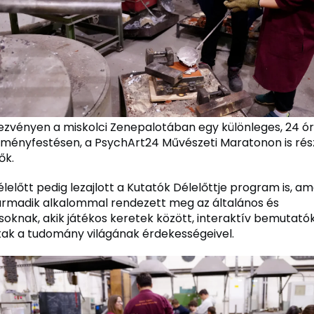
dezvényen a miskolci Zenepalotában egy különleges, 24 ór
lményfestésen, a PsychArt24 Művészeti Maratonon is rés
ők.
előtt pedig lezajlott a Kutatók Délelőttje program is, am
rmadik alkalommal rendezett meg az általános és
soknak, akik játékos keretek között, interaktív bemutató
tak a tudomány világának érdekességeivel.