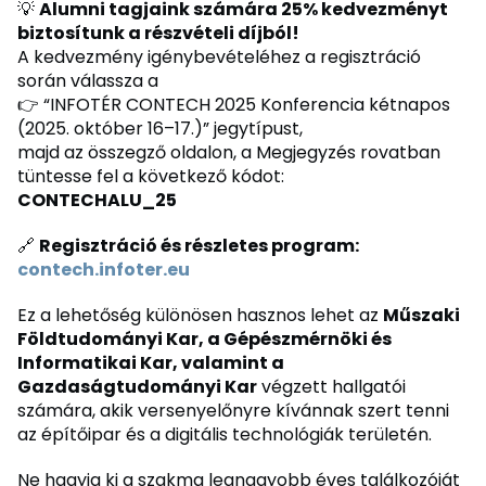
💡
Alumni tagjaink számára 25% kedvezményt
biztosítunk a részvételi díjból!
A kedvezmény igénybevételéhez a regisztráció
során válassza a
👉 “INFOTÉR CONTECH 2025 Konferencia kétnapos
(2025. október 16–17.)” jegytípust,
majd az összegző oldalon, a Megjegyzés rovatban
tüntesse fel a következő kódot:
CONTECHALU_25
🔗
Regisztráció és részletes program:
contech.infoter.eu
Ez a lehetőség különösen hasznos lehet az
Műszaki
Földtudományi Kar, a Gépészmérnöki és
Informatikai Kar, valamint a
Gazdaságtudományi Kar
végzett hallgatói
számára, akik versenyelőnyre kívánnak szert tenni
az építőipar és a digitális technológiák területén.
Ne hagyja ki a szakma legnagyobb éves találkozóját