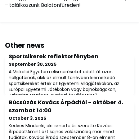
– találkozzunk Balatonfüreden!
Other news
Sportsikerek reflektorfényben
September 30, 2025
A Miskolci Egyetem elismeréseket adott át azon
hallgatóinak, akik az elmúlt tanévben kiemelkedő
sportsikereket értek az Egyetemi Világjátékokon, az
Európai Egyetemi Játékokon vagy bajnokságokon,
valamint országos, európai és világszintű
sporteseményeken.A 2024/2025-ös tanév sportolói
Búcsúzás Kovács Árpádtól - október 4.
díjainak átadásán az egyetem rektora, Prof. Dr. Horváth
szombat 14:00
Zita ünnepi köszöntő beszédében kiemelte: a Miskolci
October 3, 2025
Egyete
Kedves Mindenki, aki ismerte és szerette Kovács
Árpádot!Amint azt sajnos valószínűleg már mind
tudjátok, Kovács Árpád szeptember 8-án elment