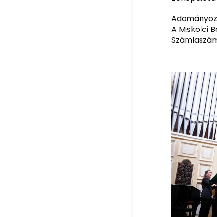
Adományozá
A Miskolci B
Számlaszám