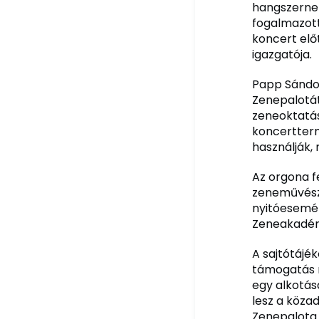
hangszernek 
fogalmazott
koncert elő
igazgatója.
Papp Sándor
Zenepalotát
zeneoktatás
koncertterm
használják, 
Az orgona fe
zeneművésze
nyitóesemén
Zeneakadémi
A sajtótájék
támogatás 
egy alkotásá
lesz a köza
Zenepalota 