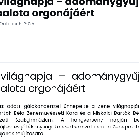
világnapja – adománygyűj
alota orgonájáért
 October 6, 2025
világnapja – adománygyű
alota orgonájáért
őtt adott gálakoncerttel ünnepelte a Zene világnapját
rtók Béla Zeneművészeti Kara és a Miskolci Bartók Bé
zeti Szakgimnázium. A hangverseny napján beje
tés és jótékonysági koncertsorozat indul a Zenepalot
jának felújítására.