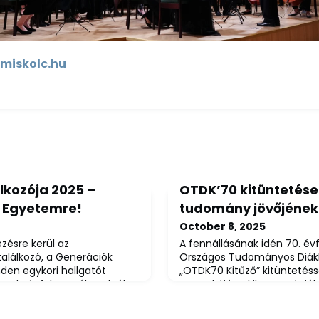
-miskolc.hu
lkozója 2025 –
OTDK’70 kitüntetése
i Egyetemre!
tudomány jövőjének
October 8, 2025
zésre kerül az
A fennállásának idén 70. év
alálkozó, a Generációk
Országos Tudományos Diákk
den egykori hallgatót
„OTDK70 Kitűző” kitüntetéss
rmely évfolyamról, szakról
a munkáját, akik generációk
ztél, most itt a lehetőség,
hozzá a felsőoktatási tehe
yetem kapuján, felidézd a
világban egyedülálló formá