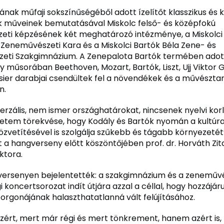
ának műfaji sokszínűségéből adott ízelítőt klasszikus és 
 műveinek bemutatásával Miskolc felső- és középfokú
eti képzésének két meghatározó intézménye, a Miskolc
 Zeneművészeti Kara és a Miskolci Bartók Béla Zene- és
eti Szakgimnázium. A Zenepalota Bartók termében adot
 műsorában Beethoven, Mozart, Bartók, Liszt, Ujj Viktor 
sier darabjai csendültek fel a növendékek és a művészta
n.
erzális, nem ismer országhatárokat, nincsenek nyelvi korl
yetem törekvése, hogy Kodály és Bartók nyomán a kultúra
zvetítésével is szolgálja szűkebb és tágabb környezetét
 a hangverseny előtt köszöntőjében prof. dr. Horváth Zita
ktora.
ersenyen bejelentették: a szakgimnázium és a zeneművé
 koncertsorozat indít útjára azzal a céllal, hogy hozzájár
orgonájának halaszthatatlanná vált felújításához.
ért, mert már régi és mert tönkrement, hanem azért is,