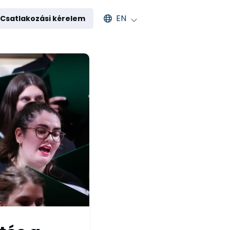
Select an available language
EN
Csatlakozási kérelem