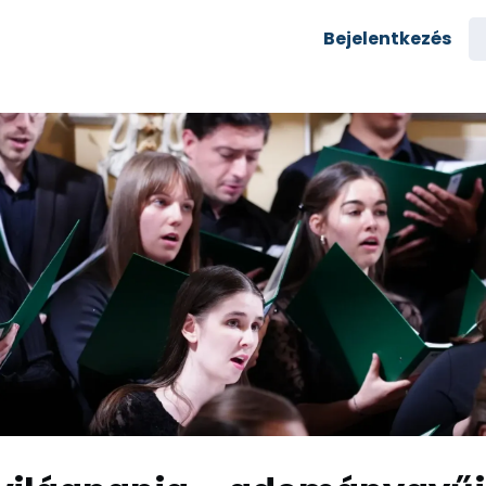
semények
Karrier
Bejelentkezés
yozás
Csoportok
rés az egyetemre
zi alumni
Rólunk