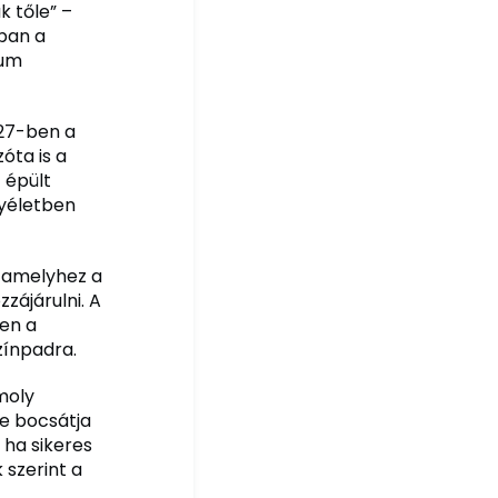
k tőle” –
ban a
ium
927-ben a
óta is a
 épült
nyéletben
, amelyhez a
zájárulni. A
en a
zínpadra.
omoly
e bocsátja
 ha sikeres
szerint a