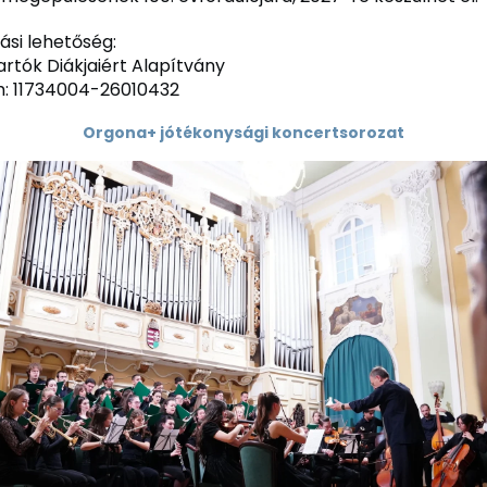
si lehetőség:
artók Diákjaiért Alapítvány
: 11734004-26010432
Orgona+ jótékonysági koncertsorozat