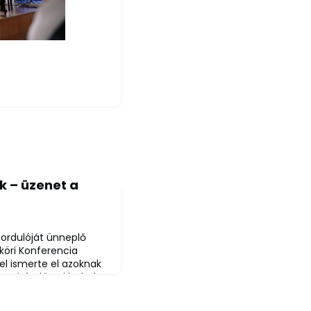
k – üzenet a
fordulóját ünneplő
öri Konferencia
el ismerte el azoknak
on átívelően járultak
tséggondozás ezen, a
jának