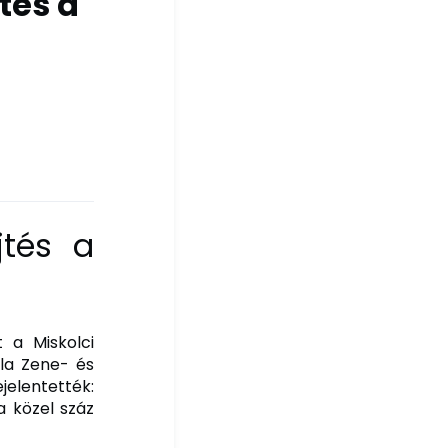
tés a
jtés a
 a Miskolci
la Zene- és
lentették:
a közel száz