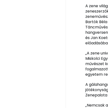
A zene világ
zeneszerzők
zeneművész
Bartók Béla
Táncművész
hangverseny
és Jan Koet
előadásába
„A zene univ
Miskolci Eg
művészet kö
fogalmazott
egyetem re
A gálahangv
jótékonysági
Zenepalota 
„Nemcsak az