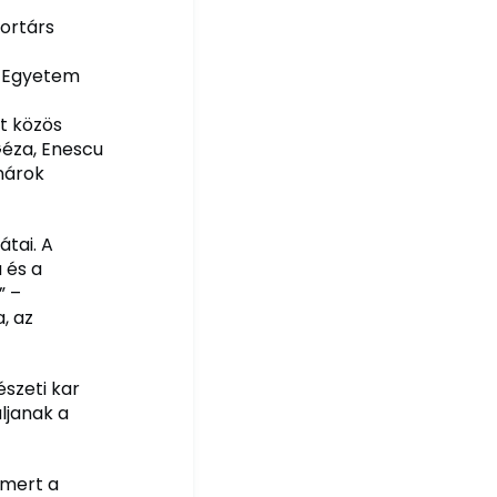
kortárs
i Egyetem
t közös
Géza, Enescu
nárok
átai. A
 és a
” –
, az
szeti kar
uljanak a
 mert a