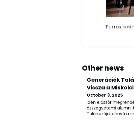
Forrás:
uni
Other news
Generációk Talá
Vissza a Miskolc
October 3, 2025
Idén először megrende
összegyetemi alumni t
Találkozója, ahová min
szeretettel várunk! Bá
vagy végzési évről érke
hogy újra belépj az eg