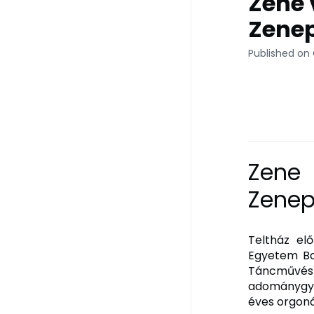
Zene 
Zenep
Published on
Zene 
Zenep
Teltház el
Egyetem Ba
Táncművés
adománygyűj
éves orgoná