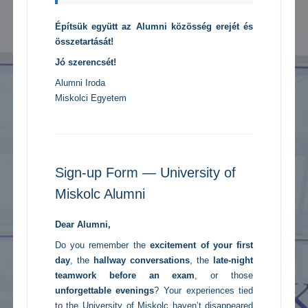
Építsük együtt az Alumni közösség erejét és
összetartását!
Jó szerencsét!
Alumni Iroda
Miskolci Egyetem
Sign-up Form — University of
Miskolc Alumni
Dear Alumni,
Do you remember the
excitement of your first
day
, the
hallway conversations
, the
late-night
teamwork before an exam
, or those
unforgettable evenings
? Your experiences tied
to the University of Miskolc haven’t disappeared