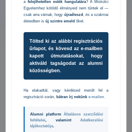
a
felejthetetlen esték hangulatára
? A Miskolci
Egyetemhez kötődő élményeid nem tűntek el —
csak arra várnak, hogy
újraéleszd
, és a szakmai
életedben is
új szintre emeld
őket.
Töltsd ki az alábbi regisztrációs
űrlapot, és kövesd az e-mailben
kapott útmutatásokat, hogy
aktiváld tagságodat az alumni
közösségben.
Ha elakadtál, vagy kérdésed merült fel a
regisztráció során,
bátran írj nekünk
e-mailen
.
Alumni platform
Általános szerződési
feltételei
, valamint
Adatkezelési
tájékoztatója
.