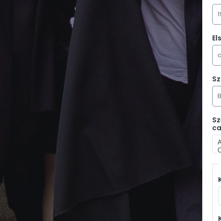
El
Sz
Sz
ca