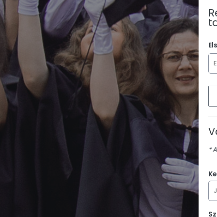
R
t
El
V
* A
Ke
Sz