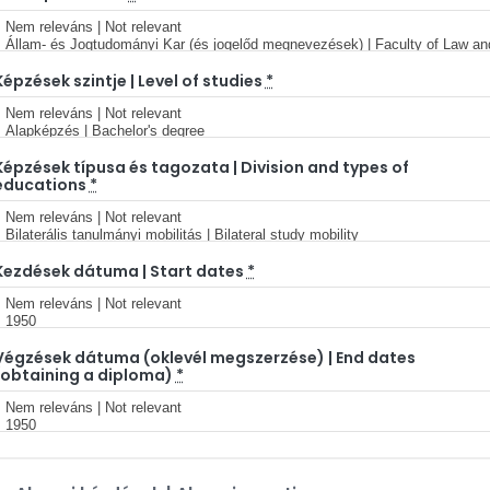
Képzések szintje | Level of studies
*
Képzések típusa és tagozata | Division and types of
educations
*
Kezdések dátuma | Start dates
*
Végzések dátuma (oklevél megszerzése) | End dates
(obtaining a diploma)
*