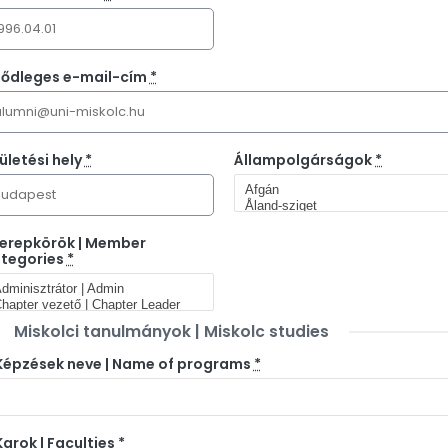
sődleges e-mail-cím
*
ületési hely
*
Állampolgárságok
*
erepkörök | Member
tegories
*
Miskolci tanulmányok | Miskolc studies
Képzések neve | Name of programs
*
Karok | Faculties
*