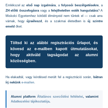
Emlékszel az
első nap izgalmára
, a
folyosói beszélgetésekre
, a
ZH előtti összefogásra
vagy a
felejthetetlen esték hangulatára
? A
Miskolci Egyetemhez kötődő élményeid nem tűntek el — csak arra
várnak, hogy
újraéleszd
, és a szakmai életedben is
új szintre
emeld
őket.
Töltsd ki az alábbi regisztrációs űrlapot, és
kövesd az e-mailben kapott útmutatásokat,
hogy aktiváld tagságodat az alumni
közösségben.
Ha elakadtál, vagy kérdésed merült fel a regisztráció során,
bátran
írj nekünk
e-mailen
.
Alumni platform
Általános szerződési feltételei
, valamint
Adatkezelési tájékoztatója
.