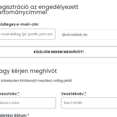
egisztráció az engedélyezett
artománycímmel
sődleges e-mail-cím
agy kérjen meghívót
 kötelezően kitöltendő mezőket csillag jelöli.
resztnév
*
Vezetéknév
*
ületési dátum
*