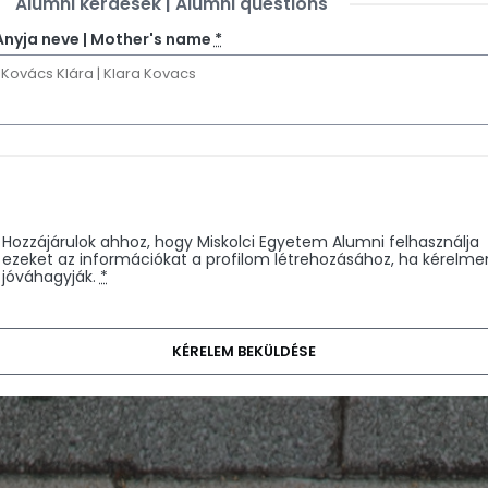
Alumni kérdések | Alumni questions
Anyja neve | Mother's name
*
Hozzájárulok ahhoz, hogy Miskolci Egyetem Alumni felhasználja
ezeket az információkat a profilom létrehozásához, ha kérelm
jóváhagyják.
*