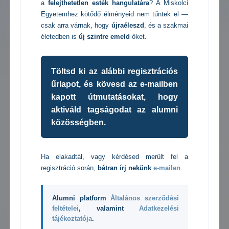
a
felejthetetlen esték hangulatára
? A Miskolci
Egyetemhez kötődő élményeid nem tűntek el —
csak arra várnak, hogy
újraéleszd
, és a szakmai
életedben is
új szintre emeld
őket.
Töltsd ki az alábbi regisztrációs
űrlapot, és kövesd az e-mailben
kapott útmutatásokat, hogy
aktiváld tagságodat az alumni
közösségben.
Ha elakadtál, vagy kérdésed merült fel a
regisztráció során,
bátran írj nekünk
e-mailen
.
Alumni platform
Általános szerződési
feltételei
, valamint
Adatkezelési
tájékoztatója
.