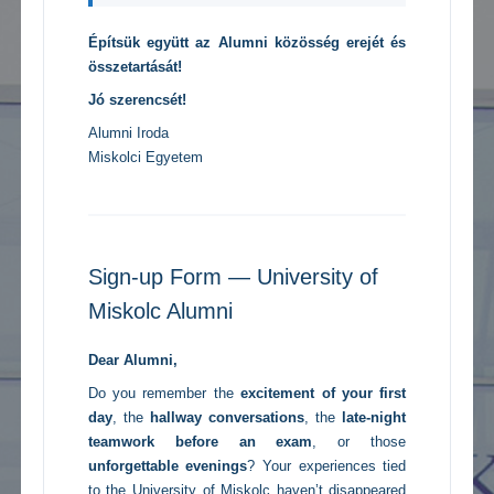
Építsük együtt az Alumni közösség erejét és
összetartását!
Jó szerencsét!
Alumni Iroda
Miskolci Egyetem
Sign-up Form — University of
Miskolc Alumni
Dear Alumni,
Do you remember the
excitement of your first
day
, the
hallway conversations
, the
late-night
teamwork before an exam
, or those
unforgettable evenings
? Your experiences tied
to the University of Miskolc haven’t disappeared