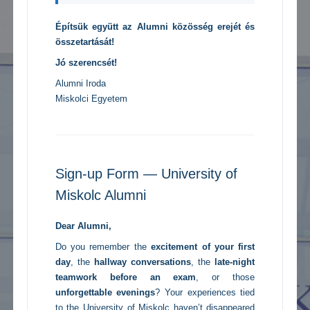
Építsük együtt az Alumni közösség erejét és
összetartását!
Jó szerencsét!
Alumni Iroda
Miskolci Egyetem
Sign-up Form — University of
Miskolc Alumni
Dear Alumni,
Do you remember the
excitement of your first
day
, the
hallway conversations
, the
late-night
teamwork before an exam
, or those
unforgettable evenings
? Your experiences tied
to the University of Miskolc haven’t disappeared