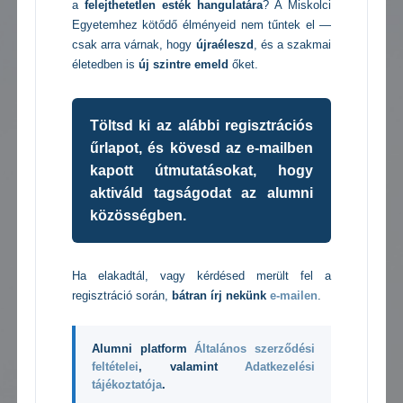
a
felejthetetlen esték hangulatára
? A Miskolci
Egyetemhez kötődő élményeid nem tűntek el —
csak arra várnak, hogy
újraéleszd
, és a szakmai
életedben is
új szintre emeld
őket.
Töltsd ki az alábbi regisztrációs
űrlapot, és kövesd az e-mailben
kapott útmutatásokat, hogy
aktiváld tagságodat az alumni
közösségben.
Ha elakadtál, vagy kérdésed merült fel a
regisztráció során,
bátran írj nekünk
e-mailen
.
Alumni platform
Általános szerződési
feltételei
, valamint
Adatkezelési
tájékoztatója
.