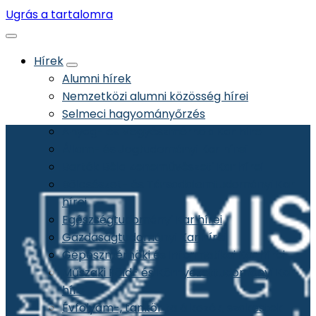
Ugrás a tartalomra
Hírek
Alumni hírek
Nemzetközi alumni közösség hírei
Selmeci hagyományőrzés
Anyag- és Vegyészmérnöki Kar hírei
Állam- és Jogtudományi Kar hírei
Bartók Béla Zeneművészeti Kar hírei
Bölcsészet- és Társadalomtudományi Kar
hírei
Egészségtudományi Kar hírei
Gazdaságtudományi Kar hírei
Gépészmérnöki és Informatikai Kar hírei
Műszaki Föld- és Környezettudományi Kar
hírei
Évfolyam-, tankör találkozók, szakestek