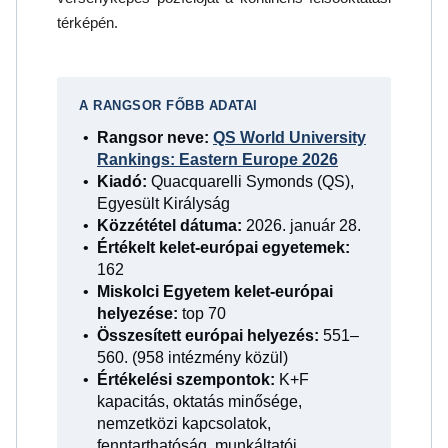
térképén.
A RANGSOR FŐBB ADATAI
Rangsor neve:
QS World University
Rankings: Eastern Europe 2026
Kiadó:
Quacquarelli Symonds (QS),
Egyesült Királyság
Közzététel dátuma:
2026. január 28.
Értékelt kelet-európai egyetemek:
162
Miskolci Egyetem kelet-európai
helyezése:
top 70
Összesített európai helyezés:
551–
560. (958 intézmény közül)
Értékelési szempontok:
K+F
kapacitás, oktatás minősége,
nemzetközi kapcsolatok,
fenntarthatóság, munkáltatói