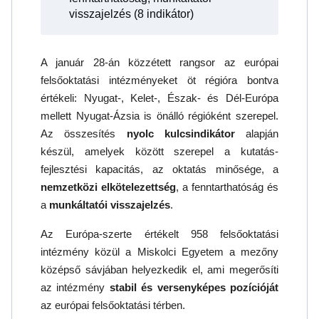
visszajelzés (8 indikátor)
A január 28-án közzétett rangsor az európai
felsőoktatási intézményeket öt régióra bontva
értékeli: Nyugat-, Kelet-, Észak- és Dél-Európa
mellett Nyugat-Ázsia is önálló régióként szerepel.
Az összesítés
nyolc kulcsindikátor
alapján
készül, amelyek között szerepel a kutatás-
fejlesztési kapacitás, az oktatás minősége, a
nemzetközi elkötelezettség
, a fenntarthatóság és
a
munkáltatói visszajelzés
.
Az Európa-szerte értékelt 958 felsőoktatási
intézmény közül a Miskolci Egyetem a mezőny
középső sávjában helyezkedik el, ami megerősíti
az intézmény
stabil és versenyképes pozícióját
az európai felsőoktatási térben.