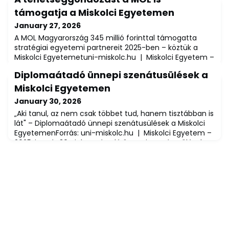
támogatja a Miskolci Egyetemen
January 27, 2026
A MOL Magyarország 345 millió forinttal támogatta
stratégiai egyetemi partnereit 2025-ben – köztük a
Miskolci Egyetemetuni-miskolc.hu | Miskolci Egyetem –
via MTIA MOL Magyarország 2025-ben tovább építette
Diplomaátadó ünnepi szenátusülések a
oktatási és utánpótlásprogramjait: a vállalat
összességében 345 millió forinttal támogatta stratégiai
Miskolci Egyetemen
egyetemi és technikumi partnereit, köztük a Miskolci
January 30, 2026
Egyetemet. A támogatás elősegítette,
„Aki tanul, az nem csak többet tud, hanem tisztábban is
lát" – Diplomaátadó ünnepi szenátusülések a Miskolci
EgyetemenForrás: uni-miskolc.hu | Miskolci Egyetem –
2025. január 30.Diplomaátadó ünnepi szenátusüléseket
tartott a Miskolci Egyetem: január 29-én a Műszaki
Föld- és Környezettudományi Kar, az Anyag- és
Vegyészmérnöki Kar, az Állam- és Jogtudományi Kar, a
Bölcsészet- és Társadalomtudomány