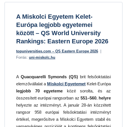
A Miskolci Egyetem Kelet-
Európa legjobb egyetemei
között – QS World University
Rankings: Eastern Europe 2026
topuniversities.com – QS Eastern Europe 2026
|
Forrás:
uni-miskolc.hu
A
Quacquarelli Symonds (QS)
brit felsőoktatási
elemzővállalat a
Miskolci Egyetemet
Kelet-Európa
legjobb 70 egyeteme
közé sorolta, és az
összesített európai rangsorban az
551–560. helyre
helyezte az intézményt. A január 28-án közzétett
rangsor 958 európai felsőoktatási intézményt
értékel, megerősítve a Miskolci Egyetem stabil és
versenyképes pozícióját a kontinens felsőoktatási