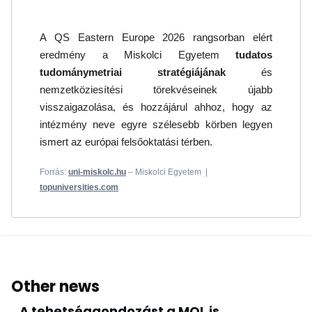
A QS Eastern Europe 2026 rangsorban elért
eredmény a Miskolci Egyetem
tudatos
tudománymetriai stratégiájának
és
nemzetköziesítési törekvéseinek újabb
visszaigazolása, és hozzájárul ahhoz, hogy az
intézmény neve egyre szélesebb körben legyen
ismert az európai felsőoktatási térben.
Forrás:
uni-miskolc.hu
– Miskolci Egyetem |
topuniversities.com
Other news
A tehetséggondozást a MOL is