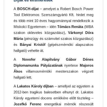
Díjak és elismerések
A
BOSCH-díjat
– amelyet a Robert Bosch Power
Tool Elektromos Szerszámgyártó Kft. hirdet meg
és több mint 10 éves hagyománnyal rendelkezik a
Miskolci Egyetemen – idén
Tómács Renáta
(MBA
szakon okleveles közgazdász),
Várkonyi Dóra
Mária
(pénzügy és számvitel szakos közgazdász)
és
Bányai Kristóf
(gépészmérnöki alapszakos
hallgató) vehette át.
A
Novofer Alapítvány Gábor Dénes
Diplomamunka Pályázatának
nyertese
Majoros
Ákos
villamosmérnöki mesterszakon végzett
hallgató lett.
A
Lakatos Károly díjban
– amellyel az egyetem a
2012-ben tragikus balesetben elhunyt dr. Lakatos
Károly egyetemi docens emlékére előtt tiszteleg –
Jozefkó Ferenc
energetikai mérnök részesült