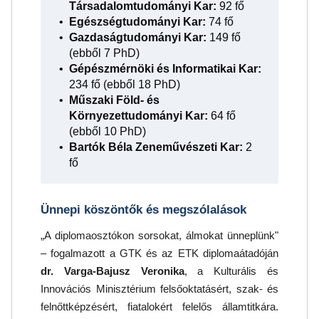
Társadalomtudományi Kar:
92 fő
Egészségtudományi Kar:
74 fő
Gazdaságtudományi Kar:
149 fő
(ebből 7 PhD)
Gépészmérnöki és Informatikai Kar:
234 fő (ebből 18 PhD)
Műszaki Föld- és
Környezettudományi Kar:
64 fő
(ebből 10 PhD)
Bartók Béla Zeneművészeti Kar:
2
fő
Ünnepi köszöntők és megszólalások
„A diplomaosztókon sorsokat, álmokat ünneplünk"
– fogalmazott a GTK és az ETK diplomaátadóján
dr. Varga-Bajusz Veronika
, a Kulturális és
Innovációs Minisztérium felsőoktatásért, szak- és
felnőttképzésért, fiatalokért felelős államtitkára.