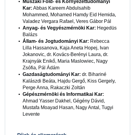
Műszaki Föld- és Környezettudományi
Kar:
Abbas Kareem Abdulsahib
Mohammed, Mohamed Hamdy Eid Hemida,
Valadez Vergara Rafael, Veres Gábor Pál
Anyag- és Vegyészmérnöki Kar:
Hegedüs
Balázs
Állam- és Jogtudományi Kar:
Rebecca
Lilla Hassanova, Kaja Aneta Hopej, Ivan
Jokanovic, dr. Kovács-Berényi Laura, dr.
Krajnyák Enikő, Maria Maslowiec, Nagy
Zsófia, Pál Ádám
Gazdaságtudományi Kar:
dr. Bihariné
Kalászdi Beáta, Hajdu Gergő, Kiss Gergely,
Perge Anna, Rakaczki Zoltán
Gépészmérnöki és Informatikai Kar:
Ahmad Yasser Dakhel, Gégény Dávid,
Mustafa Moayad Hasan, Nagy Antal, Tugyi
Levente