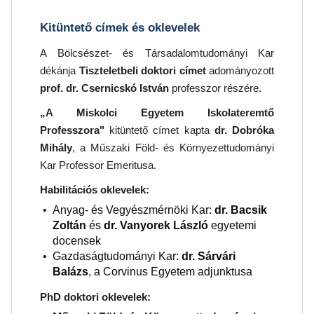
Kitüntető címek és oklevelek
A Bölcsészet- és Társadalomtudományi Kar
dékánja
Tiszteletbeli doktori címet
adományozott
prof. dr. Csernicskó István
professzor részére.
„A Miskolci Egyetem Iskolateremtő
Professzora"
kitüntető címet kapta
dr. Dobróka
Mihály
, a Műszaki Föld- és Környezettudományi
Kar Professor Emeritusa.
Habilitációs oklevelek:
Anyag- és Vegyészmérnöki Kar:
dr. Bacsik
Zoltán
és
dr. Vanyorek László
egyetemi
docensek
Gazdaságtudományi Kar:
dr. Sárvári
Balázs
, a Corvinus Egyetem adjunktusa
PhD doktori oklevelek: