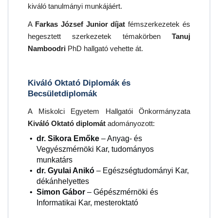
kiváló tanulmányi munkájáért.
A
Farkas József Junior díjat
fémszerkezetek és
hegesztett szerkezetek témakörben
Tanuj
Namboodri
PhD hallgató vehette át.
Kiváló Oktató Diplomák és
Becsületdiplomák
A Miskolci Egyetem Hallgatói Önkormányzata
Kiváló Oktató diplomát
adományozott:
dr. Sikora Emőke
– Anyag- és
Vegyészmérnöki Kar, tudományos
munkatárs
dr. Gyulai Anikó
– Egészségtudományi Kar,
dékánhelyettes
Simon Gábor
– Gépészmérnöki és
Informatikai Kar, mesteroktató