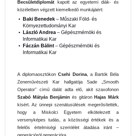
Becsületdiplomát
kapott az egyetemi diák- és
közéletben végzett kiemelkedő munkájáért:
Baki Benedek
– Műszaki Föld- és
Környezettudományi Kar
László Andrea
– Gépészmérnöki és
Informatikai Kar
Fáczán Bálint
– Gépészmérnöki és
Informatikai Kar
A diplomaosztókon
Csehi Dorina
, a Bartók Béla
Zeneművészeti Kar hallgatója Sade „Smooth
Operator" című dalát adta elő, akit szaxofonon
Szabó Mátyás Benjámin
és gitáron
Hajas Márk
kísért. Az ünnepi szenátusülések megerősítették,
hogy a Miskolci Egyetem elkötelezett a
versenyképes tudás, a közösségi értékek és a
felelős értelmiségi szemlélet átadása iránt –
generációról generációra.