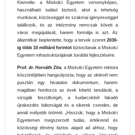
Kiemelte: a Miskolci Egyetem versenyképes,
használható tudást biztosít, ahol a tehetség
munkával, közösséggel és szakmai igényességgel
találkozik, és az intézmény nemcsak követi a
város megújulását, hanem formálja is azt. Az
államtitkár bejelentette, hogy a tervek szerint
2030-
ig több 10 milliárd forintot
biztosítanak a Miskolci
Egyetem infrastruktúrájának további fejlesztésére.
Prof. dr. Horváth Zita
, a Miskolci Egyetem rektora
köszöntőjében hangsúlyozta, hogy az oklevél nem
pusztán egy hivatalos dokumentum, hanem
magában hordozza az évek kitartó tanulását, a
vizsgák feszültségét, a kudarcokból fakadó
újrakezdés bátorságát és a sikerek csendes, de
annál mélyebb örömét. „Hisszük, hogy a Miskolci
Egyetemen megszerzett tudás, értékrend és
közösségi élmény biztos alapot ad ahhoz, hogy