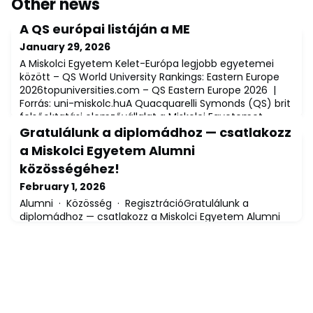
Other news
A QS európai listáján a ME
January 29, 2026
A Miskolci Egyetem Kelet-Európa legjobb egyetemei
között – QS World University Rankings: Eastern Europe
2026topuniversities.com – QS Eastern Europe 2026 |
Forrás: uni-miskolc.huA Quacquarelli Symonds (QS) brit
felsőoktatási elemzővállalat a Miskolci Egyetemet
Kelet-Európa legjobb 70 egyeteme közé sorolta, és az
Gratulálunk a diplomádhoz — csatlakozz
összesített európai rangsorban az 551–560. helyre
a Miskolci Egyetem Alumni
helyezte az intézményt. A január 28
közösségéhez!
February 1, 2026
Alumni · Közösség · RegisztrációGratulálunk a
diplomádhoz — csatlakozz a Miskolci Egyetem Alumni
közösségéhez!alumni.uni-miskolc.huSzívből gratulálunk
a sikeres abszolutóriumhoz és a diplomád
megszerzéséhez! A Miskolci Egyetem közössége
nevében szeretettel köszöntünk végzett hallgatóink
között. Ez a mérföldkő egyszerre jelent lezárást és egy
új, izgalmas időszak kezdetét. A diploma megszerzésé