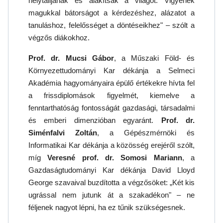
helytálljanak és alakítsák a világot. Vigyenek
magukkal bátorságot a kérdezéshez, alázatot a
tanuláshoz, felelősséget a döntéseikhez" – szólt a
végzős diákokhoz.
Prof. dr. Mucsi Gábor
, a Műszaki Föld- és
Környezettudományi Kar dékánja a Selmeci
Akadémia hagyományaira épülő értékekre hívta fel
a frissdiplomások figyelmét, kiemelve a
fenntarthatóság fontosságát gazdasági, társadalmi
és emberi dimenzióban egyaránt.
Prof. dr.
Siménfalvi Zoltán
, a Gépészmérnöki és
Informatikai Kar dékánja a közösség erejéről szólt,
míg
Veresné prof. dr. Somosi Mariann
, a
Gazdaságtudományi Kar dékánja David Lloyd
George szavaival buzdította a végzősöket: „Két kis
ugrással nem jutunk át a szakadékon" – ne
féljenek nagyot lépni, ha ez tűnik szükségesnek.