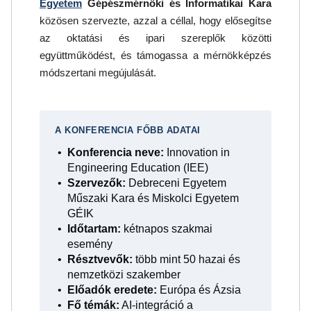
Egyetem
Gépészmérnöki és Informatikai Kara
közösen szervezte, azzal a céllal, hogy elősegítse
az oktatási és ipari szereplők közötti
együttműködést, és támogassa a mérnökképzés
módszertani megújulását.
A KONFERENCIA FŐBB ADATAI
Konferencia neve:
Innovation in
Engineering Education (IEE)
Szervezők:
Debreceni Egyetem
Műszaki Kara és Miskolci Egyetem
GÉIK
Időtartam:
kétnapos szakmai
esemény
Résztvevők:
több mint 50 hazai és
nemzetközi szakember
Előadók eredete:
Európa és Ázsia
Fő témák:
AI-integráció a