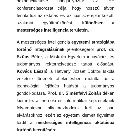
dékánhelyettese hangsúlyozta: az IEE
konferenciasorozat célja, hogy hosszú távon
fenntartsa az oktatás és az ipar szereplői közötti
szakmai együttműködést,
különösen a
mesterséges intelligencia területén
.
A mesterséges intelligencia
egyetemi stratégiába
történő integrálásának
jelentőségéről
prof. dr.
Szűcs Péter
, a Miskolci Egyetem innovációs és
tudományos rektorhelyettese tartott előadást.
Kovács László
, a Hatvany József Doktori Iskola
vezetője történeti áttekintésben mutatta be a
technológiai fejlődés hatását a tudományos
gondolkodásra.
Prof. dr. Siménfalvi Zoltán
dékán
kiemelte: a mérnöki és informatikai képzéseknek
folyamatosan alkalmazkodniuk kell az ipari
elvárásokhoz, ezért az egyetem kiemelt figyelmet
fordít a
mesterséges intelligencia oktatásba
történő beépítésére
.