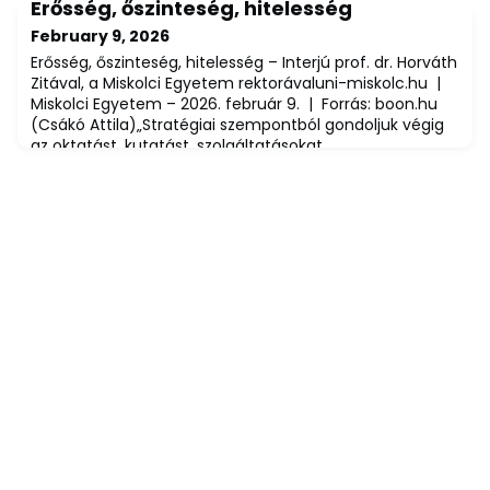
Erősség, őszinteség, hitelesség
diplomaátadó ünnepség fotói elérhetők a Miskolci
Egyetem Alumni portálján.Hogyan érheted el a fotókat?
February 9, 2026
(A fotók elérhetők azok számára, akik már regisztráltak
Erősség, őszinteség, hitelesség – Interjú prof. dr. Horváth
és regisztrációjukat megerősítették.)Lépj be a po
Zitával, a Miskolci Egyetem rektorávaluni-miskolc.hu |
Miskolci Egyetem – 2026. február 9. | Forrás: boon.hu
(Csákó Attila)„Stratégiai szempontból gondoljuk végig
az oktatást, kutatást, szolgáltatásokat,
sporttevékenységet. Mindez változást igényelt a
gondolkodásban." Prof. dr. Horváth Zita, a Miskolci
Egyetem rektora a boon.hu-nak ad