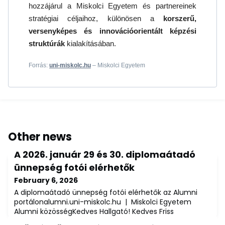
hozzájárul a Miskolci Egyetem és partnereinek
stratégiai céljaihoz, különösen a
korszerű,
versenyképes és innovációorientált képzési
struktúrák
kialakításában.
Forrás:
uni-miskolc.hu
– Miskolci Egyetem
Other news
A 2026. január 29 és 30. diplomaátadó
ünnepség fotói elérhetők
February 6, 2026
A diplomaátadó ünnepség fotói elérhetők az Alumni
portálonalumni.uni-miskolc.hu | Miskolci Egyetem
Alumni közösségKedves Hallgató! Kedves Friss
Diplomás!A 2026. január 29-én és 30-án tartott