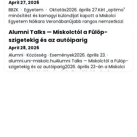
April 27, 2026
BBZK · Egyetem · Oktatás2026. április 27.Két „optimo"
minősítést és karnagyi különdíjat kapott a Miskolci
Egyetem Nőikara VeronábanÚjabb rangos nemzetközi
sikert ért el a Miskolci Egyetem Nőikara: az együttes a
Alumni Talks — Miskolctól a Fülöp-
veronai nemzetközi kórusversenyen két kategóriában is
a legmagasabb, „optimo" fokozatot szerezte meg,
szigetekig és az autóiparig
emellett pedig karnagyi különdíjjal is elismerték
April 28, 2026
munkáját.A kórus folklór kategóri
Alumni · Közösség · Események2026. április 23. ·
alumni.uni-miskolc.huAlumni Talks — Miskolctól a Fülöp-
szigetekig és az autóiparig2026. április 23-án a Miskolci
Egyetem két kiváló végzős hallgatóját köszöntötte az
Alumni Talks sorozat legújabb alkalmán. Történeteik —
amelyek kontinenseket és iparágakat ívelnek át — jól
mutatják, milyen messzire vihet egy miskolci
diploma.Venes Carmelo Tiñana Banq