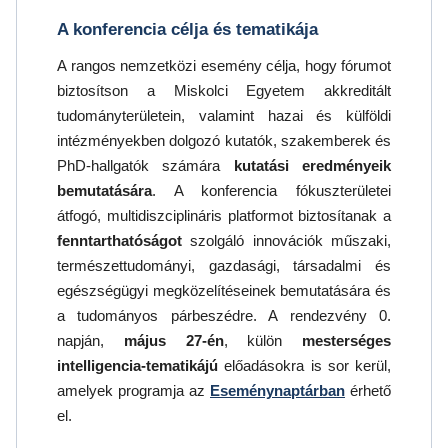
A konferencia célja és tematikája
A rangos nemzetközi esemény célja, hogy fórumot
biztosítson a Miskolci Egyetem akkreditált
tudományterületein, valamint hazai és külföldi
intézményekben dolgozó kutatók, szakemberek és
PhD-hallgatók számára
kutatási eredményeik
bemutatására
. A konferencia fókuszterületei
átfogó, multidiszciplináris platformot biztosítanak a
fenntarthatóságot
szolgáló innovációk műszaki,
természettudományi, gazdasági, társadalmi és
egészségügyi megközelítéseinek bemutatására és
a tudományos párbeszédre. A rendezvény 0.
napján,
május 27-én
, külön
mesterséges
intelligencia-tematikájú
előadásokra is sor kerül,
amelyek programja az
Eseménynaptárban
érhető
el.