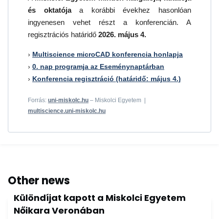
és oktatója
a korábbi évekhez hasonlóan
ingyenesen vehet részt a konferencián. A
regisztrációs határidő
2026. május 4.
›
Multiscience microCAD konferencia honlapja
›
0. nap programja az Eseménynaptárban
›
Konferencia regisztráció (határidő: május 4.)
Forrás:
uni-miskolc.hu
– Miskolci Egyetem |
multiscience.uni-miskolc.hu
Other news
Különdíjat kapott a Miskolci Egyetem
Nőikara Veronában