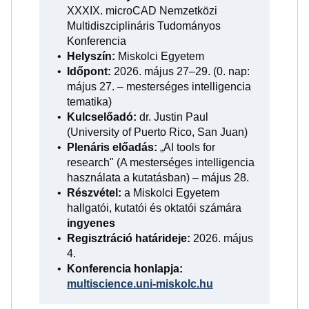
XXXIX. microCAD Nemzetközi
Multidiszciplináris Tudományos
Konferencia
Helyszín:
Miskolci Egyetem
Időpont:
2026. május 27–29. (0. nap:
május 27. – mesterséges intelligencia
tematika)
Kulcselőadó:
dr. Justin Paul
(University of Puerto Rico, San Juan)
Plenáris előadás:
„AI tools for
research" (A mesterséges intelligencia
használata a kutatásban) – május 28.
Részvétel:
a Miskolci Egyetem
hallgatói, kutatói és oktatói számára
ingyenes
Regisztráció határideje:
2026. május
4.
Konferencia honlapja:
multiscience.uni-miskolc.hu