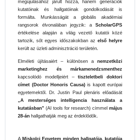
megújulásához járult hozzá, hanem generációk
kutatóinak és hallgatóinak gondolkodását is
formálta. Munkásságát a globális akadémiai
rangsorok élvonalában jegyzik: a
ScholarGPS
értékelése alapján a világ vezető kutatói közé
tartozik, sőt egyes időszakokban az
első helyre
került az üzleti adminisztráció területén.
Elméleti újításaiért – különösen a
nemzetközi
marketinghez és márkamenedzsmenthez
kapcsolódó modelljeiért –
tiszteletbeli doktori
címet (Doctor Honoris Causa)
is kapott európai
egyetemektől. Dr. Justin Paul plenáris előadását
„A mesterséges intelligencia használata a
kutatásban"
(AI tools for research) címmel
május
28-án
hallgathatják meg az érdeklődők.
A
Miskolci Egyetem minden hallgatója, kutatója