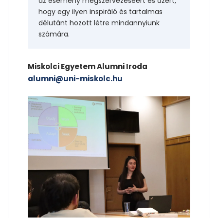
az esemény megszervezéséért és azért,
hogy egy ilyen inspiráló és tartalmas
délutánt hozott létre mindannyiunk
számára.
Miskolci Egyetem Alumni Iroda
alumni@uni-miskolc.hu