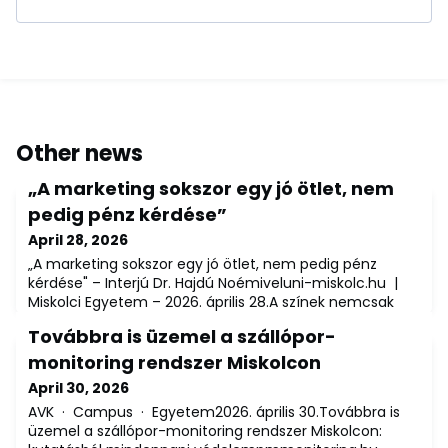
Other news
„A marketing sokszor egy jó ötlet, nem
pedig pénz kérdése”
April 28, 2026
„A marketing sokszor egy jó ötlet, nem pedig pénz
kérdése" – Interjú Dr. Hajdú Noémiveluni-miskolc.hu |
Miskolci Egyetem – 2026. április 28.A színek nemcsak
esztétikai elemek: hatással vannak döntéseinkre,
Továbbra is üzemel a szállópor-
érzéseinkre, sőt vásárlási szokásainkra is. Dr. Hajdú
Noémi, a Miskolci Egyetem Marketing és Turizmus
monitoring rendszer Miskolcon
Intézetének docense „Színmarketing" című
April 30, 2026
előadásában erről beszélt – az előadás apropóján
AVK · Campus · Egyetem2026. április 30.Továbbra is
üzemel a szállópor-monitoring rendszer Miskolcon: