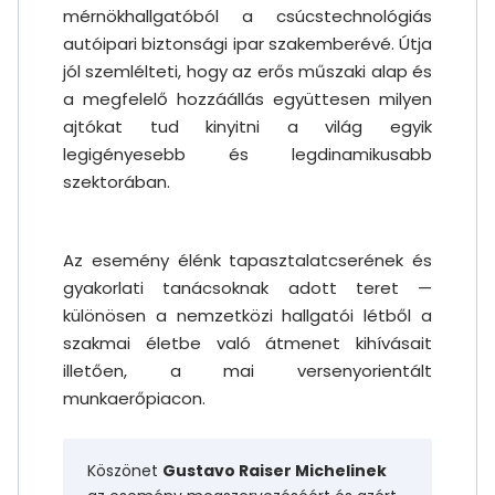
mérnökhallgatóból a csúcstechnológiás
autóipari biztonsági ipar szakemberévé. Útja
jól szemlélteti, hogy az erős műszaki alap és
a megfelelő hozzáállás együttesen milyen
ajtókat tud kinyitni a világ egyik
legigényesebb és legdinamikusabb
szektorában.
Az esemény élénk tapasztalatcserének és
gyakorlati tanácsoknak adott teret —
különösen a nemzetközi hallgatói létből a
szakmai életbe való átmenet kihívásait
illetően, a mai versenyorientált
munkaerőpiacon.
Köszönet
Gustavo Raiser Michelinek