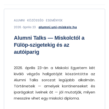
ALUMNI · KÖZÖSSÉG · ESEMÉNYEK
2026. április 23. ·
alumni.uni-miskolc.hu
Alumni Talks — Miskolctól a
Fülöp-szigetekig és az
autóiparig
2026. április 23-án a Miskolci Egyetem két
kiváló végzős hallgatóját köszöntötte az
Alumni Talks sorozat legújabb alkalmán.
Történeteik — amelyek kontinenseket és
iparágakat ívelnek át — jól mutatják, milyen
messzire vihet egy miskolci diploma.