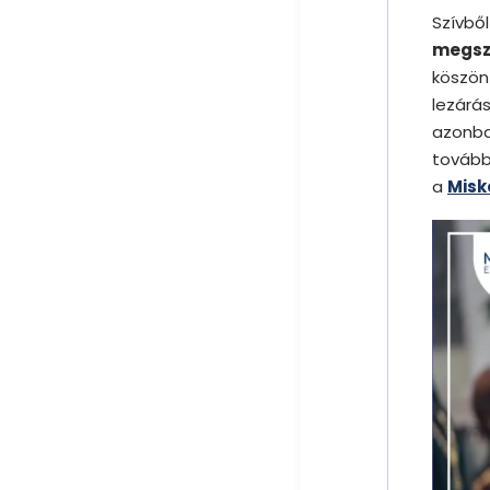
Szívb
megsz
köszön
lezárá
azonba
tovább
a
Misk