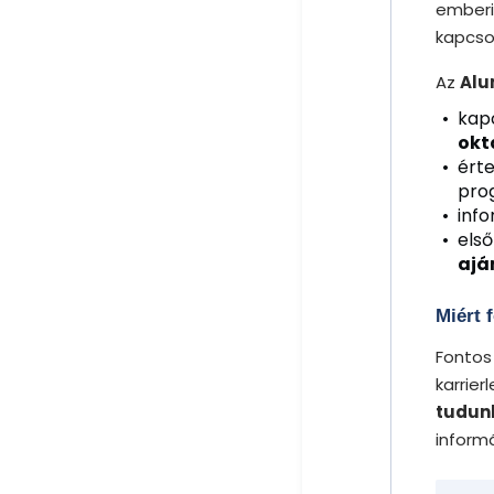
emberi
kapcso
Az
Alu
kap
okt
ért
pro
inf
els
ajá
Miért 
Fontos
karrie
tudun
informá