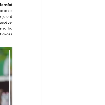
plomád
etettel
 jelent
zésével
énk, ha
tlakozz