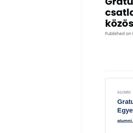
Gratu
csatl
közö
Published on 
ALUMNI 
Grat
Egye
alumni.