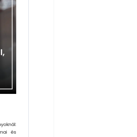
yoknál:
mai és