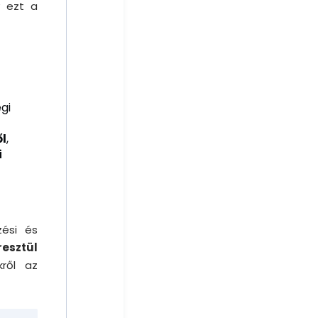
y ezt a
gi
ől
,
i
zési és
esztül
kről az