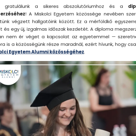
ől gratulálunk a sikeres abszolutóriumhoz és a
di
erzéséhez
! A Miskolci Egyetem közössége nevében szer
tünk végzett hallgatóink között. Ez a mérföldkő egyszerre
st és egy új, izgalmas időszak kezdetét. A diploma megszer
n nem ér véget a kapcsolat az egyetemmel — szeretn
ra is a közösségünk része maradnál, ezért hívunk, hogy csa
olci Egyetem Alumni közösségéhez
.