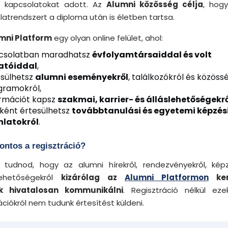
 kapcsolatokat adott. Az
Alumni közösség célja
, hog
latrendszert a diploma után is életben tartsa.
mni Platform
egy olyan online felület, ahol:
csolatban maradhatsz
évfolyamtársaiddal és volt
atóiddal
,
esülhetsz
alumni eseményekről
, találkozókról és közössé
gramokról,
ormációt kapsz
szakmai, karrier- és álláslehetőségekr
őként értesülhetsz
továbbtanulási és egyetemi képzés
nlatokról
.
fontos a regisztráció?
 tudnod, hogy az alumni hírekről, rendezvényekről, kép
rlehetőségekről
kizárólag az
Alumni Platformon
ker
k hivatalosan kommunikálni
. Regisztráció nélkül eze
ciókról nem tudunk értesítést küldeni.