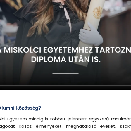
Alumni közösség?
olci Egyetem mindig is többet jelentett egyszerű tanulmán
ságokat, közös élményeket, meghatározó éveket, szak