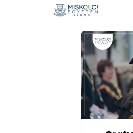
Hírek
E
Adomán
Visszaté
Nemzetkö