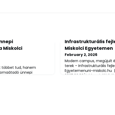
nnepi
Infrastrukturális fej
 Miskolci
Miskolci Egyetemen
February 2, 2026
Modern campus, megújult é
terek – Infrastrukturális fejl
ak többet tud, hanem
Egyetemenuni-miskolc.hu |
iplomaátadó ünnepi
2025.02.02Újabb mérföldkőh
olci EgyetemenForrás: uni-
infrastrukturális fejlesztés
Egyetem – 2025. január
Miskolci Egyetem: felújítot
i szenátusüléseket tartott
közösségi terek és egy multi
nuár 29-én a Műszaki Föld-
étteremépület gazdagítja 
 Kar, az Anyag- és
mindennapjait. Az átalakítás
az Állam- és Jogtudományi
s Társadalomtudomány