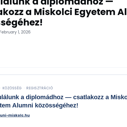
lálunk a diplomádhoz —
akozz a Miskolci Egyetem A
sségéhez!
February 1, 2026
· KÖZÖSSÉG · REGISZTRÁCIÓ
ulálunk a diplomádhoz — csatlakozz a Misko
tem Alumni közösségéhez!
uni-miskolc.hu