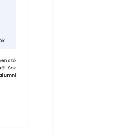
tok
yen szó
ől. Sok
alumni