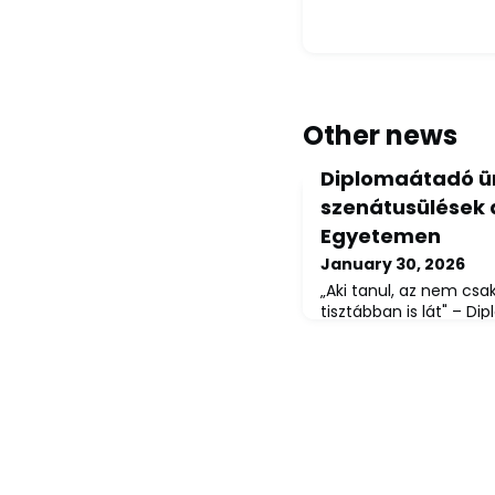
Other news
Diplomaátadó ü
szenátusülések a
Egyetemen
January 30, 2026
„Aki tanul, az nem cs
tisztábban is lát" – D
szenátusülések a Misk
miskolc.hu | Miskolci 
30.Diplomaátadó ünnep
a Miskolci Egyetem: ja
és Környezettudományi
Vegyészmérnöki Kar, 
Kar, a Bölcsészet- é