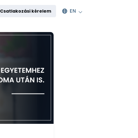
Select an available language
EN
Csatlakozási kérelem