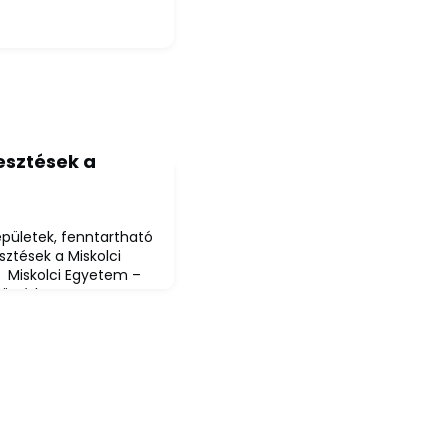
lesztések a
pületek, fenntartható
esztések a Miskolci
 Miskolci Egyetem –
öz érkezett
eiben 2025-ben a
t kollégiumok, modern
funkcionális
az Egyetemváros
ok célja a fen