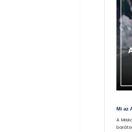
Mi az 
A Misk
barát