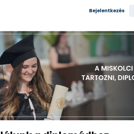
semények
Karrier
Bejelentkezés
yozás
Csoportok
rés az egyetemre
zi alumni
Rólunk