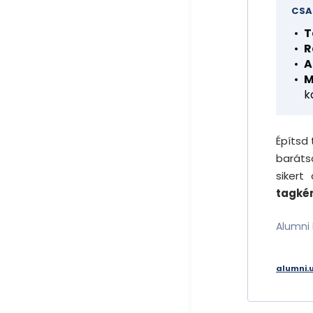
CSA
T
R
A
M
k
Építsd
baráts
siker
tagké
Alumni 
alumni.