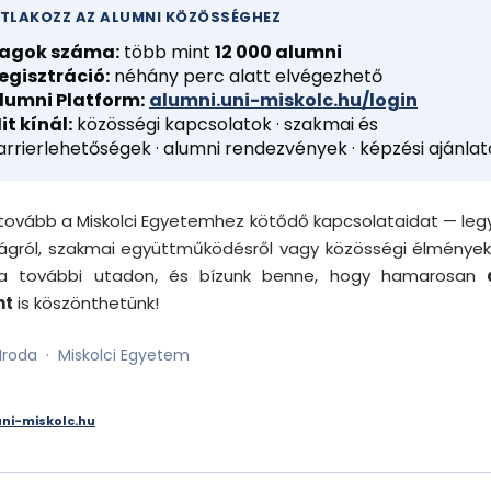
TLAKOZZ AZ ALUMNI KÖZÖSSÉGHEZ
agok száma:
több mint
12 000 alumni
egisztráció:
néhány perc alatt elvégezhető
lumni Platform:
alumni.uni-miskolc.hu/login
it kínál:
közösségi kapcsolatok · szakmai és
arrierlehetőségek · alumni rendezvények · képzési ajánla
 tovább a Miskolci Egyetemhez kötődő kapcsolataidat — leg
ágról, szakmai együttműködésről vagy közösségi élményekr
t a további utadon, és bízunk benne, hogy hamarosan
nt
is köszönthetünk!
Iroda · Miskolci Egyetem
uni-miskolc.hu