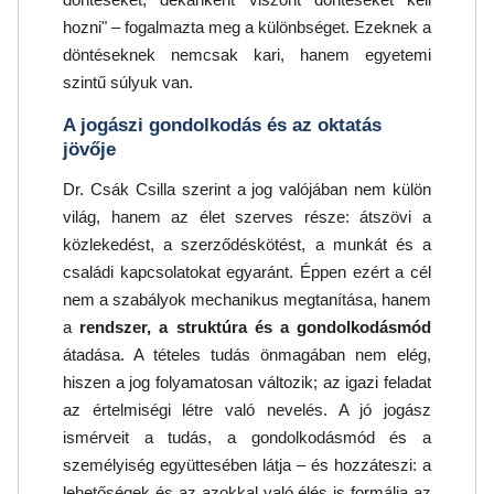
hozni" – fogalmazta meg a különbséget. Ezeknek a
döntéseknek nemcsak kari, hanem egyetemi
szintű súlyuk van.
A jogászi gondolkodás és az oktatás
jövője
Dr. Csák Csilla szerint a jog valójában nem külön
világ, hanem az élet szerves része: átszövi a
közlekedést, a szerződéskötést, a munkát és a
családi kapcsolatokat egyaránt. Éppen ezért a cél
nem a szabályok mechanikus megtanítása, hanem
a
rendszer, a struktúra és a gondolkodásmód
átadása. A tételes tudás önmagában nem elég,
hiszen a jog folyamatosan változik; az igazi feladat
az értelmiségi létre való nevelés. A jó jogász
ismérveit a tudás, a gondolkodásmód és a
személyiség együttesében látja – és hozzáteszi: a
lehetőségek és az azokkal való élés is formálja az