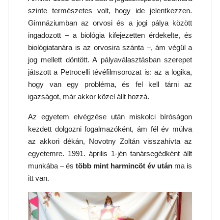
szinte természetes volt, hogy ide jelentkezzen.
Gimnáziumban az orvosi és a jogi pálya között
ingadozott – a biológia kifejezetten érdekelte, és
biológiatanára is az orvosira szánta –, ám végül a
jog mellett döntött. A pályaválasztásban szerepet
játszott a Petrocelli tévéfilmsorozat is: az a logika,
hogy van egy probléma, és fel kell tárni az
igazságot, már akkor közel állt hozzá.
Az egyetem elvégzése után miskolci bíróságon
kezdett dolgozni fogalmazóként, ám fél év múlva
az akkori dékán, Novotny Zoltán visszahívta az
egyetemre. 1991. április 1-jén tanársegédként állt
munkába – és
több mint harmincöt év után
ma is
itt van.