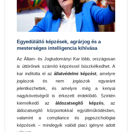
Egyedülálló képzések, agrárjog és a
mesterséges intelligencia kihívása
Az Állam- és Jogtudományi Kar több, országosan
is úttörőnek számító képzéssel büszkélkedhet. A
kar indította el az
állatvédelmi képzést
, amelyre
jogászok és nem jogászok egyaránt
jelentkezhettek, és amelyre még a kenyai
nagykövetségről is érkezett érdeklődő. Szintén
kiemelkedő az
áldozatsegítő képzés
, az
áldozatsegítő központokkal együttműködésben,
valamint a compliance és jogpszichológiai
képzések – mindegyik valódi piaci igényre adott