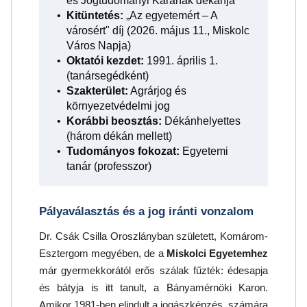
és Jogtudományi Karának dékánja
Kitüntetés:
„Az egyetemért – A
városért" díj (2026. május 11., Miskolc
Város Napja)
Oktatói kezdet:
1991. április 1.
(tanársegédként)
Szakterület:
Agrárjog és
környezetvédelmi jog
Korábbi beosztás:
Dékánhelyettes
(három dékán mellett)
Tudományos fokozat:
Egyetemi
tanár (professzor)
Pályaválasztás és a jog iránti vonzalom
Dr. Csák Csilla Oroszlányban született, Komárom-
Esztergom megyében, de a
Miskolci Egyetemhez
már gyermekkorától erős szálak fűzték: édesapja
és bátyja is itt tanult, a Bányamérnöki Karon.
Amikor 1981-ben elindult a jogászképzés, számára