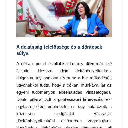
A dékánság felelőssége és a döntések
súlya
A dékáni poszt elvállalása komoly dilemmák elé
állította. Hosszú ideig dékánhelyettesként
dolgozott, így pontosan ismerte a kar működését,
ugyanakkor tudta, hogy a dékáni munkával jár az
egyéni tudományos előrehaladás visszafogása.
Döntő pillanat volt a
professzori kinevezés
: ezt
egyfajta jelként értelmezte, és úgy határozott, a
közösség szolgálatát választja.
„Dékánhelyettesként elsősorban végrehajtunk
döntéseket, dékánként viszont döntéseket kell