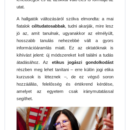
utat.
A hallgatók változásáról szólva elmondta: a mai
fiatalok
céltudatosabbak
, tudni akarják, mire lesz
jó az, amit tanulnak, ugyanakkor az elmélyült,
hosszabb tanulás nehezebbé vált a gyors
információáramlás miatt. Ez az oktatóknak is
kihívást jelent: új módszereket kell találni a tudás
átadásához. Az
etikus jogászi gondolkodást
részben meg lehet tanítani – erre külön jogi etika
kurzusok is léteznek –, de ez végső soron
hozzáállás, felelősség és értékrend kérdése,
amelyet az egyetem csak iránymutatással
segíthet.