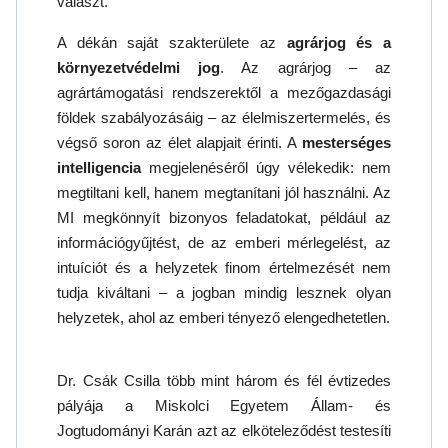
választ.
A dékán saját szakterülete az
agrárjog és a
környezetvédelmi jog
. Az agrárjog – az
agrártámogatási rendszerektől a mezőgazdasági
földek szabályozásáig – az élelmiszertermelés, és
végső soron az élet alapjait érinti. A
mesterséges
intelligencia
megjelenéséről úgy vélekedik: nem
megtiltani kell, hanem megtanítani jól használni. Az
MI megkönnyít bizonyos feladatokat, például az
információgyűjtést, de az emberi mérlegelést, az
intuíciót és a helyzetek finom értelmezését nem
tudja kiváltani – a jogban mindig lesznek olyan
helyzetek, ahol az emberi tényező elengedhetetlen.
Dr. Csák Csilla több mint három és fél évtizedes
pályája a Miskolci Egyetem Állam- és
Jogtudományi Karán azt az elköteleződést testesíti