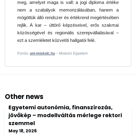
meg, amelyet maga is vall: a jogi diploma értéke
nem a szabályok memorizálásában, hanem a
mögöttük álló rendszer és értékrend megértésében
rejlik. A kar – úttörő képzéseivel, erős szakmai
közösségével és regionális szerepvállalásával –
ezt a szemléletet közvetíti hallgatói felé.
Forrás:
uni-miskolc.hu
– Miskolci Egyetem
Other news
Egyetemi autonómia, finanszírozás,
jövőkép – modellváltás mérlege rektori
szemmel
May 18, 2026