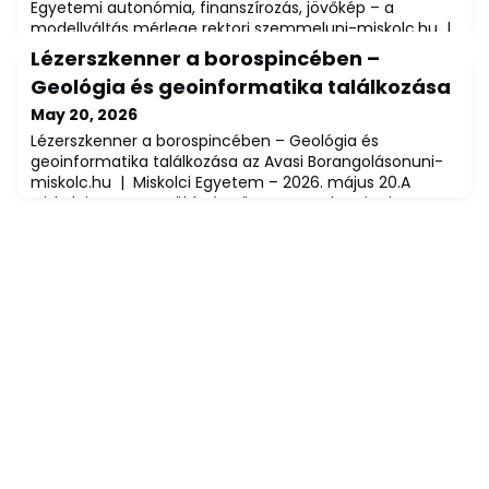
Egyetemi autonómia, finanszírozás, jövőkép – a
modellváltás mérlege rektori szemmeluni-miskolc.hu |
Miskolci Egyetem – 2026. május 18.Már az új kormány
Lézerszkenner a borospincében –
megalakulását megelőzően megfogalmazódott a
Geológia és geoinformatika találkozása
felsőoktatás közfeladatot ellátó közérdekű
vagyonkezelő alapítványi modell felülvizsgálatának
May 20, 2026
igénye, ami 21 hazai egyetemet, köztük a Miskolci
Lézerszkenner a borospincében – Geológia és
Egyetemet is érinti. Hol húzódik az intézményi
geoinformatika találkozása az Avasi Borangolásonuni-
autonómia h
miskolc.hu | Miskolci Egyetem – 2026. május 20.A
Miskolci Egyetem Föld- és Környezettudományi Kara
izgalmas tudományos-ismeretterjesztő programot
tartott a XV. Avasi Borangoláson, amelynek
középpontjában Miskolc hegyének geológiája és a
hegyoldalban található mintegy 900 pince
geoinformatikai felmérés