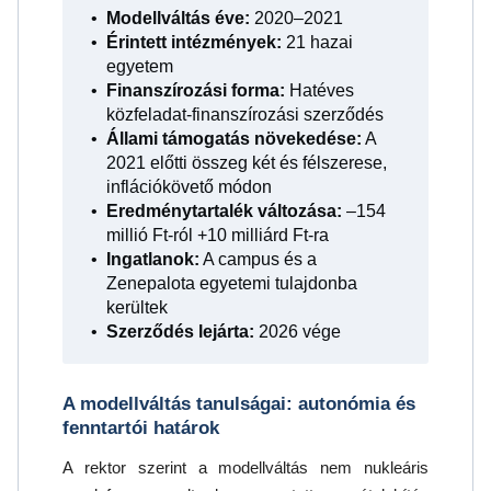
Modellváltás éve:
2020–2021
Érintett intézmények:
21 hazai
egyetem
Finanszírozási forma:
Hatéves
közfeladat-finanszírozási szerződés
Állami támogatás növekedése:
A
2021 előtti összeg két és félszerese,
inflációkövető módon
Eredménytartalék változása:
–154
millió Ft-ról +10 milliárd Ft-ra
Ingatlanok:
A campus és a
Zenepalota egyetemi tulajdonba
kerültek
Szerződés lejárta:
2026 vége
A modellváltás tanulságai: autonómia és
fenntartói határok
A rektor szerint a modellváltás nem nukleáris