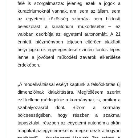
felé is szorgalmazza: jelenleg ezek a jogok a
kuratóriumoknál vannak, ami sem az állam, sem
az egyetemi közösség számára nem biztosít
beleszólást a kuratórium működésébe – ez
valóban csorbítja az egyetemi autonómiát. A 21
érintett intézményben teljesen eltérően alakított
helyi jogkörök egységesítése szintén fontos lépés
lenne a jövőbeni működési zavarok elkerülése
érdekében.
„A modellváltással esélyt kaptunk a felsőoktatás új
dimenzióinak kialakítására. Megítélésem szerint
ezt kellene mérlegelnie a kormánynak is, amikor a
szabályozásról dönt. Bízom a kormány
bölcsességében, hogy részben a szakmai
tapasztalat, részben az egyetemi autonómia okán
magukat az egyetemeket is megkérdezik a hogyan