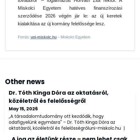
továbbról" – fogalmazott Horváth Zita rektor. A
Miskolci Egyetem hatéves finanszírozási
szerződése 2026 végén jár le: az új keretek
kialakítása az új kormány felelőssége lesz.
Forrás:
uni-miskolc.hu
– Miskolci Egyetem
Other news
Dr. Tóth Kinga Dóra az oktatásról,
közéletről és felelősségről
May 15, 2026
„A társadalomtudomány ott kezdődik, hogy
odafigyelünk egymásra" – Dr. Tóth Kinga Dóra az
oktatásról, közéletről és felelősségrőluni-miskolc.hu |
Miskolci Egyetem – 2026. május 15. / Frissítve: 2026.
„A jog az életünk része – nem lehet csak
május 24.A társadalomtudományok emberi