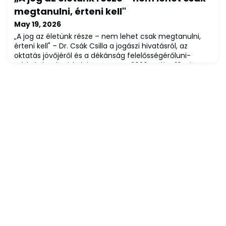
történetekről, közösségekről és valódi problémákról
megtanulni, érteni kell"
szólnak – vallja dr. Tóth Kinga Dóra, a Miskolci Egyetem
May 19, 2026
Alkalmazott Társadalomtudományok Intézetének
„A jog az életünk része – nem lehet csak megtanulni,
igazga
érteni kell" – Dr. Csák Csilla a jogászi hivatásról, az
oktatás jövőjéről és a dékánság felelősségérőluni-
miskolc.hu | Miskolci Egyetem – 2026. május 19.A jog
nem csupán szabályok gyűjteménye, hanem
gondolkodásmód, amely átszövi a mindennapokat. A
Miskolc város napján, május 11-én „Az egyetemért – A
városért" díjjal kitüntetett Dr. Csák Csillá