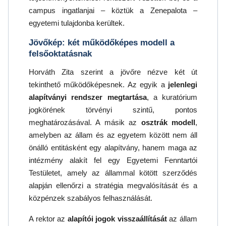
campus ingatlanjai – köztük a Zenepalota –
egyetemi tulajdonba kerültek.
Jövőkép: két működőképes modell a
felsőoktatásnak
Horváth Zita szerint a jövőre nézve két út
tekinthető működőképesnek. Az egyik a
jelenlegi
alapítványi rendszer megtartása
, a kuratórium
jogkörének törvényi szintű, pontos
meghatározásával. A másik az
osztrák modell
,
amelyben az állam és az egyetem között nem áll
önálló entitásként egy alapítvány, hanem maga az
intézmény alakít fel egy Egyetemi Fenntartói
Testületet, amely az állammal kötött szerződés
alapján ellenőrzi a stratégia megvalósítását és a
közpénzek szabályos felhasználását.
A rektor az
alapítói jogok visszaállítását
az állam