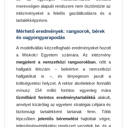
merevségen alapuló rendszere nem ösztönözte az
intézményeket a felelős gazdálkodásra és a
tartalékképzésre.
Mérhető eredmények: rangsorok, bérek
és vagyongyarapodás
A modellváltás kézzelfogható eredményeket hozott
a Miskolci Egyetem számára. Az intézmény
megjelent a nemzetközi rangsorokban
, nőtt a
hallgatói létszám – beleértve a nemzetközi
hallgatókat is –, és lényegesen javult a
költségvetési helyzet. A rektor átvételekor fennálló
mínusz 154 millió forintos egyenleg mára
tízmilliárd forintos eredménytartalékká
alakult,
amelyet kizárólag az egyetem stratégiai céljaira és
biztonsági tartalékként tartanak fenn. Több
lépcsőben
jelentős béremelést
hajtottak végre,
teljesítményértékelési rendszert vezettek be, és a