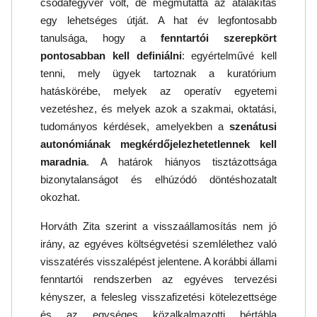
csodafegyver volt, de megmutatta az átalakítás
egy lehetséges útját. A hat év legfontosabb
tanulsága, hogy a
fenntartói szerepkört
pontosabban kell definiálni
: egyértelművé kell
tenni, mely ügyek tartoznak a kuratórium
hatáskörébe, melyek az operatív egyetemi
vezetéshez, és melyek azok a szakmai, oktatási,
tudományos kérdések, amelyekben a
szenátusi
autonómiának megkérdőjelezhetetlennek kell
maradnia
. A határok hiányos tisztázottsága
bizonytalanságot és elhúzódó döntéshozatalt
okozhat.
Horváth Zita szerint a visszaállamosítás nem jó
irány, az egyéves költségvetési szemlélethez való
visszatérés visszalépést jelentene. A korábbi állami
fenntartói rendszerben az egyéves tervezési
kényszer, a felesleg visszafizetési kötelezettsége
és az egységes közalkalmazotti bértábla