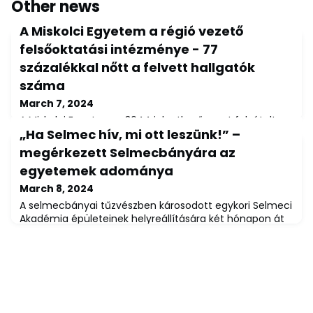
Other news
A Miskolci Egyetem a régió vezető
felsőoktatási intézménye - 77
százalékkal nőtt a felvett hallgatók
száma
March 7, 2024
A Miskolci Egyetemre 3644 jelentkező nyert felvételt a
„Ha Selmec hív, mi ott leszünk!” –
2023. évi általános felvételi eljárásban, ami 2022-hez
viszonyítva 77 százalékos emelkedést jelent. Közülük
megérkezett Selmecbányára az
2778 fő magyar állami ösztöndíjas, 866 fő pedig
egyetemek adománya
önköltséges képzésen kezdhetik meg
tanulmányaikat.A Műszaki Föld- és Környezettudományi
March 8, 2024
Karon több mint kétszeresére emelkedett az alap- és
A selmecbányai tűzvészben károsodott egykori Selmeci
mesterszakokra felvettek száma az előző évhez vis
Akadémia épületeinek helyreállítására két hónapon át
gyűjtött adományokat a Miskolci Egyetem és a Soproni
Egyetem. Az európai bányászati és kohászati kultúrában
pótolhatatlan jelentőségű szellemi értékeinek
helyreállítását célzó kezdeményezésre összeadott
mintegy 22 ezer eurónyi összeget június 1-jén
Selmecbányán adták át az egyetemek vezetői a