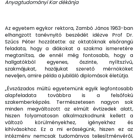
Anyagtudományi Kar dékánja
Az egyetem egykor rektora, Zambó János 1963-ban
elhangzott tanévnyitó beszédét idézve Prof Dr.
Szűcs Péter hozzátette: az oktatóknak elsőrangú
feladata, hogy a diákokat a szakma ismeretére
megtanítsa, de ennél még fontosabb, hogy a
hallgatókból egyenes, őszinte, nyíltszívű,
szakmájukat, hazájukat szerető mérnököket
neveljen, amire példa a jubiláló diplomások életútja.
„Évszázados múltú egyetemünk egyik legfontosabb
alapfeladata továbbra is a felsőfokú
szakemberképzés. Természetesen nagyon sok
minden megváltozott az elmúlt évtizedek alatt,
hiszen folyamatosan alkalmazkodnunk kellett a
változó körülményekhez, igényekhez és
kihívásokhoz. Ez a mi erősségünk, hiszen ez az
intézmény nemcsak tudományos teljesítményéről,