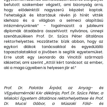
befutott szakember végzett, ami bizonyság arra,
hogy elődeinktől nagyszerű képzést kaptak.
Tehetségük és kitartásuk révén jó hírét vitték
idehaza és a világban a selmeci alapítású
intézményünknek” - fogalmazott a jubileumi
diplomák átadására összehívott nyilvános, ünnepi
szenátusülésen Prof. Dr. Szűcs Péter általános
rektorhelyettes. Hozzátette: bízik abban, hogy az
egykori diákok tanácsaikkal és egyedülálló
tapasztalataikkal a jövőben is segítik egyetemüket.
Erre utalt egy Leonardo da Vincitől származó
idézettel, ami szerint „Attól kért tanácsot az ember,
aki a maga ügyeiben is helyesen jár el.”
Prof. Dr. Palotás Árpád, az Anyag- és
VEgyészmérnöki KAr dékánja, Porf. Dr. Szűcs Péter, a
Miskolci Egyetem általános rektorhelyettese és Prof.
Dr. Mucsi Gábor, a Múszaki Föld- és