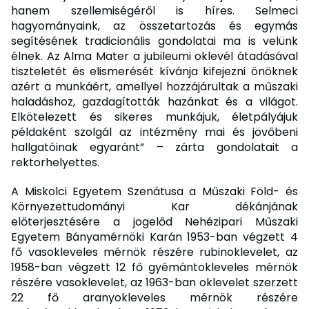
hanem szellemiségéről is híres. Selmeci
hagyományaink, az összetartozás és egymás
segítésének tradicionális gondolatai ma is velünk
élnek. Az Alma Mater a jubileumi oklevél átadásával
tiszteletét és elismerését kívánja kifejezni önöknek
azért a munkáért, amellyel hozzájárultak a műszaki
haladáshoz, gazdagították hazánkat és a világot.
Elkötelezett és sikeres munkájuk, életpályájuk
példaként szolgál az intézmény mai és jövőbeni
hallgatóinak egyaránt” – zárta gondolatait a
rektorhelyettes.
A Miskolci Egyetem Szenátusa a Műszaki Föld- és
Környezettudományi Kar dékánjának
előterjesztésére a jogelőd Nehézipari Műszaki
Egyetem Bányamérnöki Karán 1953-ban végzett 4
fő vasokleveles mérnök részére rubinoklevelet, az
1958-ban végzett 12 fő gyémántokleveles mérnök
részére vasoklevelet, az 1963-ban oklevelet szerzett
22 fő aranyokleveles mérnök részére