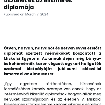
tisztelet és az elismerés
diplomája
Published on March 7, 2024
Ötven, hatvan, hatvanöt és hetven évvel ezelőtt
diplomát szerzett mérnököket köszöntött a
Miskolci Egyetem. Az annakidején még bánya-
és kohómérnök karon végzett egykori hallgatók
szakmai életpályáját jubileumi oklevéllel
ismerte el az Alma Mater.
„Egy egyetem történetében, hírnevének
formálásában komoly szerepe van annak, hogy az
intézményből kikerülő diplomások hogyan állják meg
helyüket szakmájukban és az életben. A Miskolci
Egyetemen számos kiemelkedően sikeres életpályát