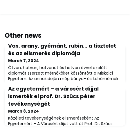
Other news
Vas, arany, gyémánt, rubin… a tisztelet
és az elismerés diplomája
March 7, 2024
Ötven, hatvan, hatvanöt és hetven évvel ezelőtt
diplomát szerzett mérnököket köszöntött a Miskolci
Egyetem. Az annakidején még bánya- és kohómérnök
karon végzett egykori hallgatók szakmai életpályáját
Az egyetemért – a városért díjjal
jubileumi oklevéllel ismerte el az Alma Mater.„Egy
egyetem történetében, hírnevének formálásában
ismerték el prof. Dr. Szűcs péter
komoly szerepe van annak, hogy az intézményből
tevékenységét
kikerülő diplomások hogyan állják meg helyüket
March 8, 2024
szakmáju
Közéleti tevékenységének elismeréseként Az
Egyetemért – A Városért díjat vett át Prof. Dr. Szűcs
Péter, a Miskolci Egyetem általános és tudományos