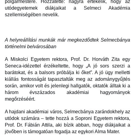
polgármestere. Hozzátette: nagyra értékelik, hogy az
utódegyetemek diákjaikat a Selmeci Akadémia
szellemiségében nevelik.
A helyreállítási munkák már megkezdődtek Selmecbánya
történelmi belvárosában
A Miskolci Egyetem rektora, Prof. Dr. Horváth Zita egy
Seneca-idézettel érzékeltette, hogy „A jó sors szerzi a
barátokat, és a balsors próbálja ki őket”. A jó ügy melletti
kiállás fontosságát tapasztalták meg az adománygyűjtés
során, amikor volt és jelenlegi hallgatók, oktatók álltak ki a
három évszázados akadémiai hagyományok
megőrzéséért.
A hajdani akadémiai város, Selmecbánya zarándokhely az
utódok számára – tette hozzá a Soproni Egyetem rektora,
Prof. Dr. Fábián Attila, aki bízik abban, hogy diákjaikat a
jövőben is támogatóan fogadja az egykori Alma Mater.