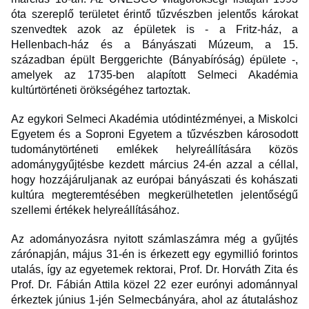
óta szereplő területet érintő tűzvészben jelentős károkat
szenvedtek azok az épületek is - a Fritz-ház, a
Hellenbach-ház és a Bányászati Múzeum, a 15.
században épült Berggerichte (Bányabíróság) épülete -,
amelyek az 1735-ben alapított Selmeci Akadémia
kultúrtörténeti örökségéhez tartoztak.
Az egykori Selmeci Akadémia utódintézményei, a Miskolci
Egyetem és a Soproni Egyetem a tűzvészben károsodott
tudománytörténeti emlékek helyreállítására közös
adománygyűjtésbe kezdett március 24-én azzal a céllal,
hogy hozzájáruljanak az európai bányászati és kohászati
kultúra megteremtésében megkerülhetetlen jelentőségű
szellemi értékek helyreállításához.
Az adományozásra nyitott számlaszámra még a gyűjtés
zárónapján, május 31-én is érkezett egy egymillió forintos
utalás, így az egyetemek rektorai, Prof. Dr. Horváth Zita és
Prof. Dr. Fábián Attila közel 22 ezer eurónyi adománnyal
érkeztek június 1-jén Selmecbányára, ahol az átutaláshoz