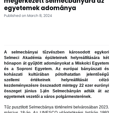
megérkezett Selmecbányára az
egyetemek adománya
Published on March 8, 2024
A selmecbányai tűzvészben károsodott egykori
Selmeci Akadémia épületeinek helyreállítására két
hónapon át gyűjtött adományokat a Miskolci Egyetem
és a Soproni Egyetem. Az európai bányászati és
kohászati kultúrában pótolhatatlan jelentőségű
szellemi értékeinek helyreállítását célzó
kezdeményezésre összeadott mintegy 22 ezer eurónyi
összeget június 1-jén Selmecbányán adták át az
egyetemek vezetői a város polgármesterének.
Tűz pusztított Selmecbánya történelmi belvárosában 2023.
március 18-án. Az UNESCO világörökségi listáján 1993