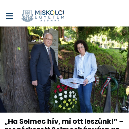
Toggle main navigation
„Ha Selmec hív, mi ott leszünk!” –