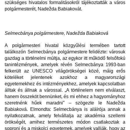
szükséges hivatalos formalitásokról tájékoztatták a város
polgármesterét, Nadežda Babiakovát.
Selmecbánya polgármestere, Nadežda Babiaková
A polgármesteri hivatal közgyűlési termében tartott
találkozón Selmecbánya polgármestere felidézte: városuk
gazdag a történelmi múltja, az egykor itt működő felsőfokú
tanintézmények, amelyek révén Selmecbánya 1993-ban
felkerült az UNESCO világörökségei közé, máig erős
köteléket jelentenek azokhoz a magyarországi
egyetemekhez és intézményekhez, amelyek kapcsolatban
álltak és állnak a várossal. „A történelem nem elválaszt,
hanem összeköt bennünket, és mi ehhez a hagyományhoz
szeretnénk hűek maradni” – szögezte le Nadežda
Babiaková. Elmondta: Selmecbánya is aláírója annak a
nyilatkozatnak, amely felvállalja az akadémia szellemi
örökségét, amihez természetes módon csatlakoztak a
soproni és a miskolci egyetemek, amelyek vallják, hogy az