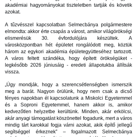
akadémiai hagyományokat tiszteletben tartják és követik
azokat.
A tűzvésszel kapcsolatban Selmecbánya polgármestere
elmondta: akkor érte csapás a várost, amikor világörökségi
elismerésük 30. évfordulójára készültek. A
városközpontban hét épületet rongálódott meg, köztük
három az egykori akadémia épületegyütteséhez tartozott.
A város feltett szándéka, hogy épített örökségüket -
legkésőbb 2026 júniusáig - eredeti állapotukba állítsák
vissza.
„Úgy mondják, hogy a szerencsétlenségben ismerszik
meg a barát. Nagyon örülünk, hogy nem csak a dicső
fényes napokban él kapcsolatunk a Miskolci Egyetemmel
és a Soproni Egyetemmel, hanem akkor is, amikor
kedvezőtlen helyzetbe kerültünk. Minden, akár erkölcsi,
akár anyagi támogatást köszönettel fogadunk, mert a város
mindig tárt karokkal fogja várni azokat, akik építő jellegű
segítséggel érkeznek” – fogalmazott Selmecbánya